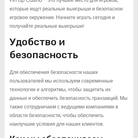
Pin Up Casino – это лучшее место для игроков,
которые ищут реальные выигрыши и безопасное
игровое окружение. Начните играть сегодня и
получайте реальные выигрыши!
Удобство и
безопасность
Для обеспечения безопасности наших
пользователей мы используем современные
технологии и алгоритмы, чтобы защитить их
данные и обеспечить безопасность транзакций. Мы
также сотрудничаем с ведущими компаниями в
области безопасности, чтобы обеспечить
наилучшие условия для наших клиентов.