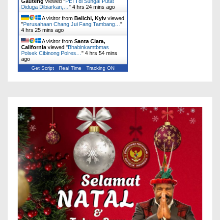
Gauteng
viewed "
PETI di Sungai Putat
Diduga Dibiarkan,…
"
4 hrs 25 mins ago
A visitor from
Belichi, Kyiv
viewed
"
Perusahaan Chang Jui Fang Tambang…
"
4 hrs 25 mins ago
A visitor from
Santa Clara,
California
viewed "
Bhabinkamtbmas
Polsek Cibinong Polres…
"
4 hrs 54 mins
ago
Get Script
Real Time
Tracking ON