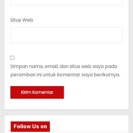
Situs Web
Simpan nama, email, dan situs web saya pada
peramban ini untuk komentar saya berikutnya.
Follow Us on