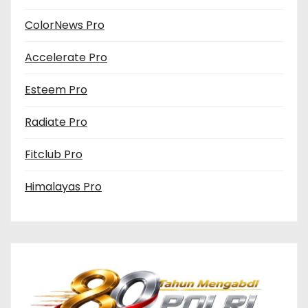
ColorNews Pro
Accelerate Pro
Esteem Pro
Radiate Pro
Fitclub Pro
Himalayas Pro