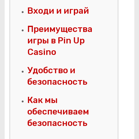
Входи и играй
Преимущества
игры в Pin Up
Casino
Удобство и
безопасность
Как мы
обеспечиваем
безопасность