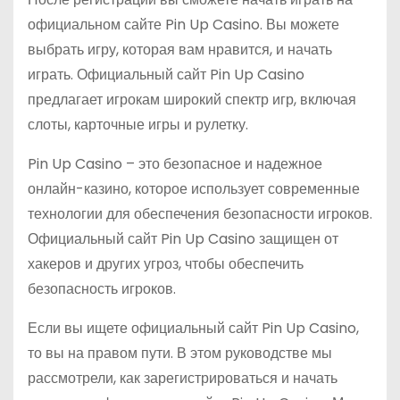
официальном сайте Pin Up Casino. Вы можете
выбрать игру, которая вам нравится, и начать
играть. Официальный сайт Pin Up Casino
предлагает игрокам широкий спектр игр, включая
слоты, карточные игры и рулетку.
Pin Up Casino – это безопасное и надежное
онлайн-казино, которое использует современные
технологии для обеспечения безопасности игроков.
Официальный сайт Pin Up Casino защищен от
хакеров и других угроз, чтобы обеспечить
безопасность игроков.
Если вы ищете официальный сайт Pin Up Casino,
то вы на правом пути. В этом руководстве мы
рассмотрели, как зарегистрироваться и начать