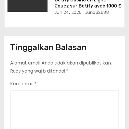
Jouez sur Betify avec 1000 €
Jun 24, 2026
Juno62688
Tinggalkan Balasan
Alamat email Anda tidak akan dipublikasikan.
Ruas yang wajib ditandai
*
Komentar
*