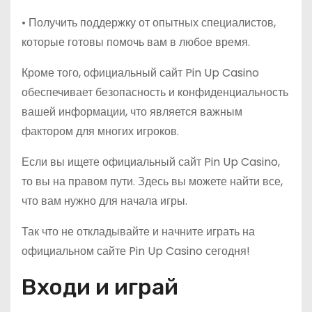
• Получить поддержку от опытных специалистов,
которые готовы помочь вам в любое время.
Кроме того, официальный сайт Pin Up Casino
обеспечивает безопасность и конфиденциальность
вашей информации, что является важным
фактором для многих игроков.
Если вы ищете официальный сайт Pin Up Casino,
то вы на правом пути. Здесь вы можете найти все,
что вам нужно для начала игры.
Так что не откладывайте и начните играть на
официальном сайте Pin Up Casino сегодня!
Входи и играй