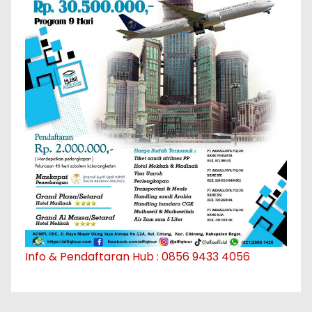
Info & Pendaftaran Hub : 0856 9433 4056