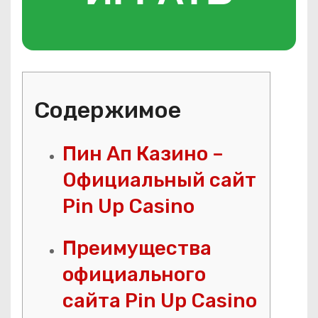
Содержимое
Пин Ап Казино –
Официальный сайт
Pin Up Casino
Преимущества
официального
сайта Pin Up Casino