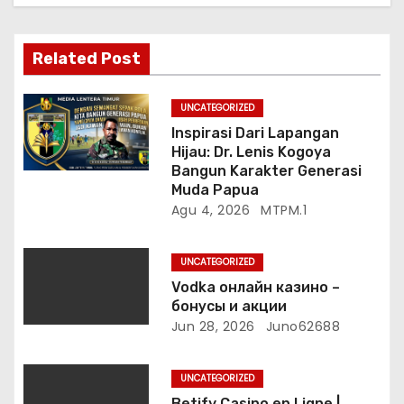
p
o
Related Post
s
UNCATEGORIZED
Inspirasi Dari Lapangan
Hijau: Dr. Lenis Kogoya
Bangun Karakter Generasi
Muda Papua
Agu 4, 2026
MTPM.1
UNCATEGORIZED
Vodka онлайн казино –
бонусы и акции
Jun 28, 2026
Juno62688
UNCATEGORIZED
Betify Casino en Ligne |