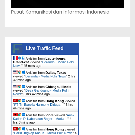
Pusat Komunikasi dan Informasi Indonesia
Live Traffic Feed
A visitor from
Lauterbourg,
Grand-est
viewed "
Beranda - Media Polri
News
"
45 mins ago
A visitor from
Dallas, Texas
viewed "
Beranda - Media Polri News
"
2 hrs
32 mins ago
A visitor from
Chicago, Illinois
viewed "
Desa Gandoang - Media Polri
News
"
3 hrs 42 mins ago
A visitor from
Hong Kong
viewed
"
PT Tri Excella Harmony Diduga…
"
3 hrs
44 mins ago
A visitor from
Vlore
viewed "
Anak
Kades Di Kabupaten Bogor - Media…
"
4
hrs 3 mins ago
A visitor from
Hong Kong
viewed
"
Polisi Ungkap Kasus - Media Polri News
"
4