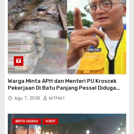
Warga Minta APH dan Menteri PU Kroscek
Pekerjaan Di Batu Panjang Pessel Diduga
Banyak Cacat Mutu Dan Kurang Volume
Agu 7, 2026
MTPM.1
Satuan Pekerjaan Dan Bisa Bisanya
Rekanan Ajukan PHO Ke Pihak BWSS V
Padang
BERITA DAERAH
SOROT