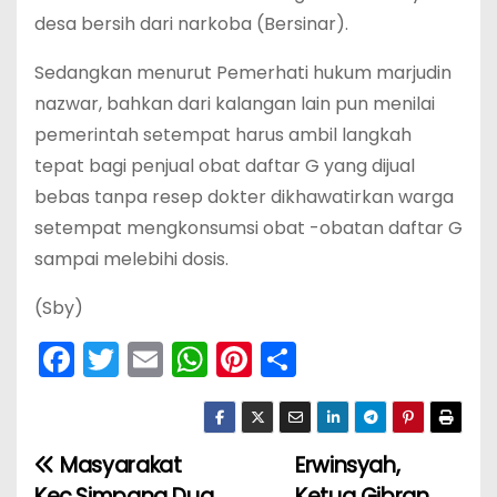
desa bersih dari narkoba (Bersinar).
Sedangkan menurut Pemerhati hukum marjudin
nazwar, bahkan dari kalangan lain pun menilai
pemerintah setempat harus ambil langkah
tepat bagi penjual obat daftar G yang dijual
bebas tanpa resep dokter dikhawatirkan warga
setempat mengkonsumsi obat -obatan daftar G
sampai melebihi dosis.
(Sby)
F
T
E
W
Pi
S
a
w
m
h
nt
h
c
itt
ai
a
er
ar
e
er
l
ts
e
e
Masyarakat
Erwinsyah,
N
Kec.Simpang Dua
Ketua Gibran