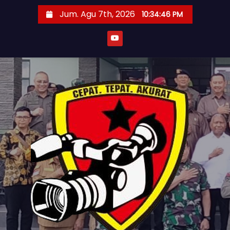
S
Jum. Agu 7th, 2026
10:34:48 PM
k
i
p
t
o
c
o
n
t
e
n
t