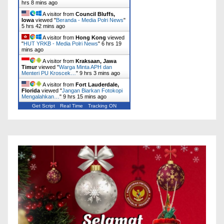
hrs 8 mins ago
A visitor from
Council Bluffs,
Iowa
viewed "
Beranda - Media Polri News
"
5 hrs 42 mins ago
A visitor from
Hong Kong
viewed
"
HUT YRKB - Media Polri News
"
6 hrs 19
mins ago
A visitor from
Kraksaan, Jawa
Timur
viewed "
Warga Minta APH dan
Menteri PU Kroscek…
"
9 hrs 3 mins ago
A visitor from
Fort Lauderdale,
Florida
viewed "
Jangan Biarkan Fotokopi
Mengalahkan…
"
9 hrs 15 mins ago
Get Script
Real Time
Tracking ON