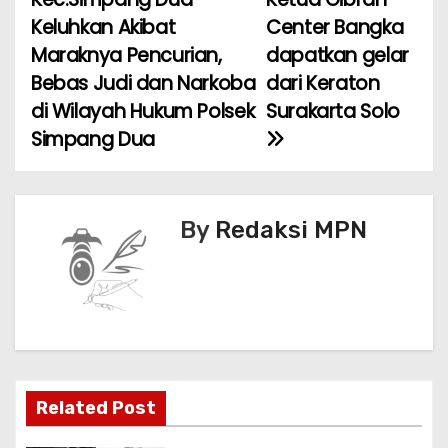
b
A
st
a
o
p
Keluhkan Akibat
Center Bangka
Maraknya Pencurian,
dapatkan gelar
v
o
p
Bebas Judi dan Narkoba
dari Keraton
k
i
di Wilayah Hukum Polsek
Surakarta Solo
Simpang Dua
g
a
s
By
Redaksi MPN
i
p
o
s
Related Post