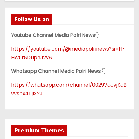
Follow Us on
Youtube Channel Media Polri News
👇
https://youtube.com/@mediapolrinews?si=H-
Hw5t8DLiphJ2v8
Whatsapp Channel Media Polri News
👇
https://whatsapp.com/channel/0029VacvjKqB
vvsbx4TjlX2J
Premium Themes