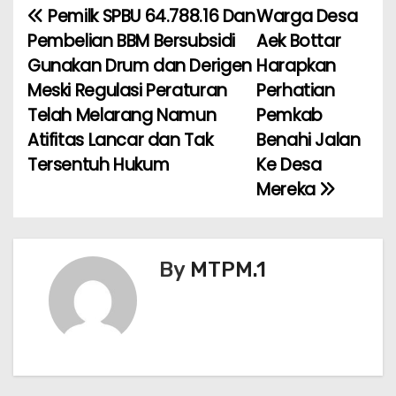
e
er
l
ts
e
e
Pemilk SPBU 64.788.16 Dan
Warga Desa
N
b
A
st
Pembelian BBM Bersubsidi
Aek Bottar
a
o
p
Gunakan Drum dan Derigen
Harapkan
Meski Regulasi Peraturan
Perhatian
v
o
p
Telah Melarang Namun
Pemkab
k
i
Atifitas Lancar dan Tak
Benahi Jalan
Tersentuh Hukum
Ke Desa
g
Mereka
a
s
By
MTPM.1
i
p
o
s