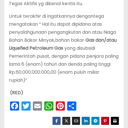
Tegas Aktifis yg dikenal keritis itu.
Untuk terakhir di ingatkannya dengantega
mengatakan “ Hal itu dapat dipidana atas
penyalahgunaan pengangkutan dan atau Niaga
Bahan Bakar Minyak,bahan bakar
G
as dan/atau
L
iquefied
P
etroleum
G
as
yang disubsidi
Pemerintah pusat, dengan pidana penjara paling
lama 6 (enam) tahun dan denda paling tinggi
Rp.60.000.000.000,00 (enam puluh miliar
rupiah)”
(RED)
F
T
E
W
Pi
S
a
w
m
h
nt
h
c
itt
ai
a
er
ar