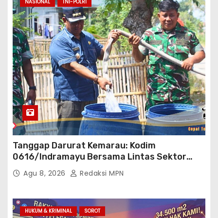
NASIONAL
TNI-POLRI
Tanggap Darurat Kemarau: Kodim
0616/Indramayu Bersama Lintas Sektor
Garap Bantuan Air Bersih Bertahap
Agu 8, 2026
Redaksi MPN
HUKUM & KRIMINAL
SOROT