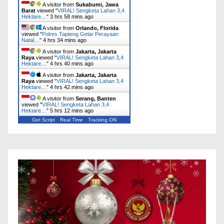
A visitor from
Sukabumi, Jawa
Barat
viewed "
VIRAL! Sengketa Lahan 3,4
Hektare…
"
3 hrs 59 mins ago
A visitor from
Orlando, Florida
viewed "
Polres Tapteng Gelar Perayaan
Natal…
"
4 hrs 34 mins ago
A visitor from
Jakarta, Jakarta
Raya
viewed "
VIRAL! Sengketa Lahan 3,4
Hektare…
"
4 hrs 40 mins ago
A visitor from
Jakarta, Jakarta
Raya
viewed "
VIRAL! Sengketa Lahan 3,4
Hektare…
"
4 hrs 42 mins ago
A visitor from
Serang, Banten
viewed "
VIRAL! Sengketa Lahan 3,4
Hektare…
"
5 hrs 12 mins ago
Get Script
Real Time
Tracking ON