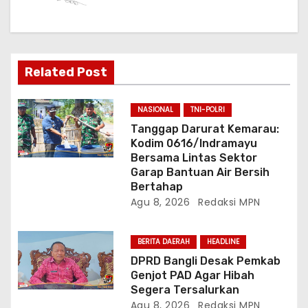
o
s
Related Post
NASIONAL
TNI-POLRI
Tanggap Darurat Kemarau:
Kodim 0616/Indramayu
Bersama Lintas Sektor
Garap Bantuan Air Bersih
Bertahap
Agu 8, 2026
Redaksi MPN
BERITA DAERAH
HEADLINE
DPRD Bangli Desak Pemkab
Genjot PAD Agar Hibah
Segera Tersalurkan
Agu 8, 2026
Redaksi MPN