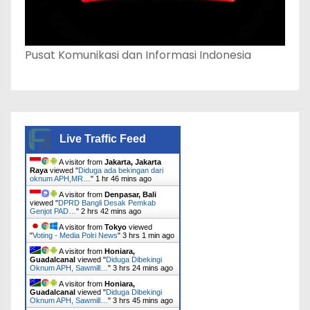
Pusat Komunikasi dan Informasi Indonesia
Live Traffic Feed
A visitor from
Jakarta, Jakarta
Raya
viewed "
Diduga ada bekingan dari
oknum APH,MR…
"
1 hr 46 mins ago
A visitor from
Denpasar, Bali
viewed "
DPRD Bangli Desak Pemkab
Genjot PAD…
"
2 hrs 42 mins ago
A visitor from
Tokyo
viewed
"
Voting - Media Polri News
"
3 hrs 1 min ago
A visitor from
Honiara,
Guadalcanal
viewed "
Diduga Dibekingi
Oknum APH, Sawmill…
"
3 hrs 24 mins ago
A visitor from
Honiara,
Guadalcanal
viewed "
Diduga Dibekingi
Oknum APH, Sawmill…
"
3 hrs 45 mins ago