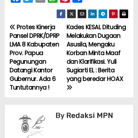
a
w
m
h
nt
h
c
itt
ai
a
er
ar
e
er
l
ts
e
e
Protes Kinerja
Kades KESAL Dituding
N
b
A
st
Pansel DPRK/DPRP
Melakukan Dugaan
a
o
p
LMA 8 Kabupaten
Asusila, Mengaku
Prov. Papua
Korban Minta Maaf
v
o
p
Pegunungan
dan Klarifikasi. Yuli
k
i
Datangi Kantor
Sugiarti EL : Berita
Gubernur. Ada 6
yang beredar HOAX
g
Tuntutannya !
a
s
By
Redaksi MPN
i
p