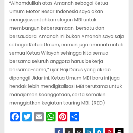
“Alhamdulilah atas Amanah sebagai Ketua
Umum Motor Besar Indonesia saya akan
mengejawantahkan slogan MBI untuk
membangun kebersamaan, bersatu dan
bersaudara. Amanah ini bukan Amanah saya saja
sebagai Ketua Umum, namun juga amanah untuk
semua Ketua Wilayah sehingga kita semua
bersama seluruh anggota harus bekerja
bersama-sama,” ujar Haji Darus yang akrab
dipanggil Jidar ini. Ketua Umum MBI baru ini juga
hendak lebih mendigitalisasi MBI terutama untuk
manajemen keanggotaan, serta semakin
menggiatkan kegiatan touring MBI. (RED)
F
T
E
W
Pi
S
a
w
m
h
nt
h