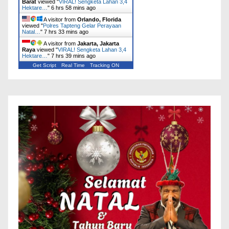
Barat
viewed "
VIRAL! Sengketa Lahan 3,4
Hektare…
"
6 hrs 58 mins ago
A visitor from
Orlando, Florida
viewed "
Polres Tapteng Gelar Perayaan
Natal…
"
7 hrs 33 mins ago
A visitor from
Jakarta, Jakarta
Raya
viewed "
VIRAL! Sengketa Lahan 3,4
Hektare…
"
7 hrs 39 mins ago
Get Script
Real Time
Tracking ON