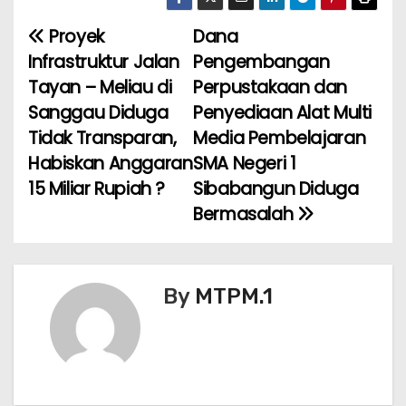
c
itt
ai
a
er
ar
e
er
l
ts
e
e
Proyek
Dana
N
b
A
st
Infrastruktur Jalan
Pengembangan
a
o
p
Tayan – Meliau di
Perpustakaan dan
Sanggau Diduga
Penyediaan Alat Multi
v
o
p
Tidak Transparan,
Media Pembelajaran
k
i
Habiskan Anggaran
SMA Negeri 1
15 Miliar Rupiah ?
Sibabangun Diduga
g
Bermasalah
a
s
By
MTPM.1
i
p
o