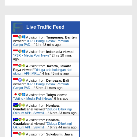
Live Traffic Feed
A visitor from
Tangerang, Banten
viewed "
DPRD Bangli Desak Pemkab
Genjot PAD…
"
1 hr 43 mins ago
A visitor from
Indonesia
viewed
"
PJR - Media Polri News
"
2 hrs 10 mins
ago
A visitor from
Jakarta, Jakarta
Raya
viewed "
Diduga ada bekingan dari
oknum APH,MR…
"
4 hrs 45 mins ago
A visitor from
Denpasar, Bali
viewed "
DPRD Bangli Desak Pemkab
Genjot PAD…
"
5 hrs 41 mins ago
A visitor from
Tokyo
viewed
"
Voting - Media Polri News
"
6 hrs ago
A visitor from
Honiara,
Guadalcanal
viewed "
Diduga Dibekingi
Oknum APH, Sawmill…
"
6 hrs 23 mins ago
A visitor from
Honiara,
Guadalcanal
viewed "
Diduga Dibekingi
Oknum APH, Sawmill…
"
6 hrs 44 mins ago
A visitor from
Sukabumi, Jawa