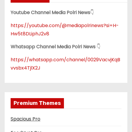
Youtube Channel Media Polri News
👇
https://youtube.com/@mediapolrinews?si=H-
Hw5t8DLiphJ2v8
Whatsapp Channel Media Polri News
👇
https://whatsapp.com/channel/0029VacvjKqB
vvsbx4TjlX2J
Premium Themes
Spacious Pro