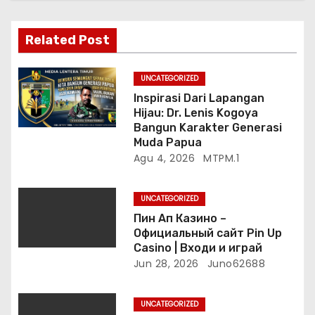
s
Related Post
UNCATEGORIZED
Inspirasi Dari Lapangan
Hijau: Dr. Lenis Kogoya
Bangun Karakter Generasi
Muda Papua
Agu 4, 2026
MTPM.1
UNCATEGORIZED
Пин Ап Казино –
Официальный сайт Pin Up
Casino | Входи и играй
Jun 28, 2026
Juno62688
UNCATEGORIZED