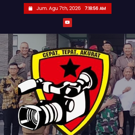
S
Jum. Agu 7th, 2026
7:18:58 AM
k
i
p
t
o
c
o
n
t
e
n
t