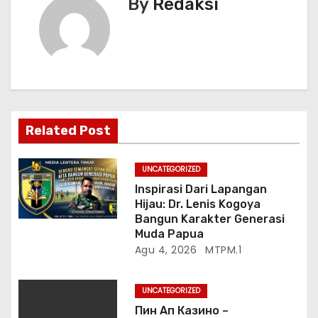
By
Redaksi
s
i
p
o
Related Post
s
UNCATEGORIZED
Inspirasi Dari Lapangan
Hijau: Dr. Lenis Kogoya
Bangun Karakter Generasi
Muda Papua
Agu 4, 2026
MTPM.1
UNCATEGORIZED
Пин Ап Казино –