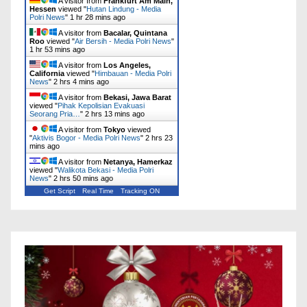
A visitor from
Frankfurt Am Main,
Hessen
viewed "
Hutan Lindung - Media
Polri News
"
1 hr 28 mins ago
A visitor from
Bacalar, Quintana
Roo
viewed "
Air Bersih - Media Polri News
"
1 hr 53 mins ago
A visitor from
Los Angeles,
California
viewed "
Himbauan - Media Polri
News
"
2 hrs 5 mins ago
A visitor from
Bekasi, Jawa Barat
viewed "
Pihak Kepolisian Evakuasi
Seorang Pria…
"
2 hrs 14 mins ago
A visitor from
Tokyo
viewed
"
Aktivis Bogor - Media Polri News
"
2 hrs 23
mins ago
A visitor from
Netanya, Hamerkaz
viewed "
Walikota Bekasi - Media Polri
News
"
2 hrs 50 mins ago
Get Script
Real Time
Tracking ON