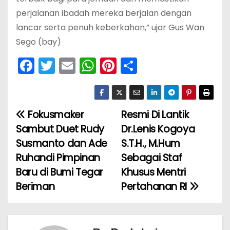
perjalanan ibadah mereka berjalan dengan
lancar serta penuh keberkahan,” ujar Gus Wan
Sego (bay)
F
T
E
W
Pi
S
a
w
m
h
nt
h
c
itt
ai
a
er
ar
e
er
l
ts
e
e
Fokusmaker
Resmi Di Lantik
N
b
A
st
Sambut Duet Rudy
Dr.Lenis Kogoya
a
o
p
Susmanto dan Ade
S.T.H., M.Hum
Ruhandi Pimpinan
Sebagai Staf
v
o
p
Baru di Bumi Tegar
Khusus Mentri
k
i
Beriman
Pertahanan RI
g
a