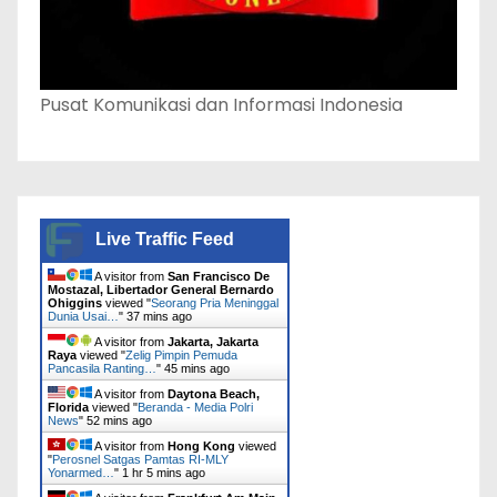
Pusat Komunikasi dan Informasi Indonesia
Live Traffic Feed
A visitor from
San Francisco De
Mostazal, Libertador General Bernardo
Ohiggins
viewed "
Seorang Pria Meninggal
Dunia Usai…
"
37 mins ago
A visitor from
Jakarta, Jakarta
Raya
viewed "
Zelig Pimpin Pemuda
Pancasila Ranting…
"
45 mins ago
A visitor from
Daytona Beach,
Florida
viewed "
Beranda - Media Polri
News
"
52 mins ago
A visitor from
Hong Kong
viewed
"
Perosnel Satgas Pamtas RI-MLY
Yonarmed…
"
1 hr 5 mins ago