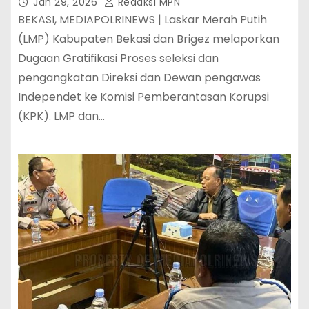
Tidak Wajar
Jan 29, 2026
Redaksi MPN
BEKASI, MEDIAPOLRINEWS | Laskar Merah Putih
(LMP) Kabupaten Bekasi dan Brigez melaporkan
Dugaan Gratifikasi Proses seleksi dan
pengangkatan Direksi dan Dewan pengawas
Independet ke Komisi Pemberantasan Korupsi
(KPK). LMP dan…