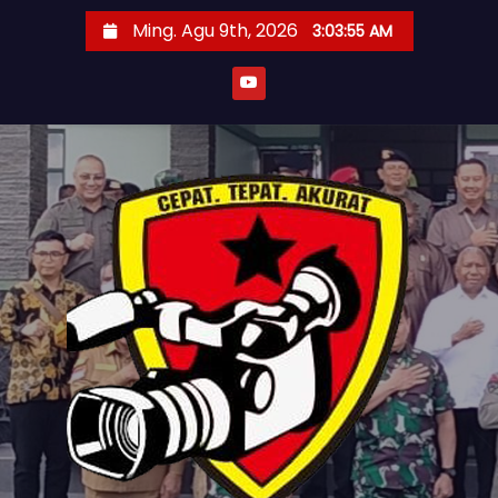
S
Ming. Agu 9th, 2026
3:03:58 AM
k
i
p
t
o
c
o
n
t
e
n
t