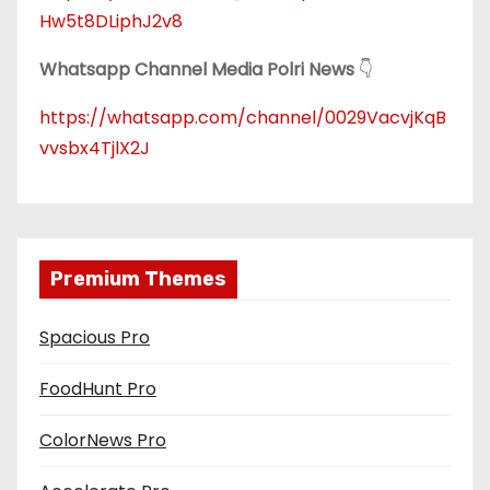
s
Hw5t8DLiphJ2v8
i
Whatsapp Channel Media Polri News
👇
p
https://whatsapp.com/channel/0029VacvjKqB
vvsbx4TjlX2J
o
s
Premium Themes
Spacious Pro
FoodHunt Pro
ColorNews Pro