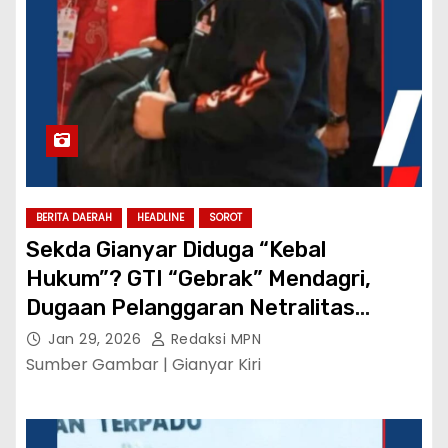
BERITA DAERAH
HEADLINE
SOROT
Sekda Gianyar Diduga “Kebal
Hukum”? GTI “Gebrak” Mendagri,
Dugaan Pelanggaran Netralitas
Harus Ditindak Tegas!
Jan 29, 2026
Redaksi MPN
Sumber Gambar | Gianyar Kiri