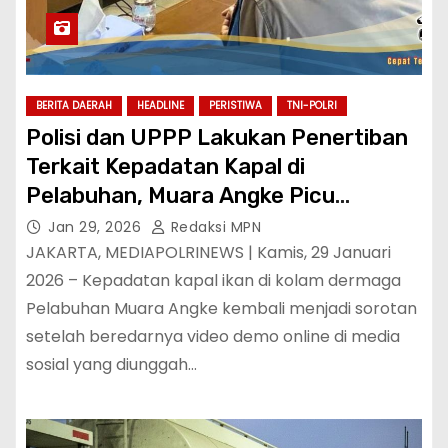
BERITA DAERAH
HEADLINE
PERISTIWA
TNI-POLRI
Polisi dan UPPP Lakukan Penertiban
Terkait Kepadatan Kapal di
Pelabuhan, Muara Angke Picu
Keluhan Pengusaha
Jan 29, 2026
Redaksi MPN
JAKARTA, MEDIAPOLRINEWS | Kamis, 29 Januari
2026 – Kepadatan kapal ikan di kolam dermaga
Pelabuhan Muara Angke kembali menjadi sorotan
setelah beredarnya video demo online di media
sosial yang diunggah…