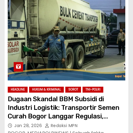
HEADLINE
HUKUM & KRIMINAL
SOROT
TNI-POLRI
Dugaan Skandal BBM Subsidi di
Industri Logistik: Transportir Semen
Curah Bogor Langgar Regulasi,
Pengurus Akhirnya Buka Suara
Jan 28, 2026
Redaksi MPN