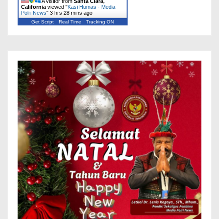
A visitor from
Santa Clara,
California
viewed "
Kasi Humas - Media
Polri News
"
3 hrs 28 mins ago
Get Script
Real Time
Tracking ON