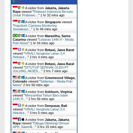
A visitor from
Jakarta, Jakarta
Raya
viewed "
Relawan Indonesia Bersatu
Untuk Prabowo…
"
1 hr 32 mins ago
A visitor from
Singapore
viewed
"
Kapolsek Ciampea Monitoring
Sosialisasi…
"
1 hr 49 mins ago
A visitor from
Maravilha, Santa
Catarina
viewed "
Lebaran 1446 H - Media
Polri News
"
1 hr 54 mins ago
A visitor from
Bekasi, Jawa Barat
viewed "
VIRAL! Sengketa Lahan 3,4
Hektare…
"
2 hrs 4 mins ago
A visitor from
Bekasi, Jawa Barat
viewed "
DITUTUP SEPIHAK OLEH PT
JULUNG, AKSES…
"
2 hrs 7 mins ago
A visitor from
Greenwood Village,
Colorado
viewed "
Satlantas - Media Polri
News
"
2 hrs 50 mins ago
A visitor from
Ashburn, Virginia
viewed "
Menyambut Tahun Baru Islam
1445 H…
"
2 hrs 56 mins ago
A visitor from
Denpasar, Bali
viewed "
VIRAL! Sengketa Lahan 3,4
Hektare…
"
3 hrs 5 mins ago
A visitor from
Jakarta, Jakarta
Raya
viewed "
Diduga Dibekingi Oknum
APH, Sawmill…
"
3 hrs 15 mins ago