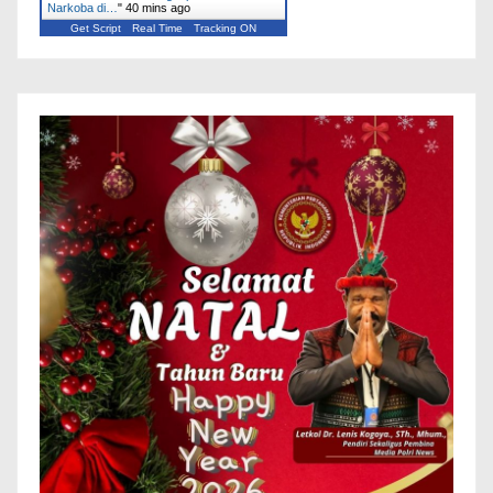
Narkoba di…
"
40 mins ago
Get Script
Real Time
Tracking ON