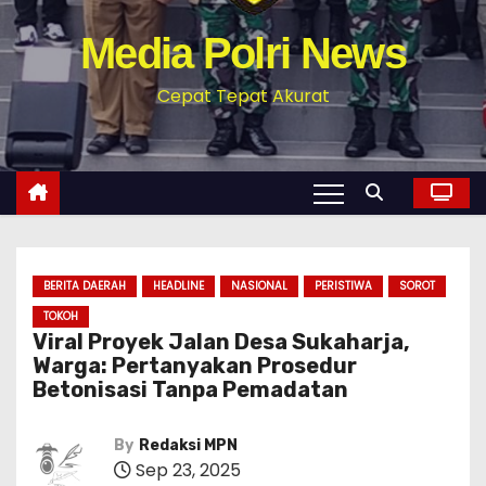
Media Polri News
Cepat Tepat Akurat
BERITA DAERAH
HEADLINE
NASIONAL
PERISTIWA
SOROT
TOKOH
‎Viral Proyek Jalan Desa Sukaharja,
Warga: Pertanyakan Prosedur
Betonisasi Tanpa Pemadatan
By
Redaksi MPN
Sep 23, 2025