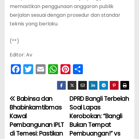
memastikan penggunaan anggaran publik
berjalan sesuai dengan prosedur dan standar
teknis yang berlaku.
(**)
Editor: Av
F
T
E
W
Pi
S
a
w
m
h
nt
h
c
itt
ai
a
er
ar
e
er
l
ts
e
e
Babinsa dan
DPRD Bangli Terbelah
N
b
A
st
Bhabinkamtibmas
Soal Lapas
a
o
p
Kawal
Kerobokan: “Bangli
Pembangunan IPLT
Bukan Tempat
v
o
p
di Temesi: Pastikan
Pembuangan!” vs
k