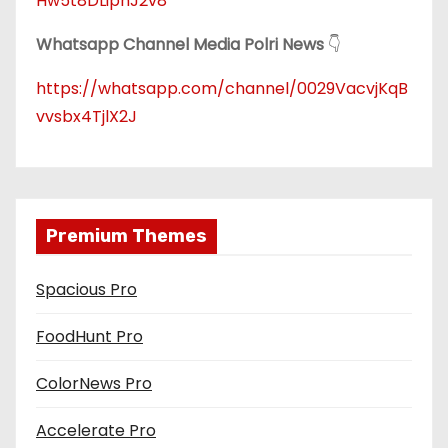
Hw5t8DLiphJ2v8
Whatsapp Channel Media Polri News
👇
https://whatsapp.com/channel/0029VacvjKqB
vvsbx4TjlX2J
Premium Themes
Spacious Pro
FoodHunt Pro
ColorNews Pro
Accelerate Pro