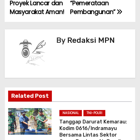
i
Proyek Lancar dan
“Pemerataan
Masyarakat Aman!
Pembangunan”
g
a
s
By
Redaksi MPN
i
p
o
s
Related Post
NASIONAL
TNI-POLRI
Tanggap Darurat Kemarau:
Kodim 0616/Indramayu
Bersama Lintas Sektor