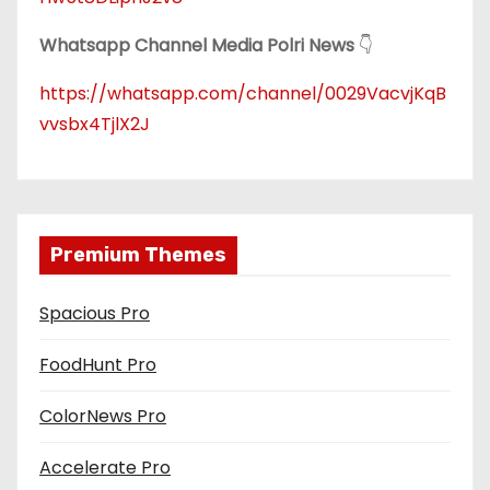
Whatsapp Channel Media Polri News
👇
https://whatsapp.com/channel/0029VacvjKqB
vvsbx4TjlX2J
Premium Themes
Spacious Pro
FoodHunt Pro
ColorNews Pro
Accelerate Pro