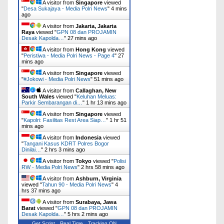
A visitor from
Singapore
viewed
"
Desa Sukajaya - Media Polri News
"
4 mins
ago
A visitor from
Jakarta, Jakarta
Raya
viewed "
GPN 08 dan PROJAMIN
Desak Kapolda…
"
27 mins ago
A visitor from
Hong Kong
viewed
"
Peristiwa - Media Polri News - Page 4
"
27
mins ago
A visitor from
Singapore
viewed
"
#Jokowi - Media Polri News
"
51 mins ago
A visitor from
Callaghan, New
South Wales
viewed "
Keluhan Meluas:
Parkir Sembarangan di…
"
1 hr 13 mins ago
A visitor from
Singapore
viewed
"
Kapolri: Fasilitas Rest Area Siap…
"
1 hr 51
mins ago
A visitor from
Indonesia
viewed
"
Tangani Kasus KDRT Polres Bogor
Dinilai…
"
2 hrs 3 mins ago
A visitor from
Tokyo
viewed "
Polisi
RW - Media Polri News
"
2 hrs 58 mins ago
A visitor from
Ashburn, Virginia
viewed "
Tahun 90 - Media Polri News
"
4
hrs 37 mins ago
A visitor from
Surabaya, Jawa
Barat
viewed "
GPN 08 dan PROJAMIN
Desak Kapolda…
"
5 hrs 2 mins ago
Get Script
Real Time
Tracking ON