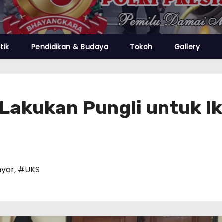
itik
Pendidikan & Budaya
Tokoh
Gallery
 Lakukan Pungli untuk I
nyar
,
#UKS