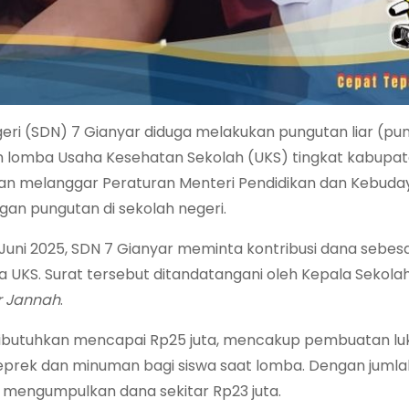
eri (SDN) 7 Gianyar diduga melakukan pungutan liar (pun
am lomba Usaha Kesehatan Sekolah (UKS) tingkat kabupat
rkan melanggar Peraturan Menteri Pendidikan dan Kebud
an pungutan di sekolah negeri.
 Juni 2025, SDN 7 Gianyar meminta kontribusi dana sebes
 UKS. Surat tersebut ditandatangani oleh Kepala Sekola
r Jannah
.
g dibutuhkan mencapai Rp25 juta, mencakup pembuatan lu
 geprek dan minuman bagi siswa saat lomba. Dengan jumla
 mengumpulkan dana sekitar Rp23 juta.