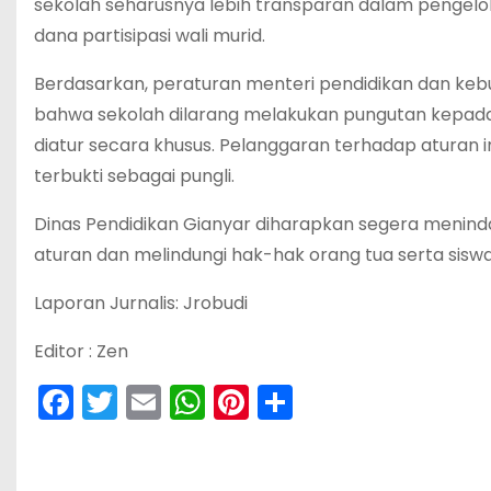
sekolah seharusnya lebih transparan dalam pengel
dana partisipasi wali murid.
‎Berdasarkan, peraturan menteri pendidikan dan ke
bahwa sekolah dilarang melakukan pungutan kepada p
diatur secara khusus. Pelanggaran terhadap aturan in
terbukti sebagai pungli.
‎Dinas Pendidikan Gianyar diharapkan segera meninda
aturan dan melindungi hak-hak orang tua serta siswa
‎Laporan Jurnalis: Jrobudi
‎Editor : Zen
F
T
E
W
Pi
S
a
w
m
h
nt
h
c
itt
ai
a
er
ar