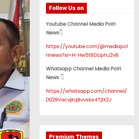
Follow Us on
Youtube Channel Media Polri
News
👇
https://youtube.com/@mediapol
rinews?si=H-Hw5t8DLiphJ2v8
Whatsapp Channel Media Polri
News
👇
https://whatsapp.com/channel/
0029VacvjKqBvvsbx4TjlX2J
Premium Themes