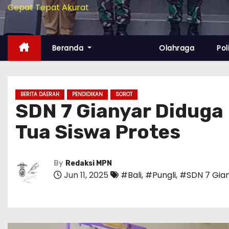
Cepat Tepat Akurat
Beranda
Olahraga
Pol
BERITA DAERAH
PENDIDIKAN
SOROT
SDN 7 Gianyar Diduga
Tua Siswa Protes
By
Redaksi MPN
Jun 11, 2025
#Bali
,
#Pungli
,
#SDN 7 Gia