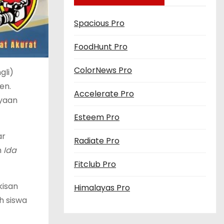
Spacious Pro
FoodHunt Pro
ColorNews Pro
gli)
en.
Accelerate Pro
ayaan
Esteem Pro
ar
Radiate Pro
h
Ida
Fitclub Pro
kisan
Himalayas Pro
h siswa