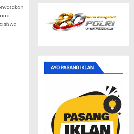
menyatakan
hami
a siswa