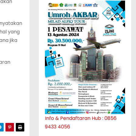
nakan
enyatakan
hal yang
ana jika
garan
Info & Pendaftaran Hub : 0856
9433 4056