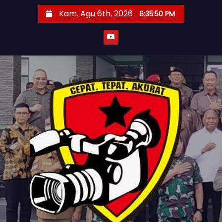
S
Kam. Agu 6th, 2026
6:35:52 PM
k
i
p
t
o
c
o
n
t
e
n
t