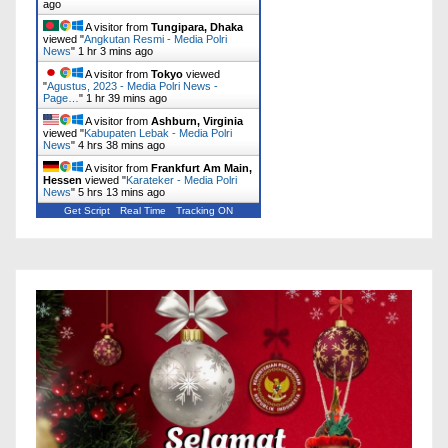
ago
A visitor from
Tungipara, Dhaka
viewed "
Angkutan Resmi - Media Polri
News
"
1 hr 3 mins ago
A visitor from
Tokyo
viewed
"
Agustus, 2023 - Media Polri News -
Page…
"
1 hr 39 mins ago
A visitor from
Ashburn, Virginia
viewed "
Kabupaten Lebak - Media Polri
News
"
4 hrs 38 mins ago
A visitor from
Frankfurt Am Main,
Hessen
viewed "
Karateker - Media Polri
News
"
5 hrs 13 mins ago
Get Script
Real Time
Tracking ON