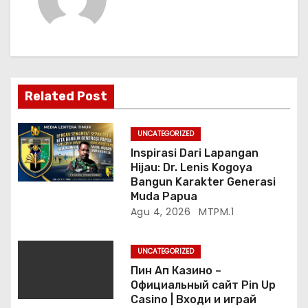
i
p
o
Related Post
s
UNCATEGORIZED
Inspirasi Dari Lapangan
Hijau: Dr. Lenis Kogoya
Bangun Karakter Generasi
Muda Papua
Agu 4, 2026
MTPM.1
UNCATEGORIZED
Пин Ап Казино –
Официальный сайт Pin Up
Casino | Входи и играй