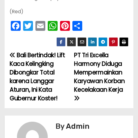
(Red)
F
T
E
W
Pi
S
a
w
m
h
nt
h
c
itt
ai
a
er
ar
e
er
l
ts
e
e
Bali Bertindak! Lift
PT Tri Excella
N
b
A
st
Kaca Kelingking
Harmony Diduga
a
o
p
Dibongkar Total
Mempermainkan
karena Langgar
Karyawan Korban
v
o
p
Aturan, Ini Kata
Kecelakaan Kerja
k
i
Gubernur Koster!
g
a
By
Admin
s