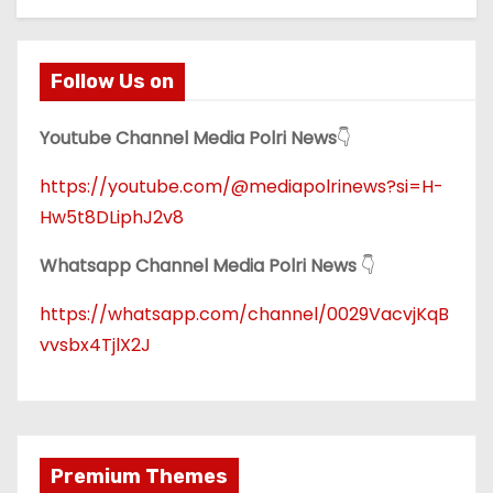
Follow Us on
Youtube Channel Media Polri News
👇
https://youtube.com/@mediapolrinews?si=H-
Hw5t8DLiphJ2v8
Whatsapp Channel Media Polri News
👇
https://whatsapp.com/channel/0029VacvjKqB
vvsbx4TjlX2J
Premium Themes