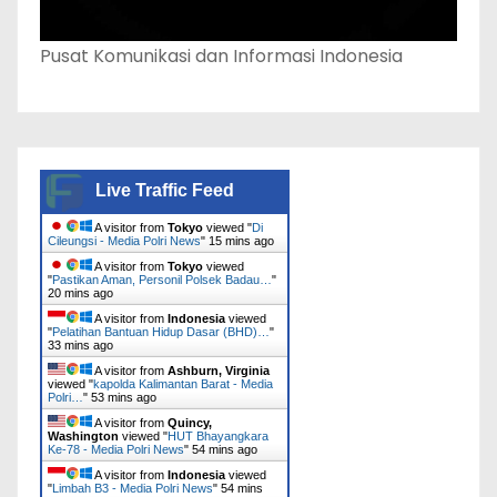
Pusat Komunikasi dan Informasi Indonesia
Live Traffic Feed
A visitor from
Tokyo
viewed "
Di
Cileungsi - Media Polri News
"
15 mins ago
A visitor from
Tokyo
viewed
"
Pastikan Aman, Personil Polsek Badau…
"
20 mins ago
A visitor from
Indonesia
viewed
"
Pelatihan Bantuan Hidup Dasar (BHD)…
"
33 mins ago
A visitor from
Ashburn, Virginia
viewed "
kapolda Kalimantan Barat - Media
Polri…
"
53 mins ago
A visitor from
Quincy,
Washington
viewed "
HUT Bhayangkara
Ke-78 - Media Polri News
"
54 mins ago
A visitor from
Indonesia
viewed
"
Limbah B3 - Media Polri News
"
54 mins