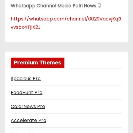
Whatsapp Channel Media Polri News
👇
https://whatsapp.com/channel/0029VacvjKqB
vvsbx4TjlX2J
Premium Themes
Spacious Pro
FoodHunt Pro
ColorNews Pro
Accelerate Pro