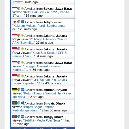
News
"
9 mins ago
A visitor from
Bekasi, Jawa Barat
viewed "
Ketat Bak Seleksi CPNS, Panitia
17-an…
"
19 mins ago
A visitor from
Tokyo
viewed
"
Keluhan Meluas: Parkir Sembarangan
di…
"
23 mins ago
A visitor from
Jakarta, Jakarta
Raya
viewed "
Diduga Dibekingi Oknum
APH, Sawmill…
"
27 mins ago
A visitor from
Jakarta, Jakarta
Raya
viewed "
Ketat Bak Seleksi CPNS,
Panitia 17-an…
"
34 mins ago
A visitor from
Bekasi, Jawa Barat
viewed "
Tanggap Darurat Kemarau:
Kodim…
"
1 hr 36 mins ago
A visitor from
Jakarta, Jakarta
Raya
viewed "
GPN 08 dan PROJAMIN
Desak Kapolda…
"
1 hr 43 mins ago
A visitor from
Munich, Bayern
viewed "
Ketum Hanura Sambut Hari Raya
Idul Adha…
"
2 hrs ago
A visitor from
Singair, Dhaka
viewed "
Bupati Bogor Janjikan
Perlindungan dan…
"
2 hrs 50 mins ago
A visitor from
Tungi, Dhaka
viewed "
Selidiki - Media Polri News
"
4 hrs
27 mins ago