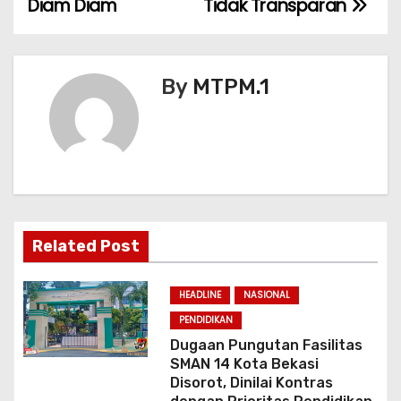
Diam Diam
Tidak Transparan
k
i
g
By
MTPM.1
a
s
i
p
o
Related Post
s
HEADLINE
NASIONAL
PENDIDIKAN
Dugaan Pungutan Fasilitas
SMAN 14 Kota Bekasi
Disorot, Dinilai Kontras