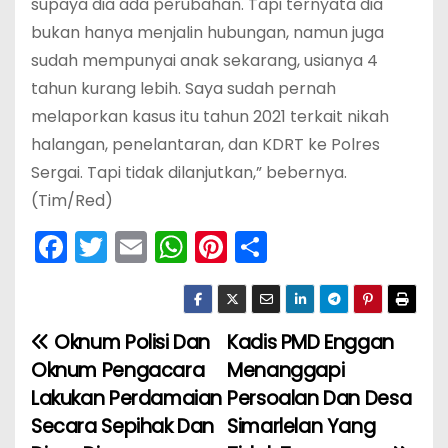
supaya dia ada perubahan. Tapi ternyata dia
bukan hanya menjalin hubungan, namun juga
sudah mempunyai anak sekarang, usianya 4
tahun kurang lebih. Saya sudah pernah
melaporkan kasus itu tahun 2021 terkait nikah
halangan, penelantaran, dan KDRT ke Polres
Sergai. Tapi tidak dilanjutkan,” bebernya.
(Tim/Red)
F
T
E
W
Pi
S
a
w
m
h
nt
h
c
itt
ai
a
er
ar
e
er
l
ts
e
e
Oknum Polisi Dan
Kadis PMD Enggan
N
b
A
st
Oknum Pengacara
Menanggapi
a
o
p
Lakukan Perdamaian
Persoalan Dan Desa
Secara Sepihak Dan
Simarlelan Yang
v
o
p