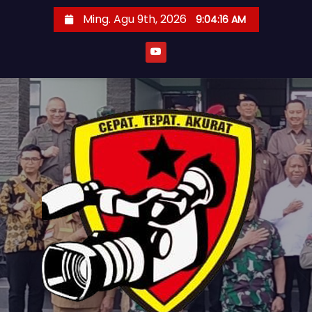
S
Ming. Agu 9th, 2026
9:04:18 AM
k
i
p
t
o
c
o
n
t
e
n
t