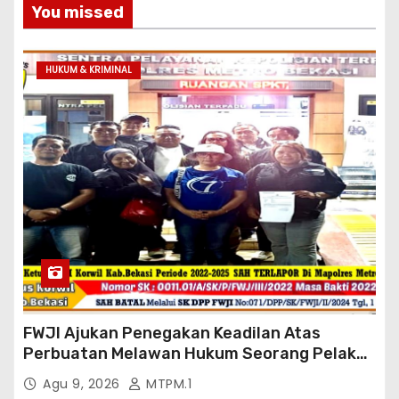
You missed
HUKUM & KRIMINAL
FWJI Ajukan Penegakan Keadilan Atas
Perbuatan Melawan Hukum Seorang Pelaku
Terlapor Pidana Pasal 28 ayat 2 UU ITE Jo
Agu 9, 2026
MTPM.1
Pasal 433 KUHP Di Mapolres Metro