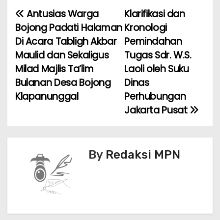
e
er
l
ts
e
e
Antusias Warga
Klarifikasi dan
N
b
A
st
Bojong Padati Halaman
Kronologi
a
o
p
Di Acara Tabligh Akbar
Pemindahan
Maulid dan Sekaligus
Tugas Sdr. W.S.
v
o
p
Milad Majlis Ta’lim
Laoli oleh Suku
k
i
Bulanan Desa Bojong
Dinas
Klapanunggal
Perhubungan
g
Jakarta Pusat
a
s
By
Redaksi MPN
i
p
o