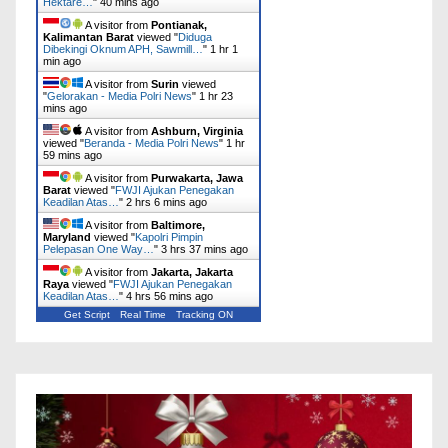
Hektare…
"
40 mins ago
A visitor from
Pontianak,
Kalimantan Barat
viewed "
Diduga
Dibekingi Oknum APH, Sawmill…
"
1 hr 1
min ago
A visitor from
Surin
viewed
"
Gelorakan - Media Polri News
"
1 hr 23
mins ago
A visitor from
Ashburn, Virginia
viewed "
Beranda - Media Polri News
"
1 hr
59 mins ago
A visitor from
Purwakarta, Jawa
Barat
viewed "
FWJI Ajukan Penegakan
Keadilan Atas…
"
2 hrs 6 mins ago
A visitor from
Baltimore,
Maryland
viewed "
Kapolri Pimpin
Pelepasan One Way…
"
3 hrs 37 mins ago
A visitor from
Jakarta, Jakarta
Raya
viewed "
FWJI Ajukan Penegakan
Keadilan Atas…
"
4 hrs 56 mins ago
Get Script
Real Time
Tracking ON