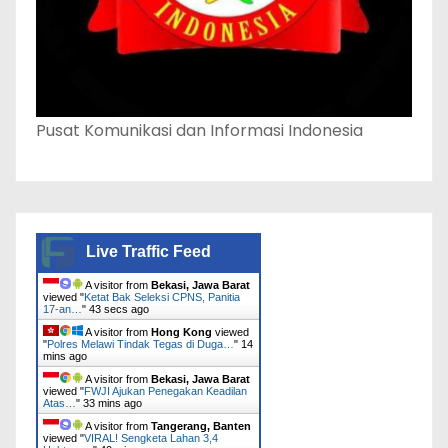
Pusat Komunikasi dan Informasi Indonesia
Live Traffic Feed
A visitor from
Bekasi, Jawa Barat
viewed "
Ketat Bak Seleksi CPNS, Panitia
17-an…
"
45 secs ago
A visitor from
Hong Kong
viewed
"
Polres Melawi Tindak Tegas di Duga…
"
14
mins ago
A visitor from
Bekasi, Jawa Barat
viewed "
FWJI Ajukan Penegakan Keadilan
Atas…
"
33 mins ago
A visitor from
Tangerang, Banten
viewed "
VIRAL! Sengketa Lahan 3,4