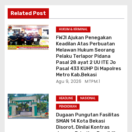
s
Related Post
HUKUM & KRIMINAL
FWJI Ajukan Penegakan
Keadilan Atas Perbuatan
Melawan Hukum Seorang
Pelaku Terlapor Pidana
Pasal 28 ayat 2 UU ITE Jo
Pasal 433 KUHP Di Mapolres
Metro Kab.Bekasi
Agu 9, 2026
MTPM.1
HEADLINE
NASIONAL
PENDIDIKAN
Dugaan Pungutan Fasilitas
SMAN 14 Kota Bekasi
Disorot, Dinilai Kontras