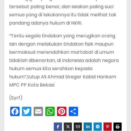
tersebut paling benar, dan seakan paling suci
semua yang di lakukannya itu tidak melihat tak
pandang adanya hukum di NKRI.
“Tentu segala tindakan yang merugikan orang
lain dengan melakukan tindakan fisik maupun
bermaksud merendahkan martabat di umum
tidaklah dibenarkan, di Indonesia adalah negara
hukum semua kita serahkan kepada
hukum”,tutup Ali Ahmad Siregar Kabid Hankam
MPC PP Kota Bekasi
(Syrf)
F
T
E
W
Pi
S
a
w
m
h
nt
h
c
itt
ai
a
er
ar