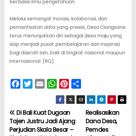
berbasis ilmu pengetahuan.
‎Melalui semangat inovasi, kolaborasi, dan
pemanfaatan data yang presisi, Desa Ciangsana
terus menunjukkan diri sebagai desa maju yang
siap menjadi pusat pembelajaran dan inspirasi
bagi daerah lain, baik di tingkat nasional maupun
internasional. (RQ)
F
T
E
W
Pi
S
a
w
m
h
nt
h
c
itt
ai
a
er
ar
e
er
l
ts
e
e
Di Bali Kuat Dugaan
‎Realisasikan
N
b
A
st
Tajen Justru Jadi Ajang
Dana Desa,
a
o
p
Perjudian Skala Besar –
Pemdes