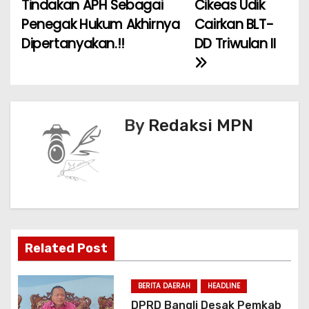
Tindakan APH Sebagai
Cikeas Udik
v
o
p
Penegak Hukum Akhirnya
Cairkan BLT-
k
i
Dipertanyakan.!!
DD Triwulan II
g
a
s
By
Redaksi MPN
i
p
o
s
Related Post
BERITA DAERAH
HEADLINE
DPRD Bangli Desak Pemkab