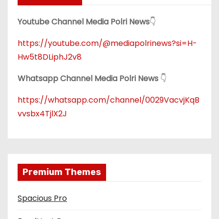
Youtube Channel Media Polri News
👇
https://youtube.com/@mediapolrinews?si=H-
Hw5t8DLiphJ2v8
Whatsapp Channel Media Polri News
👇
https://whatsapp.com/channel/0029VacvjKqB
vvsbx4TjlX2J
Premium Themes
Spacious Pro