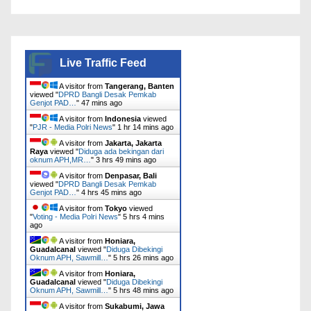
Live Traffic Feed
A visitor from
Tangerang, Banten
viewed "
DPRD Bangli Desak Pemkab
Genjot PAD…
"
47 mins ago
A visitor from
Indonesia
viewed
"
PJR - Media Polri News
"
1 hr 14 mins ago
A visitor from
Jakarta, Jakarta
Raya
viewed "
Diduga ada bekingan dari
oknum APH,MR…
"
3 hrs 49 mins ago
A visitor from
Denpasar, Bali
viewed "
DPRD Bangli Desak Pemkab
Genjot PAD…
"
4 hrs 45 mins ago
A visitor from
Tokyo
viewed
"
Voting - Media Polri News
"
5 hrs 4 mins
ago
A visitor from
Honiara,
Guadalcanal
viewed "
Diduga Dibekingi
Oknum APH, Sawmill…
"
5 hrs 26 mins ago
A visitor from
Honiara,
Guadalcanal
viewed "
Diduga Dibekingi
Oknum APH, Sawmill…
"
5 hrs 48 mins ago
A visitor from
Sukabumi, Jawa