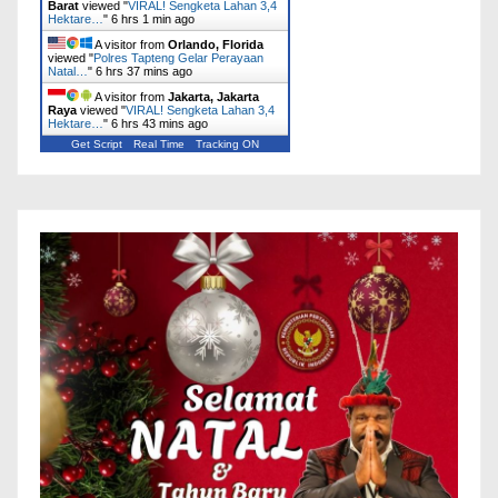
Barat
viewed "
VIRAL! Sengketa Lahan 3,4
Hektare…
"
6 hrs 1 min ago
A visitor from
Orlando, Florida
viewed "
Polres Tapteng Gelar Perayaan
Natal…
"
6 hrs 37 mins ago
A visitor from
Jakarta, Jakarta
Raya
viewed "
VIRAL! Sengketa Lahan 3,4
Hektare…
"
6 hrs 43 mins ago
Get Script
Real Time
Tracking ON