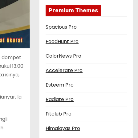
Premium Themes
Spacious Pro
FoodHunt Pro
ColorNews Pro
n dompet
ukul 13.00
Accelerate Pro
 isinya,
Esteem Pro
anyar. Ia
Radiate Pro
Fitclub Pro
gli
ah
Himalayas Pro