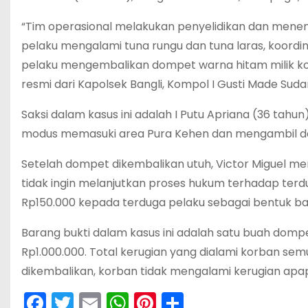
“Tim operasional melakukan penyelidikan dan menem
pelaku mengalami tuna rungu dan tuna laras, koordi
pelaku mengembalikan dompet warna hitam milik korb
resmi dari Kapolsek Bangli, Kompol I Gusti Made Sudarma
Saksi dalam kasus ini adalah I Putu Apriana (36 tah
modus memasuki area Pura Kehen dan mengambil dom
Setelah dompet dikembalikan utuh, Victor Miguel m
tidak ingin melanjutkan proses hukum terhadap ter
Rp150.000 kepada terduga pelaku sebagai bentuk ban
Barang bukti dalam kasus ini adalah satu buah dompe
Rp1.000.000. Total kerugian yang dialami korban sem
dikembalikan, korban tidak mengalami kerugian apap
F
T
E
W
Pi
S