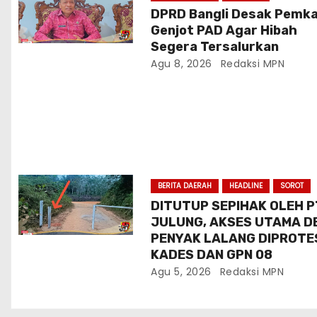
o
DPRD Bangli Desak Pemk
Genjot PAD Agar Hibah
s
Segera Tersalurkan
Agu 8, 2026
Redaksi MPN
BERITA DAERAH
HEADLINE
SOROT
DITUTUP SEPIHAK OLEH P
JULUNG, AKSES UTAMA D
PENYAK LALANG DIPROTE
KADES DAN GPN 08
Agu 5, 2026
Redaksi MPN