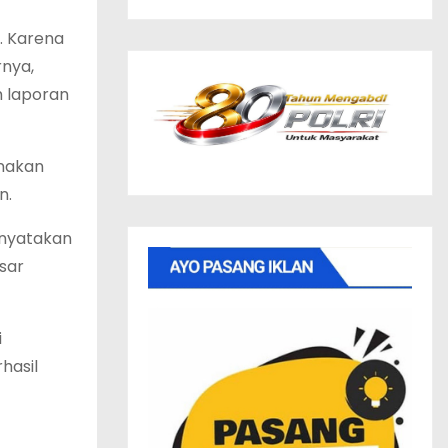
. Karena
rnya,
m laporan
unakan
n.
enyatakan
sar
i
hasil