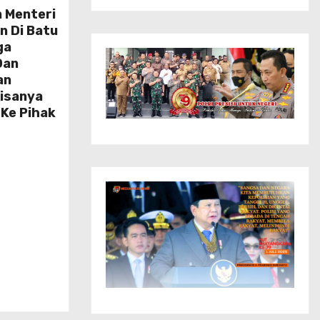
 Menteri
n Di Batu
ga
Dan
an
Bisanya
Ke Pihak