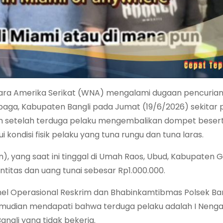
ara Amerika Serikat (WNA) mengalami dugaan pencuria
aga, Kabupaten Bangli pada Jumat (19/6/2026) sekitar p
kum setelah terduga pelaku mengembalikan dompet beserta
ndisi fisik pelaku yang tuna rungu dan tuna laras.
), yang saat ini tinggal di Umah Raos, Ubud, Kabupaten Gi
titas dan uang tunai sebesar Rp1.000.000.
nel Operasional Reskrim dan Bhabinkamtibmas Polsek Ban
 kemudian mendapati bahwa terduga pelaku adalah I Neng
ngli yang tidak bekerja.