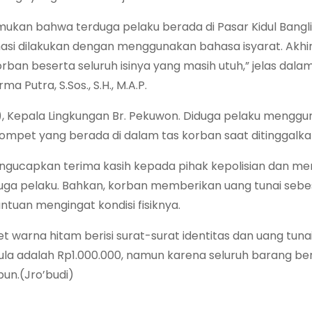
ukan bahwa terduga pelaku berada di Pasar Kidul Bangli
nasi dilakukan dengan menggunakan bahasa isyarat. Akhi
an beserta seluruh isinya yang masih utuh,” jelas dala
 Putra, S.Sos., S.H., M.A.P.
un), Kepala Lingkungan Br. Pekuwon. Diduga pelaku mengg
pet yang berada di dalam tas korban saat ditinggalka
engucapkan terima kasih kepada pihak kepolisian dan m
duga pelaku. Bahkan, korban memberikan uang tunai sebe
tuan mengingat kondisi fisiknya.
t warna hitam berisi surat-surat identitas dan uang tuna
ula adalah Rp1.000.000, namun karena seluruh barang ber
un.(Jro’budi)