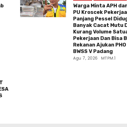
ab
Warga Minta APH dan
PU Kroscek Pekerjaa
Panjang Pessel Didu
Banyak Cacat Mutu 
Kurang Volume Satu
Pekerjaan Dan Bisa 
Rekanan Ajukan PHO 
BWSS V Padang
Agu 7, 2026
MTPM.1
T
ESA
S