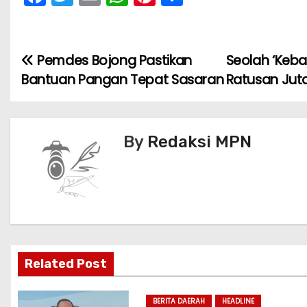
a
w
m
h
nt
h
c
itt
ai
a
er
ar
e
er
l
ts
e
e
Pemdes Bojong Pastikan
Seolah ‘Keb
N
b
A
st
Bantuan Pangan Tepat Sasaran
Ratusan Jut
a
o
p
v
o
p
By
Redaksi MPN
k
i
g
a
s
i
Related Post
p
BERITA DAERAH
HEADLINE