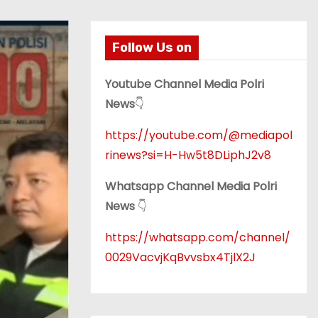
Follow Us on
Youtube Channel Media Polri
News
👇
https://youtube.com/@mediapol
rinews?si=H-Hw5t8DLiphJ2v8
Whatsapp Channel Media Polri
News
👇
https://whatsapp.com/channel/
0029VacvjKqBvvsbx4TjlX2J