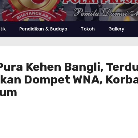
itik
Pendidikan & Budaya
Tokoh
Gallery
ura Kehen Bangli, Terd
kan Dompet WNA, Korban
kum