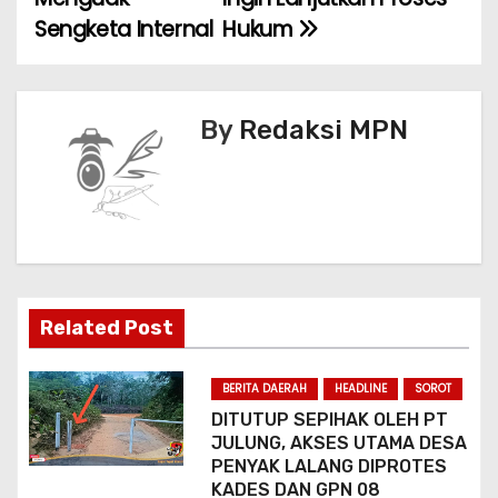
g
Sengketa Internal
Hukum
a
s
By
Redaksi MPN
i
p
o
s
Related Post
BERITA DAERAH
HEADLINE
SOROT
DITUTUP SEPIHAK OLEH PT
JULUNG, AKSES UTAMA DESA
PENYAK LALANG DIPROTES
KADES DAN GPN 08