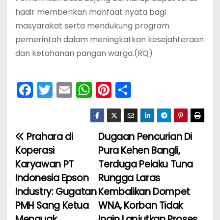
hadir memberikan manfaat nyata bagi
masyarakat serta mendukung program
pemerintah dalam meningkatkan kesejahteraan
dan ketahanan pangan warga.(RQ)
F
T
E
W
Pi
S
a
w
m
h
nt
h
c
itt
ai
a
er
ar
e
er
l
ts
e
e
Prahara di
Dugaan Pencurian Di
N
b
A
st
Koperasi
Pura Kehen Bangli,
a
o
p
Karyawan PT
Terduga Pelaku Tuna
Indonesia Epson
Rungga Laras
v
o
p
Industry: Gugatan
Kembalikan Dompet
k
i
PMH Sang Ketua
WNA, Korban Tidak
Menguak
Ingin Lanjutkan Proses