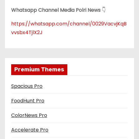
Whatsapp Channel Media Polri News
👇
https://whatsapp.com/channel/0029VacvjKqB
vvsbx4TjlX2J
Premium Themes
Spacious Pro
FoodHunt Pro
ColorNews Pro
Accelerate Pro