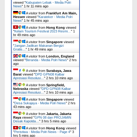
viewed "
Kabupaten Lebak - Media Polri
News
"
1 hr 11 mins ago
A visitor from
Frankfurt Am Main,
Hessen
viewed "
Karateker - Media Polri
News
"
1 hr 45 mins ago
A visitor from
Hong Kong
viewed
"
Kelam Tourism Festival 2023 Resmi…
"
1
hr 49 mins ago
A visitor from
Singapore
viewed
"
Jangan Jadikan Makanan Bergizi
Gratis…
"
1 hr 49 mins ago
A visitor from
London, England
viewed "
Beranda - Media Polri News
"
2 hrs
ago
A visitor from
Surabaya, Jawa
Barat
viewed "
DPD GPN08 Kalbar
Apresiasi Resolusi…
"
2 hrs 10 mins ago
A visitor from
Springfield,
Nebraska
viewed "
DPD GPN08 Kalbar
Apresiasi Resolusi…
"
2 hrs 10 mins ago
A visitor from
Singapore
viewed
"
Desa Sukajaya - Media Polri News
"
2 hrs
43 mins ago
A visitor from
Jakarta, Jakarta
Raya
viewed "
GPN 08 dan PROJAMIN
Desak Kapolda…
"
3 hrs 5 mins ago
A visitor from
Hong Kong
viewed
"
Peristiwa - Media Polri News - Page 4
"
3
hrs 5 mins ago