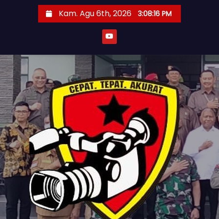
S
Kam. Agu 6th, 2026
3:08:18 PM
k
i
p
t
o
c
o
n
t
e
n
t