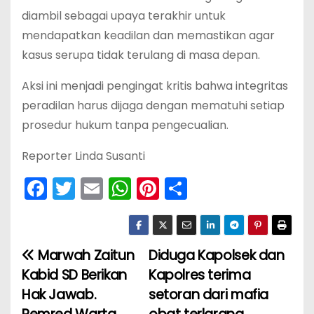
diambil sebagai upaya terakhir untuk
mendapatkan keadilan dan memastikan agar
kasus serupa tidak terulang di masa depan.
Aksi ini menjadi pengingat kritis bahwa integritas
peradilan harus dijaga dengan mematuhi setiap
prosedur hukum tanpa pengecualian.
Reporter Linda Susanti
F
T
E
W
Pi
S
a
w
m
h
nt
h
c
itt
ai
a
er
ar
e
er
l
ts
e
e
Marwah Zaitun
Diduga Kapolsek dan
N
b
A
st
Kabid SD Berikan
Kapolres terima
a
o
p
Hak Jawab.
setoran dari mafia