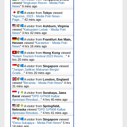
viewed "
Angkutan Resmi - Media Polri
News
"
6 mins ago
A visitor from
Tokyo
viewed
"
Agustus, 2023 - Media Polri News -
Page…
"
42 mins ago
A visitor from
Ashburn, Virginia
viewed "
Kabupaten Lebak - Media Polri
News
"
3 hrs 42 mins ago
A visitor from
Frankfurt Am Main,
Hessen
viewed "
Karateker - Media Polri
News
"
4 hrs 16 mins ago
A visitor from
Hong Kong
viewed
"
Kelam Tourism Festival 2023 Resmi…
"
4
hrs 20 mins ago
A visitor from
Singapore
viewed
"
Jangan Jadikan Makanan Bergizi
Gratis…
"
4 hrs 20 mins ago
A visitor from
London, England
viewed "
Beranda - Media Polri News
"
4 hrs
31 mins ago
A visitor from
Surabaya, Jawa
Barat
viewed "
DPD GPN08 Kalbar
Apresiasi Resolusi…
"
4 hrs 41 mins ago
A visitor from
Springfield,
Nebraska
viewed "
DPD GPN08 Kalbar
Apresiasi Resolusi…
"
4 hrs 41 mins ago
A visitor from
Singapore
viewed
"
Desa Sukajaya - Media Polri News
"
5 hrs
14 mins ago