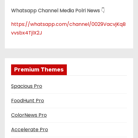
Whatsapp Channel Media Polri News
👇
https://whatsapp.com/channel/0029VacvjKqB
vvsbx4TjlX2J
Premium Themes
Spacious Pro
FoodHunt Pro
ColorNews Pro
Accelerate Pro