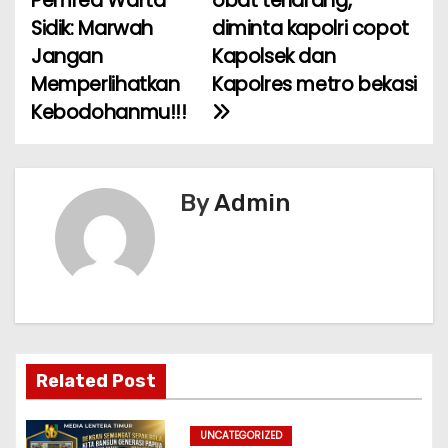
Pemred Warta
obat terlarang,
v
o
p
Sidik: Marwah
diminta kapolri copot
k
i
Jangan
Kapolsek dan
Memperlihatkan
Kapolres metro bekasi
g
Kebodohanmu!!!
a
s
By
Admin
i
p
o
s
Related Post
UNCATEGORIZED