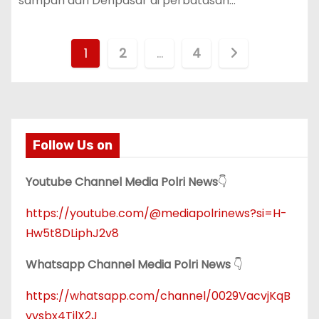
sampah dari Denpasar di perbatasan…
P
1
2
…
4
a
g
i
Follow Us on
n
Youtube Channel Media Polri News
👇
a
https://youtube.com/@mediapolrinews?si=H-
s
Hw5t8DLiphJ2v8
i
Whatsapp Channel Media Polri News
👇
p
https://whatsapp.com/channel/0029VacvjKqB
vvsbx4TjlX2J