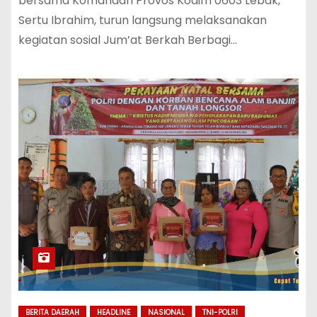
bersama Komandan Provos Kodim 0603 Lebak,
Sertu Ibrahim, turun langsung melaksanakan
kegiatan sosial Jum’at Berkah Berbagi…
BERITA DAERAH
HEADLINE
NASIONAL
TNI-POLRI