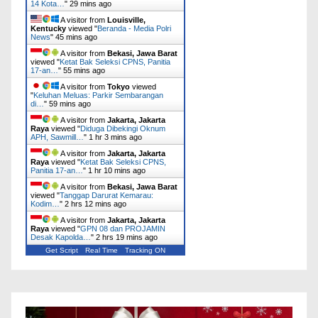
14 Kota…
"
29 mins ago
A visitor from
Louisville,
Kentucky
viewed "
Beranda - Media Polri
News
"
45 mins ago
A visitor from
Bekasi, Jawa Barat
viewed "
Ketat Bak Seleksi CPNS, Panitia
17-an…
"
55 mins ago
A visitor from
Tokyo
viewed
"
Keluhan Meluas: Parkir Sembarangan
di…
"
59 mins ago
A visitor from
Jakarta, Jakarta
Raya
viewed "
Diduga Dibekingi Oknum
APH, Sawmill…
"
1 hr 3 mins ago
A visitor from
Jakarta, Jakarta
Raya
viewed "
Ketat Bak Seleksi CPNS,
Panitia 17-an…
"
1 hr 10 mins ago
A visitor from
Bekasi, Jawa Barat
viewed "
Tanggap Darurat Kemarau:
Kodim…
"
2 hrs 12 mins ago
A visitor from
Jakarta, Jakarta
Raya
viewed "
GPN 08 dan PROJAMIN
Desak Kapolda…
"
2 hrs 19 mins ago
Get Script
Real Time
Tracking ON