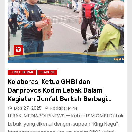
BERITA DAERAH
HEADLINE
Kolaborasi Ketua GMBI dan
Danprovos Kodim Lebak Dalam
Kegiatan Jum’at Berkah Berbagi
Kepedulian
Des 27, 2025
Redaksi MPN
LEBAK, MEDIAPOLRINEWS — Ketua LSM GMBI Distrik
Lebak, yang dikenal dengan sapaan “King Naga”,