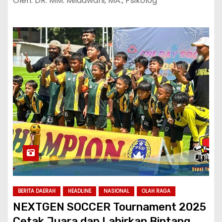
Oleh: DR. MM. Mildawani, MA., Psikolog
BERITA DAERAH
HEADLINE
NASIONAL
OLAH RAGA
NEXTGEN SOCCER Tournament 2025
Cetak Juara dan Lahirkan Bintang