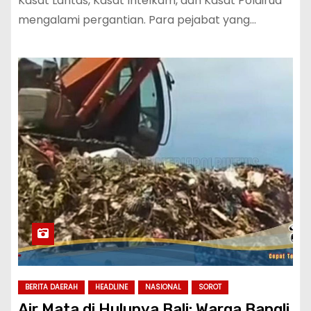
Kasat Lantas, Kasat Intelkam, dan Kasat Polairud
mengalami pergantian. Para pejabat yang…
BERITA DAERAH
HEADLINE
NASIONAL
SOROT
Air Mata di Hulunya Bali: Warga Bangli