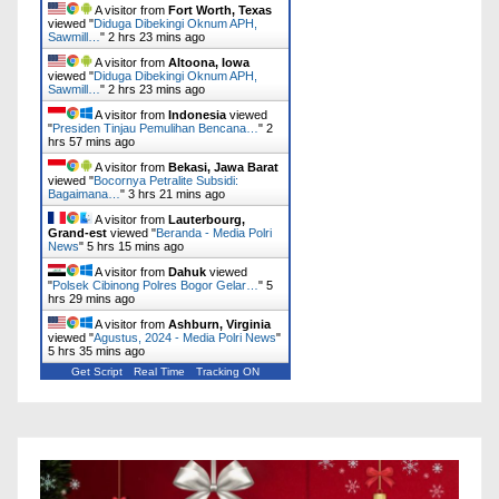
A visitor from
Fort Worth, Texas
viewed "
Diduga Dibekingi Oknum APH,
Sawmill…
"
2 hrs 23 mins ago
A visitor from
Altoona, Iowa
viewed "
Diduga Dibekingi Oknum APH,
Sawmill…
"
2 hrs 23 mins ago
A visitor from
Indonesia
viewed
"
‎Presiden Tinjau Pemulihan Bencana…
"
2
hrs 57 mins ago
A visitor from
Bekasi, Jawa Barat
viewed "
Bocornya Petralite Subsidi:
Bagaimana…
"
3 hrs 21 mins ago
A visitor from
Lauterbourg,
Grand-est
viewed "
Beranda - Media Polri
News
"
5 hrs 15 mins ago
A visitor from
Dahuk
viewed
"
Polsek Cibinong Polres Bogor Gelar…
"
5
hrs 29 mins ago
A visitor from
Ashburn, Virginia
viewed "
Agustus, 2024 - Media Polri News
"
5 hrs 35 mins ago
Get Script
Real Time
Tracking ON