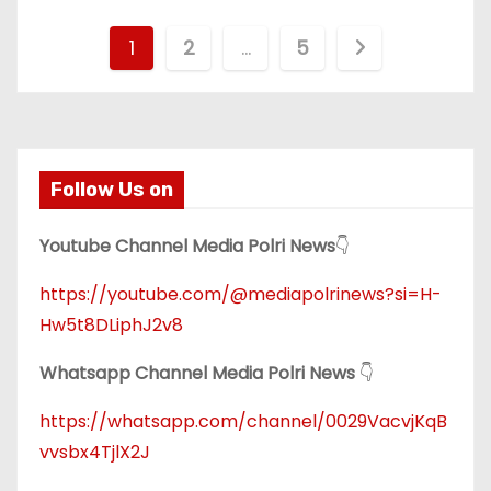
P
1
2
…
5
a
g
i
Follow Us on
n
Youtube Channel Media Polri News
👇
a
https://youtube.com/@mediapolrinews?si=H-
s
Hw5t8DLiphJ2v8
i
Whatsapp Channel Media Polri News
👇
p
https://whatsapp.com/channel/0029VacvjKqB
vvsbx4TjlX2J
o