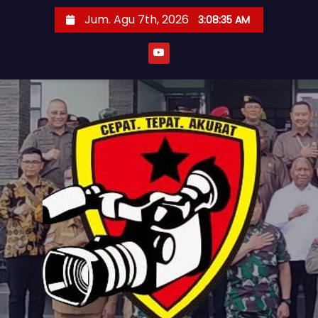
S
Jum. Agu 7th, 2026
3:08:38 AM
k
i
p
t
o
c
o
n
t
e
n
t