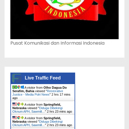
Pusat Komunikasi dan Informasi Indonesia
Live Traffic Feed
A visitor from
Olho Dagua Do
Serafim, Bahia
viewed "
Restorative
Justice - Media Polri News
"
2 hrs 17 mins
ago
A visitor from
Springfield,
Nebraska
viewed "
Diduga Dibekingi
Oknum APH, Sawmill…
"
2 hrs 23 mins ago
A visitor from
Springfield,
Nebraska
viewed "
Diduga Dibekingi
Oknum APH, Sawmill…
"
2 hrs 23 mins ago