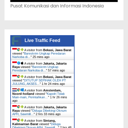
Pusat Komunikasi dan Informasi Indonesia
Live Traffic Feed
A visitor from
Bekasi, Jawa Barat
viewed "
Bareskrim Ungkap Peredaran
Narkoba di…
"
25 mins ago
A visitor from
Jakarta, Jakarta
Raya
viewed "
Bareskrim Ungkap
Peredaran Narkoba di…
"
58 mins ago
A visitor from
Bekasi, Jawa Barat
viewed "
DITUTUP SEPIHAK OLEH PT
JULUNG, AKSES…
"
1 hr 24 mins ago
A visitor from
Amsterdam,
Noord-holland
viewed "
Kapolri Tidak
Main-main, Perintahkan…
"
1 hr 26 mins
ago
A visitor from
Jakarta, Jakarta
Raya
viewed "
Diduga Dibekingi Oknum
APH, Sawmill…
"
2 hrs 33 mins ago
A visitor from
Sintang,
Kalimantan Barat
viewed "
Diduga
Dibekingi Oknum APH, Sawmill…
"
2 hrs 48