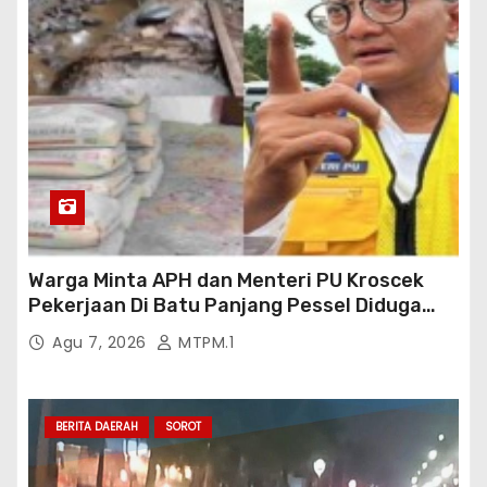
Warga Minta APH dan Menteri PU Kroscek
Pekerjaan Di Batu Panjang Pessel Diduga
Banyak Cacat Mutu Dan Kurang Volume
Agu 7, 2026
MTPM.1
Satuan Pekerjaan Dan Bisa Bisanya
Rekanan Ajukan PHO Ke Pihak BWSS V
Padang
BERITA DAERAH
SOROT