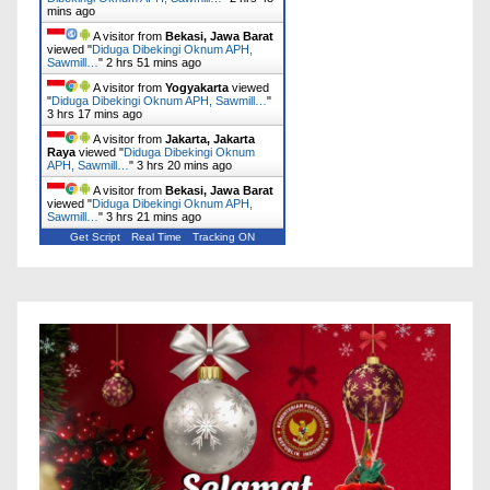
mins ago
A visitor from
Bekasi, Jawa Barat
viewed "
Diduga Dibekingi Oknum APH,
Sawmill…
"
2 hrs 51 mins ago
A visitor from
Yogyakarta
viewed
"
Diduga Dibekingi Oknum APH, Sawmill…
"
3 hrs 17 mins ago
A visitor from
Jakarta, Jakarta
Raya
viewed "
Diduga Dibekingi Oknum
APH, Sawmill…
"
3 hrs 20 mins ago
A visitor from
Bekasi, Jawa Barat
viewed "
Diduga Dibekingi Oknum APH,
Sawmill…
"
3 hrs 21 mins ago
Get Script
Real Time
Tracking ON