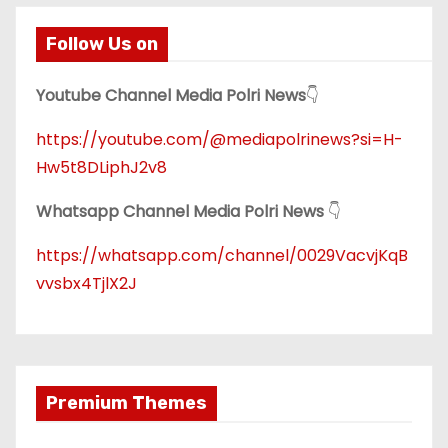
Follow Us on
Youtube Channel Media Polri News
👇
https://youtube.com/@mediapolrinews?si=H-
Hw5t8DLiphJ2v8
Whatsapp Channel Media Polri News
👇
https://whatsapp.com/channel/0029VacvjKqB
vvsbx4TjlX2J
Premium Themes