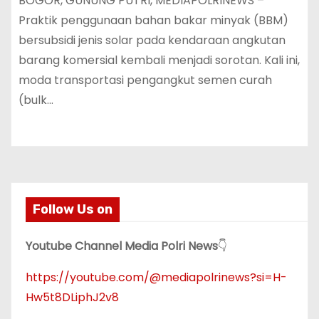
BOGOR, GUNUNG PUTRI, MEDIAPOLRINEWS –
Praktik penggunaan bahan bakar minyak (BBM)
bersubsidi jenis solar pada kendaraan angkutan
barang komersial kembali menjadi sorotan. Kali ini,
moda transportasi pengangkut semen curah
(bulk…
Follow Us on
Youtube Channel Media Polri News
👇
https://youtube.com/@mediapolrinews?si=H-
Hw5t8DLiphJ2v8