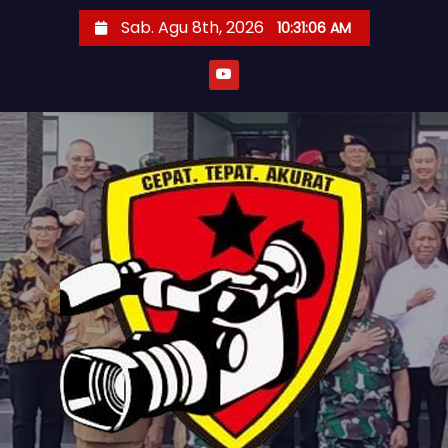
S
Sab. Agu 8th, 2026
10:31:07 AM
k
i
p
t
o
c
o
n
t
e
n
t