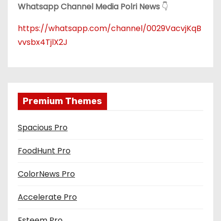
Whatsapp Channel Media Polri News
👇
https://whatsapp.com/channel/0029VacvjKqB
vvsbx4TjlX2J
Premium Themes
Spacious Pro
FoodHunt Pro
ColorNews Pro
Accelerate Pro
Esteem Pro