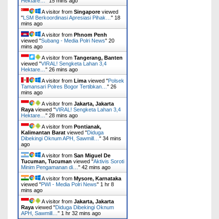
Hektare…
"
15 mins ago
A visitor from
Singapore
viewed
"
LSM Berkoordinasi Apresiasi Pihak…
"
18
mins ago
A visitor from
Phnom Penh
viewed "
Subang - Media Polri News
"
20
mins ago
A visitor from
Tangerang, Banten
viewed "
VIRAL! Sengketa Lahan 3,4
Hektare…
"
26 mins ago
A visitor from
Lima
viewed "
Polsek
Tamansari Polres Bogor Tertibkan…
"
26
mins ago
A visitor from
Jakarta, Jakarta
Raya
viewed "
VIRAL! Sengketa Lahan 3,4
Hektare…
"
28 mins ago
A visitor from
Pontianak,
Kalimantan Barat
viewed "
Diduga
Dibekingi Oknum APH, Sawmill…
"
34 mins
ago
A visitor from
San Miguel De
Tucuman, Tucuman
viewed "
Aktivis Soroti
Minim Pengamanan di…
"
42 mins ago
A visitor from
Mysore, Karnataka
viewed "
PWI - Media Polri News
"
1 hr 8
mins ago
A visitor from
Jakarta, Jakarta
Raya
viewed "
Diduga Dibekingi Oknum
APH, Sawmill…
"
1 hr 32 mins ago