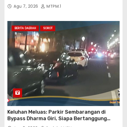
Banyak Cacat Mutu Dan Kurang Volume
Agu 7, 2026
MTPM.1
Satuan Pekerjaan Dan Bisa Bisanya
Rekanan Ajukan PHO Ke Pihak BWSS V
Padang
BERITA DAERAH
SOROT
Keluhan Meluas: Parkir Sembarangan di
Bypass Dharma Giri, Siapa Bertanggung
Jawab?