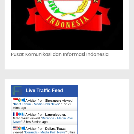
Pusat Komunikasi dan Informasi Indonesia
Live Traffic Feed
A visitor from
Singapore
viewed
"
Ke-3 Tahun - Media Polri News
"
1 hr 22
mins ago
A visitor from
Lauterbourg,
Grand-est
viewed "
Beranda - Media Polri
News
"
2 hrs 8 mins ago
A visitor from
Dallas, Texas
viewed "
Beranda - Media Polri News
"
3 hrs