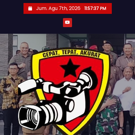
S
Jum. Agu 7th, 2026
11:57:39 PM
k
i
p
t
o
c
o
n
t
e
n
t