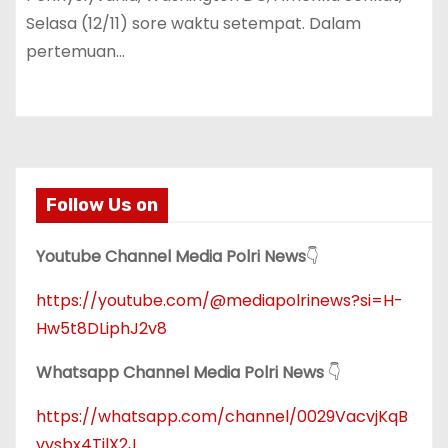
Selasa (12/11) sore waktu setempat. Dalam
pertemuan…
Follow Us on
Youtube Channel Media Polri News
👇
https://youtube.com/@mediapolrinews?si=H-
Hw5t8DLiphJ2v8
Whatsapp Channel Media Polri News
👇
https://whatsapp.com/channel/0029VacvjKqB
vvsbx4TjlX2J