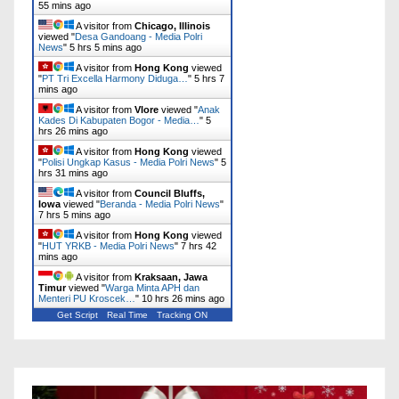
55 mins ago
A visitor from
Chicago, Illinois
viewed "
Desa Gandoang - Media Polri
News
"
5 hrs 5 mins ago
A visitor from
Hong Kong
viewed
"
PT Tri Excella Harmony Diduga…
"
5 hrs 7
mins ago
A visitor from
Vlore
viewed "
Anak
Kades Di Kabupaten Bogor - Media…
"
5
hrs 26 mins ago
A visitor from
Hong Kong
viewed
"
Polisi Ungkap Kasus - Media Polri News
"
5
hrs 31 mins ago
A visitor from
Council Bluffs,
Iowa
viewed "
Beranda - Media Polri News
"
7 hrs 5 mins ago
A visitor from
Hong Kong
viewed
"
HUT YRKB - Media Polri News
"
7 hrs 42
mins ago
A visitor from
Kraksaan, Jawa
Timur
viewed "
Warga Minta APH dan
Menteri PU Kroscek…
"
10 hrs 26 mins ago
Get Script
Real Time
Tracking ON