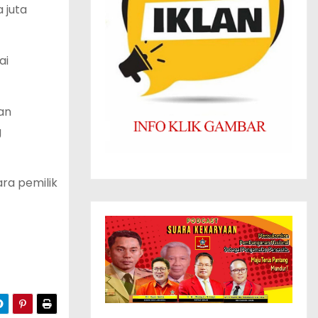
 juta
ai
an
g
ra pemilik