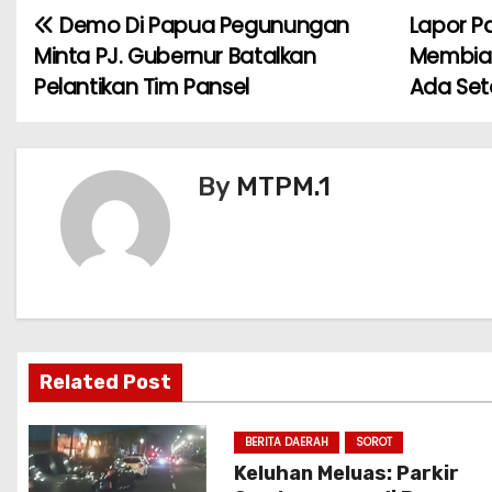
e
er
l
ts
e
e
Demo Di Papua Pegunungan
Lapor P
N
b
A
st
Minta PJ. Gubernur Batalkan
Membiar
a
o
p
Pelantikan Tim Pansel
Ada Se
v
o
p
k
i
By
MTPM.1
g
a
s
i
Related Post
p
o
BERITA DAERAH
SOROT
Keluhan Meluas: Parkir