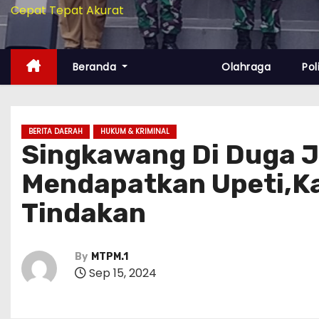
Cepat Tepat Akurat
Beranda
Olahraga
Pol
BERITA DAERAH
HUKUM & KRIMINAL
Singkawang Di Duga Ja
Mendapatkan Upeti,Ka
Tindakan
By
MTPM.1
Sep 15, 2024