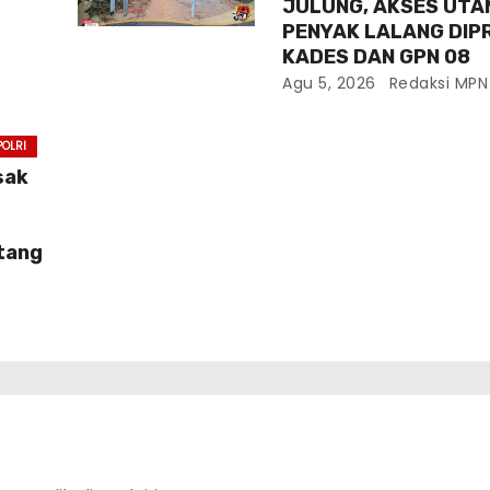
JULUNG, AKSES UTA
PENYAK LALANG DIP
KADES DAN GPN 08
Agu 5, 2026
Redaksi MPN
POLRI
sak
H
ntang