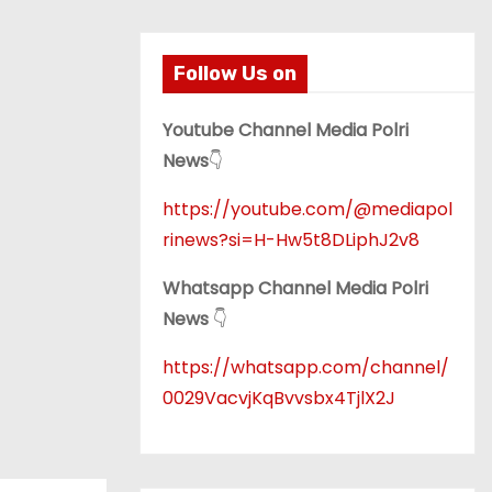
Follow Us on
Youtube Channel Media Polri
News
👇
https://youtube.com/@mediapol
rinews?si=H-Hw5t8DLiphJ2v8
Whatsapp Channel Media Polri
News
👇
https://whatsapp.com/channel/
0029VacvjKqBvvsbx4TjlX2J