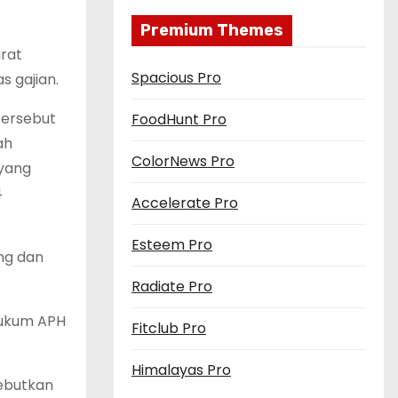
Premium Themes
arat
Spacious Pro
 gajian.
tersebut
FoodHunt Pro
ah
ColorNews Pro
 yang
4
Accelerate Pro
Esteem Pro
ang dan
Radiate Pro
hukum APH
Fitclub Pro
Himalayas Pro
sebutkan