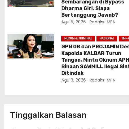
s
Sembarangan di Bypass
Dharma Giri, Siapa
Bertanggung Jawab?
Agu 5, 2026
Redaksi MPN
HUKUM & KRIMINAL
NASIONAL
TNI-
GPN 08 dan PROJAMIN De
Kapolda KALBAR Turun
Tangan, Minta Oknum AP
Binaan SAWMILL Ilegal Si
Ditindak
Agu 3, 2026
Redaksi MPN
Tinggalkan Balasan