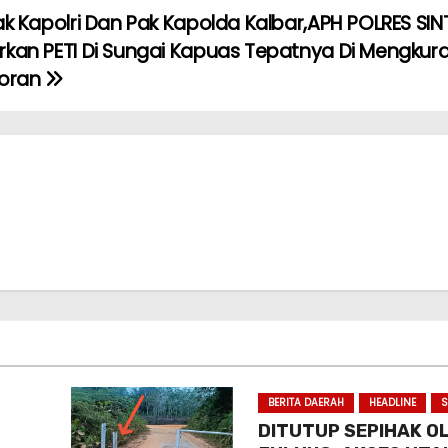
ak Kapolri Dan Pak Kapolda Kalbar,APH POLRES SI
kan PETI Di Sungai Kapuas Tepatnya Di Mengkura
toran
BERITA DAERAH
HEADLINE
S
DITUTUP SEPIHAK O