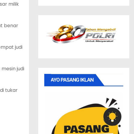
ar milik
at benar
empat judi
 mesin judi
di tukar