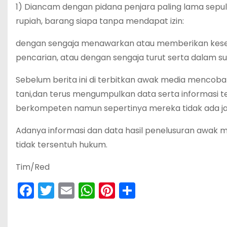
1) Diancam dengan pidana penjara paling lama sepul
rupiah, barang siapa tanpa mendapat izin:
dengan sengaja menawarkan atau memberikan kesem
pencarian, atau dengan sengaja turut serta dalam su
Sebelum berita ini di terbitkan awak media mencoba 
tani,dan terus mengumpulkan data serta informasi 
berkompeten namun sepertinya mereka tidak ada j
Adanya informasi dan data hasil penelusuran awak m
tidak tersentuh hukum.
Tim/Red
F
T
E
W
Pi
S
a
w
m
h
nt
h
c
itt
ai
a
er
ar