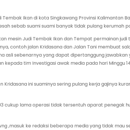
i Tembak Ikan di kota Singkawang Provinsi Kalimantan B
sah sebab suami suami banyak tidak pulang kerumah pas
an mesin Judi Tembak Ikan dan Tempat permainan judi 
anya, contoh jalan Kridasana dan Jalan Tani membuat sal
ama asli sebenarnya yang dapat dipertanggung jawabkan
kan kepada tim Investigasi awak media pada hari Minggu 1
 Kridasana ini suaminya sering pulang kerja gajinya kur
3 cukup lama operasi tidak tersentuh aparat penegak 
awng ,masuk ke redaksi beberapa media yang tidak mau 