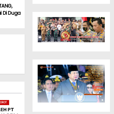
NTANG,
i Di Duga
OROT
LEH PT