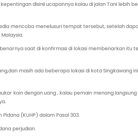
entingan disinii ucapannya kalau di jalan Tani lebih bes
dia mencoba menelusuri tempat tersebut, setelah dap
 Malaysia.
ebenarnya saat di konfirmasi di lokasi membenarkan itu t
bang,dan masih ada beberapa lokasi di kota Singkawang ini
nukar koin dengan uang , kalau pemain menang langsung 
ya.
m Pidana (KUHP) dalam Pasal 303.
dana perjudian.