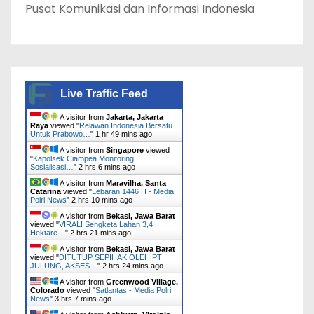
Pusat Komunikasi dan Informasi Indonesia
Live Traffic Feed
A visitor from
Jakarta, Jakarta
Raya
viewed "
Relawan Indonesia Bersatu
Untuk Prabowo…
"
1 hr 49 mins ago
A visitor from
Singapore
viewed
"
Kapolsek Ciampea Monitoring
Sosialisasi…
"
2 hrs 6 mins ago
A visitor from
Maravilha, Santa
Catarina
viewed "
Lebaran 1446 H - Media
Polri News
"
2 hrs 11 mins ago
A visitor from
Bekasi, Jawa Barat
viewed "
VIRAL! Sengketa Lahan 3,4
Hektare…
"
2 hrs 21 mins ago
A visitor from
Bekasi, Jawa Barat
viewed "
DITUTUP SEPIHAK OLEH PT
JULUNG, AKSES…
"
2 hrs 24 mins ago
A visitor from
Greenwood Village,
Colorado
viewed "
Satlantas - Media Polri
News
"
3 hrs 7 mins ago