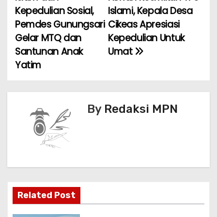
a
o
p
Kepedulian Sosial,
Islami, Kepala Desa
Pemdes Gunungsari
Cikeas Apresiasi
v
o
p
Gelar MTQ dan
Kepedulian Untuk
k
i
Santunan Anak
Umat
Yatim
g
a
s
By
Redaksi MPN
i
p
o
s
Related Post