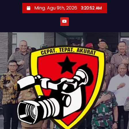
S
Ming. Agu 9th, 2026
3:20:54 AM
k
i
p
t
o
c
o
n
t
e
n
t