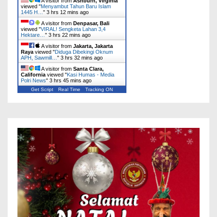
A visitor from
Ashburn, Virginia
viewed "
Menyambut Tahun Baru Islam
1445 H…
"
3 hrs 12 mins ago
A visitor from
Denpasar, Bali
viewed "
VIRAL! Sengketa Lahan 3,4
Hektare…
"
3 hrs 22 mins ago
A visitor from
Jakarta, Jakarta
Raya
viewed "
Diduga Dibekingi Oknum
APH, Sawmill…
"
3 hrs 32 mins ago
A visitor from
Santa Clara,
California
viewed "
Kasi Humas - Media
Polri News
"
3 hrs 45 mins ago
Get Script
Real Time
Tracking ON