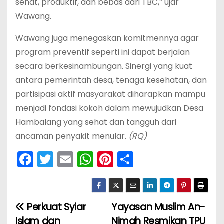
sehat, produktif, dan bebas dari TBC,” ujar
Wawang.
Wawang juga menegaskan komitmennya agar
program preventif seperti ini dapat berjalan
secara berkesinambungan. Sinergi yang kuat
antara pemerintah desa, tenaga kesehatan, dan
partisipasi aktif masyarakat diharapkan mampu
menjadi fondasi kokoh dalam mewujudkan Desa
Hambalang yang sehat dan tangguh dari
ancaman penyakit menular.
(RQ)
F
T
E
W
Pi
S
a
w
m
h
nt
h
c
itt
ai
a
er
ar
e
er
l
ts
e
e
Perkuat Syiar
‎Yayasan Muslim An-
N
b
A
st
Islam dan
Nimah Resmikan TPU