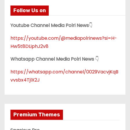
Follow Us on
Youtube Channel Media Polri News
👇
https://youtube.com/@mediapolrinews?si=H-
Hw5t8DLiphJ2v8
Whatsapp Channel Media Polri News
👇
https://whatsapp.com/channel/0029VacvjKqB
vvsbx4TjlX2J
Premium Themes