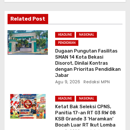
p
o
Related Post
s
HEADLINE
NASIONAL
PENDIDIKAN
Dugaan Pungutan Fasilitas
SMAN 14 Kota Bekasi
Disorot, Dinilai Kontras
dengan Prioritas Pendidikan
Jabar
Agu 9, 2026
Redaksi MPN
HEADLINE
NASIONAL
Ketat Bak Seleksi CPNS,
Panitia 17-an RT 03 RW 08
KSB Grande 3 ‘Haramkan’
Bocah Luar RT Ikut Lomba