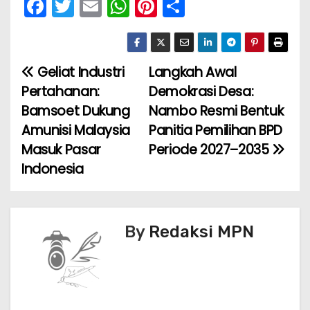
F
T
E
W
Pi
S
a
w
m
h
nt
h
c
itt
ai
a
er
ar
e
er
l
ts
e
e
Geliat Industri
Langkah Awal
N
b
A
st
Pertahanan:
Demokrasi Desa:
a
o
p
Bamsoet Dukung
Nambo Resmi Bentuk
Amunisi Malaysia
Panitia Pemilihan BPD
v
o
p
Masuk Pasar
Periode 2027–2035
k
i
Indonesia
g
a
By
Redaksi MPN
s
i