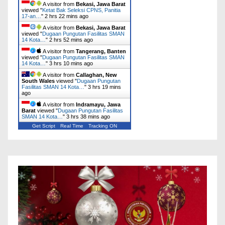
A visitor from
Bekasi, Jawa Barat
viewed "
Ketat Bak Seleksi CPNS, Panitia
17-an…
"
2 hrs 22 mins ago
A visitor from
Bekasi, Jawa Barat
viewed "
Dugaan Pungutan Fasilitas SMAN
14 Kota…
"
2 hrs 52 mins ago
A visitor from
Tangerang, Banten
viewed "
Dugaan Pungutan Fasilitas SMAN
14 Kota…
"
3 hrs 10 mins ago
A visitor from
Callaghan, New
South Wales
viewed "
Dugaan Pungutan
Fasilitas SMAN 14 Kota…
"
3 hrs 19 mins
ago
A visitor from
Indramayu, Jawa
Barat
viewed "
Dugaan Pungutan Fasilitas
SMAN 14 Kota…
"
3 hrs 38 mins ago
Get Script
Real Time
Tracking ON