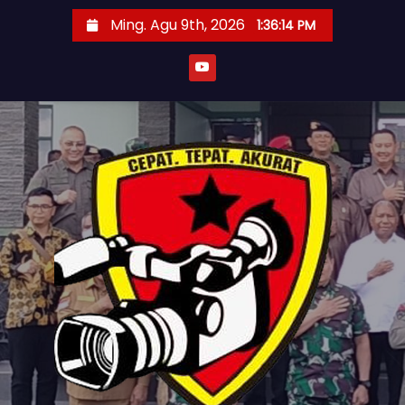
S
Ming. Agu 9th, 2026
1:36:16 PM
k
i
p
t
o
c
o
n
t
e
n
t