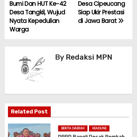
Bumi Dan HUT Ke-42
Desa Cipeucang
v
o
p
Desa Tangkil, Wujud
Siap Ukir Prestasi
k
i
Nyata Kepedulian
di Jawa Barat
Warga
g
a
s
By
Redaksi MPN
i
p
o
s
Related Post
BERITA DAERAH
HEADLINE
DPRD Bangli Desak Pemkab