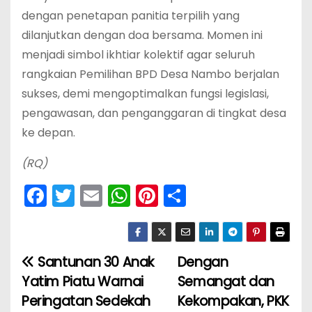
dengan penetapan panitia terpilih yang
dilanjutkan dengan doa bersama. Momen ini
menjadi simbol ikhtiar kolektif agar seluruh
rangkaian Pemilihan BPD Desa Nambo berjalan
sukses, demi mengoptimalkan fungsi legislasi,
pengawasan, dan penganggaran di tingkat desa
ke depan.
(RQ)
F
T
E
W
Pi
S
a
w
m
h
nt
h
c
itt
ai
a
er
ar
e
er
l
ts
e
e
‎Santunan 30 Anak
Dengan
N
b
A
st
Yatim Piatu Warnai
Semangat dan
a
o
p
Peringatan Sedekah
Kekompakan, PKK