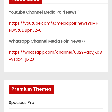
Youtube Channel Media Polri News
👇
https://youtube.com/@mediapolrinews?si=H-
Hw5t8DLiphJ2v8
Whatsapp Channel Media Polri News
👇
https://whatsapp.com/channel/0029VacvjKqB
vvsbx4TjlX2J
Premium Themes
Spacious Pro