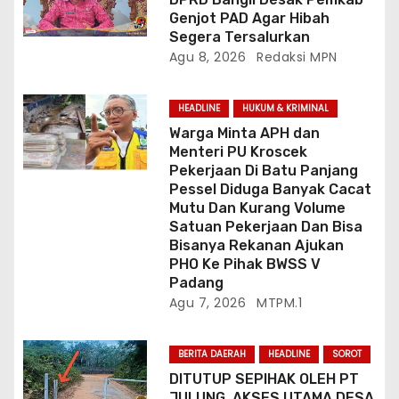
Genjot PAD Agar Hibah
Segera Tersalurkan
Agu 8, 2026
Redaksi MPN
HEADLINE
HUKUM & KRIMINAL
Warga Minta APH dan
Menteri PU Kroscek
Pekerjaan Di Batu Panjang
Pessel Diduga Banyak Cacat
Mutu Dan Kurang Volume
Satuan Pekerjaan Dan Bisa
Bisanya Rekanan Ajukan
PHO Ke Pihak BWSS V
Padang
Agu 7, 2026
MTPM.1
BERITA DAERAH
HEADLINE
SOROT
DITUTUP SEPIHAK OLEH PT
JULUNG, AKSES UTAMA DESA