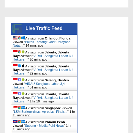
Live Traffic Feed
A visitor from
Orlando, Florida
viewed "
Polres Tapteng Gelar Perayaan
Natal…
"
14 mins ago
A visitor from
Jakarta, Jakarta
Raya
viewed "
VIRAL! Sengketa Lahan 3,4
Hektare…
"
20 mins ago
A visitor from
Jakarta, Jakarta
Raya
viewed "
VIRAL! Sengketa Lahan 3,4
Hektare…
"
22 mins ago
A visitor from
Serang, Banten
viewed "
VIRAL! Sengketa Lahan 3,4
Hektare…
"
51 mins ago
A visitor from
Jakarta, Jakarta
Raya
viewed "
VIRAL! Sengketa Lahan 3,4
Hektare…
"
1 hr 10 mins ago
A visitor from
Singapore
viewed
"
LSM Berkoordinasi Apresiasi Pihak…
"
1 hr
13 mins ago
A visitor from
Phnom Penh
viewed "
Subang - Media Polri News
"
1 hr
15 mins ago