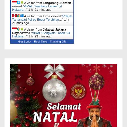
A visitor from
Tangerang, Banten
viewed "
VIRAL! Sengketa Lahan 3,4
Hektare…
"
1 hr 21 mins ago
A visitor from
Lima
viewed "
Polsek
Tamansari Polres Bogor Tertibkan…
"
1 hr
21 mins ago
A visitor from
Jakarta, Jakarta
Raya
viewed "
VIRAL! Sengketa Lahan 3,4
Hektare…
"
1 hr 23 mins ago
Get Script
Real Time
Tracking ON