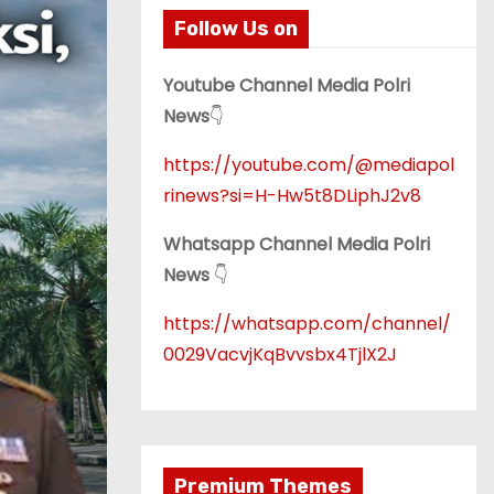
Follow Us on
Youtube Channel Media Polri
News
👇
https://youtube.com/@mediapol
rinews?si=H-Hw5t8DLiphJ2v8
Whatsapp Channel Media Polri
News
👇
https://whatsapp.com/channel/
0029VacvjKqBvvsbx4TjlX2J
Premium Themes