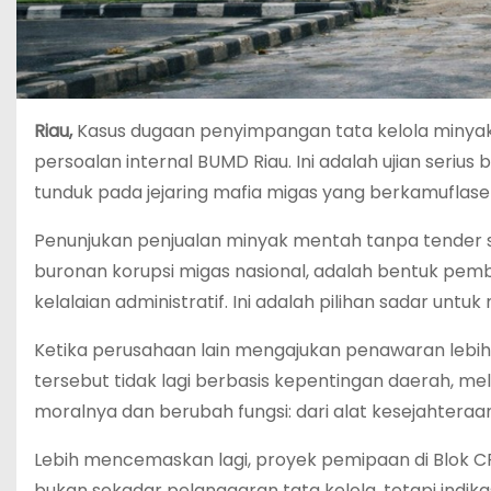
Riau,
Kasus dugaan penyimpangan tata kelola minyak
persoalan internal BUMD Riau. Ini adalah ujian seri
tunduk pada jejaring mafia migas yang berkamuflase
Penunjukan penjualan minyak mentah tanpa tender se
buronan korupsi migas nasional, adalah bentuk pemb
kelalaian administratif. Ini adalah pilihan sadar unt
Ketika perusahaan lain mengajukan penawaran lebih 
tersebut tidak lagi berbasis kepentingan daerah, mela
moralnya dan berubah fungsi: dari alat kesejahteraa
Lebih mencemaskan lagi, proyek pemipaan di Blok CPP
bukan sekadar pelanggaran tata kelola, tetapi indikas