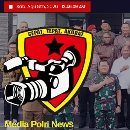
S
Sab. Agu 8th, 2026
12:46:11 AM
k
i
p
t
o
c
o
n
t
e
n
t
Media Polri News