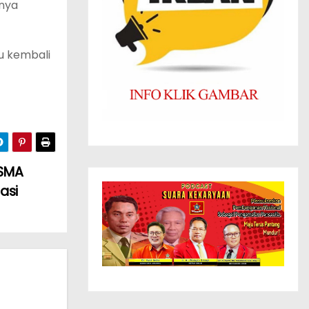
anya
u kembali
 SMA
asi