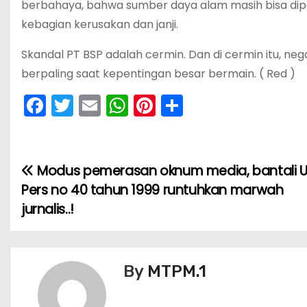
berbahaya, bahwa sumber daya alam masih bisa dipe
kebagian kerusakan dan janji.
Skandal PT BSP adalah cermin. Dan di cermin itu, n
berpaling saat kepentingan besar bermain. ( Red )
F
T
E
W
Pi
S
a
w
m
h
nt
h
c
itt
ai
a
er
ar
e
er
l
ts
e
e
Modus pemerasan oknum media, bantali 
N
b
A
st
Pers no 40 tahun 1999 runtuhkan marwah
a
o
p
jurnalis..!
v
o
p
k
i
By
MTPM.1
g