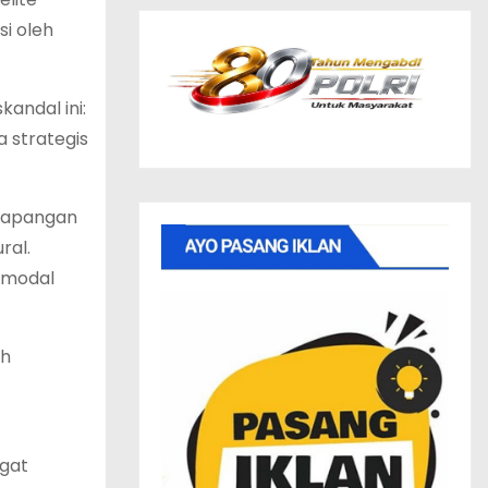
si oleh
andal ini:
a strategis
 lapangan
ral.
pemodal
ah
ngat