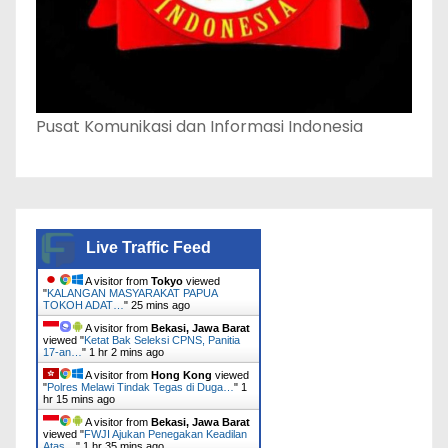
Pusat Komunikasi dan Informasi Indonesia
Live Traffic Feed
A visitor from
Tokyo
viewed
"
KALANGAN MASYARAKAT PAPUA
TOKOH ADAT…
"
25 mins ago
A visitor from
Bekasi, Jawa Barat
viewed "
Ketat Bak Seleksi CPNS, Panitia
17-an…
"
1 hr 2 mins ago
A visitor from
Hong Kong
viewed
"
Polres Melawi Tindak Tegas di Duga…
"
1
hr 15 mins ago
A visitor from
Bekasi, Jawa Barat
viewed "
FWJI Ajukan Penegakan Keadilan
Atas…
"
1 hr 35 mins ago