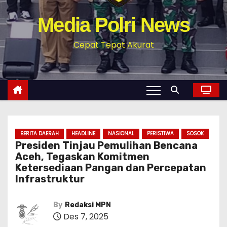
Media Polri News
Cepat Tepat Akurat
BERITA DAERAH
HEADLINE
NASIONAL
PERISTIWA
SOSOK
‎Presiden Tinjau Pemulihan Bencana
Aceh, Tegaskan Komitmen
Ketersediaan Pangan dan Percepatan
Infrastruktur
By
Redaksi MPN
Des 7, 2025