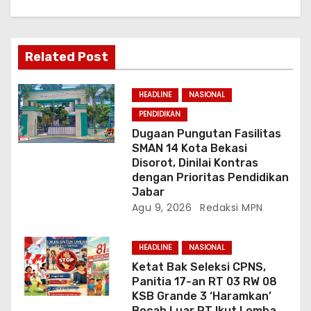
o
s
Related Post
HEADLINE
NASIONAL
PENDIDIKAN
Dugaan Pungutan Fasilitas
SMAN 14 Kota Bekasi
Disorot, Dinilai Kontras
dengan Prioritas Pendidikan
Jabar
Agu 9, 2026
Redaksi MPN
HEADLINE
NASIONAL
Ketat Bak Seleksi CPNS,
Panitia 17-an RT 03 RW 08
KSB Grande 3 ‘Haramkan’
Bocah Luar RT Ikut Lomba