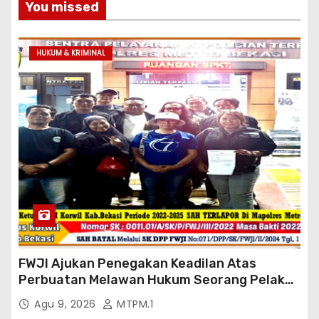
You missed
HUKUM & KRIMINAL
FWJI Ajukan Penegakan Keadilan Atas
Perbuatan Melawan Hukum Seorang Pelaku
Terlapor Pidana Pasal 28 ayat 2 UU ITE Jo
Agu 9, 2026
MTPM.1
Pasal 433 KUHP Di Mapolres Metro