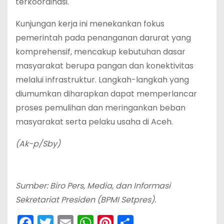
terkoordinasi.
‎Kunjungan kerja ini menekankan fokus
pemerintah pada penanganan darurat yang
komprehensif, mencakup kebutuhan dasar
masyarakat berupa pangan dan konektivitas
melalui infrastruktur. Langkah-langkah yang
diumumkan diharapkan dapat memperlancar
proses pemulihan dan meringankan beban
masyarakat serta pelaku usaha di Aceh.
(Ak-p/Sby)
Sumber: Biro Pers, Media, dan Informasi
Sekretariat Presiden (BPMI Setpres).
F
T
E
W
Pi
S