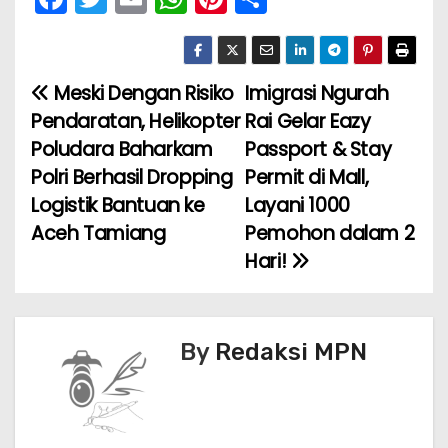
a
w
m
h
nt
h
c
itt
ai
a
er
ar
e
er
l
ts
e
e
Meski Dengan Risiko
Imigrasi Ngurah
N
b
A
st
Pendaratan, Helikopter
Rai Gelar Eazy
a
o
p
Poludara Baharkam
Passport & Stay
Polri Berhasil Dropping
Permit di Mall,
v
o
p
Logistik Bantuan ke
Layani 1000
k
i
Aceh Tamiang
Pemohon dalam 2
Hari!
g
a
s
By
Redaksi MPN
i
p