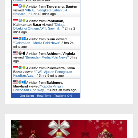
A visitor from
Tangerang, Banten
viewed "
VIRAL! Sengketa Lahan 3,4
Hektare…
"
1 hr 42 mins ago
A visitor from
Pontianak,
Kalimantan Barat
viewed "
Diduga
Dibekingi Oknum APH, Sawmill…
"
2 hrs 2
mins ago
A visitor from
Surin
viewed
"
Gelorakan - Media Polri News
"
2 hrs 24
mins ago
A visitor from
Ashburn, Virginia
viewed "
Beranda - Media Polri News
"
3 hrs
ago
A visitor from
Purwakarta, Jawa
Barat
viewed "
FWJI Ajukan Penegakan
Keadilan Atas…
"
3 hrs 8 mins ago
A visitor from
Baltimore,
Maryland
viewed "
Kapolri Pimpin
Pelepasan One Way…
"
4 hrs 38 mins ago
Get Script
Real Time
Tracking ON