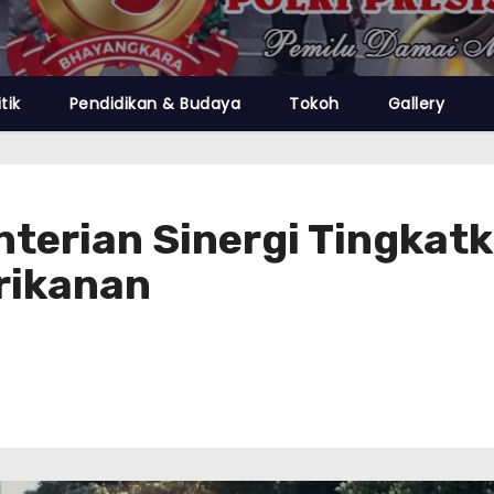
itik
Pendidikan & Budaya
Tokoh
Gallery
nterian Sinergi Tingkat
rikanan‎