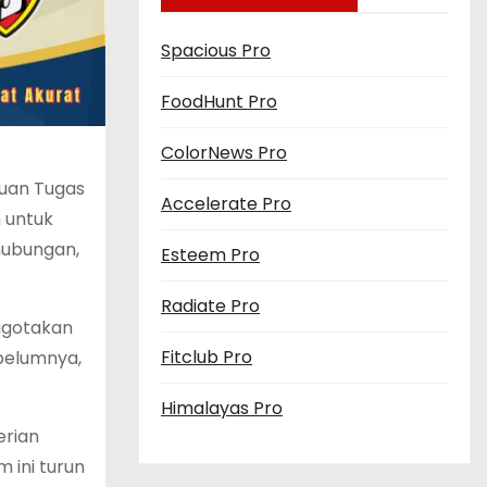
Spacious Pro
FoodHunt Pro
ColorNews Pro
uan Tugas
Accelerate Pro
 untuk
hubungan,
Esteem Pro
Radiate Pro
nggotakan
Fitclub Pro
belumnya,
Himalayas Pro
erian
 ini turun