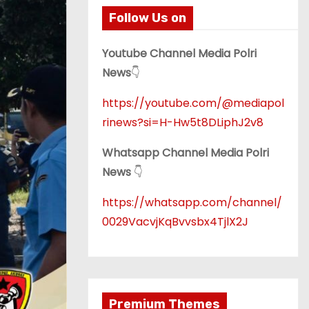
Follow Us on
Youtube Channel Media Polri
News
👇
https://youtube.com/@mediapol
rinews?si=H-Hw5t8DLiphJ2v8
Whatsapp Channel Media Polri
News
👇
https://whatsapp.com/channel/
0029VacvjKqBvvsbx4TjlX2J
Premium Themes