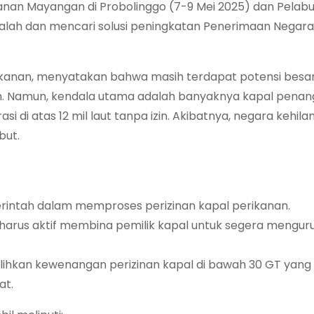
anan Mayangan di Probolinggo (7-9 Mei 2025) dan Pelab
salah dan mencari solusi peningkatan Penerimaan Negar
ikanan, menyatakan bahwa masih terdapat potensi besa
n. Namun, kendala utama adalah banyaknya kapal penan
di atas 12 mil laut tanpa izin. Akibatnya, negara kehila
but.
merintah dalam memproses perizinan kapal perikanan.
nan harus aktif membina pemilik kapal untuk segera mengur
alihkan kewenangan perizinan kapal di bawah 30 GT yang
at.