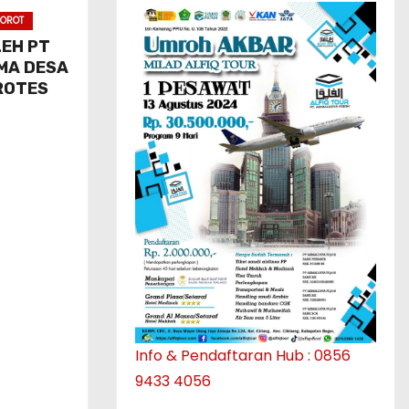
OROT
LEH PT
MA DESA
ROTES
Info & Pendaftaran Hub : 0856
9433 4056