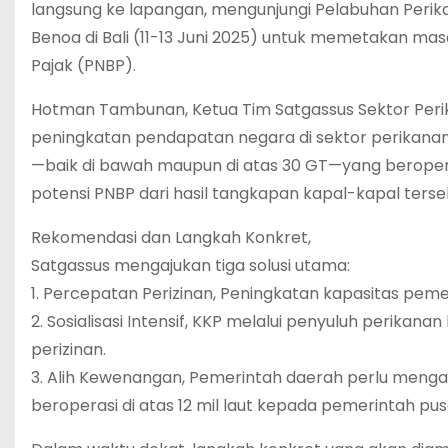
langsung ke lapangan, mengunjungi Pelabuhan Perik
Benoa di Bali (11-13 Juni 2025) untuk memetakan ma
Pajak (PNBP).
‎Hotman Tambunan, Ketua Tim Satgassus Sektor Per
peningkatan pendapatan negara di sektor perikana
—baik di bawah maupun di atas 30 GT—yang beroperasi 
potensi PNBP dari hasil tangkapan kapal-kapal terse
‎Rekomendasi dan Langkah Konkret,
‎Satgassus mengajukan tiga solusi utama:
‎1. Percepatan Perizinan, Peningkatan kapasitas pe
‎2. Sosialisasi Intensif, KKP melalui penyuluh perika
perizinan.
‎3. Alih Kewenangan, Pemerintah daerah perlu meng
beroperasi di atas 12 mil laut kepada pemerintah pus