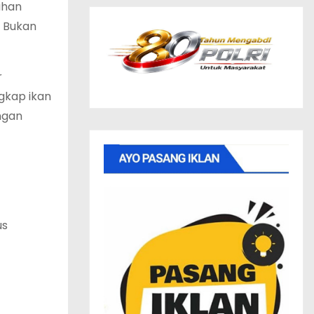
uhan
a Bukan
r
gkap ikan
ngan
us