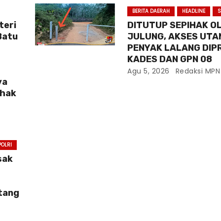
BERITA DAERAH
HEADLINE
S
teri
DITUTUP SEPIHAK O
Batu
JULUNG, AKSES UTA
PENYAK LALANG DIP
KADES DAN GPN 08
Agu 5, 2026
Redaksi MPN
ya
ihak
POLRI
sak
H
ntang