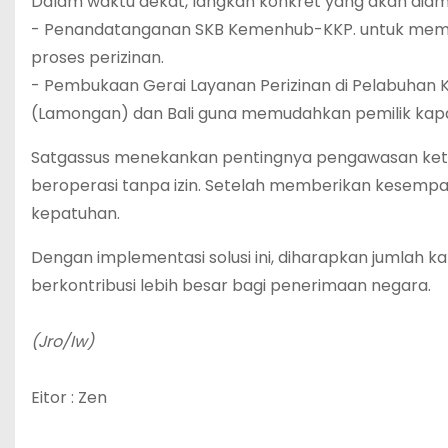
‎Dalam waktu dekat, langkah konkret yang akan diamb
‎- Penandatanganan SKB Kemenhub-KKP. untuk mem
proses perizinan.
‎- Pembukaan Gerai Layanan Perizinan di Pelabuhan
(Lamongan) dan Bali guna memudahkan pemilik kap
‎Satgassus menekankan pentingnya pengawasan ket
beroperasi tanpa izin. Setelah memberikan kesempat
kepatuhan.
‎Dengan implementasi solusi ini, diharapkan jumlah 
berkontribusi lebih besar bagi penerimaan negara.
(Jro/Iw)
‎Eitor : Zen