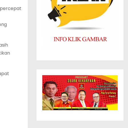
mpercepat
ong
asih
tikan
apat