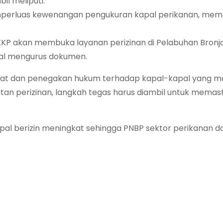
il meliputi:
perluas kewenangan pengukuran kapal perikanan, me
 KKP akan membuka layanan perizinan di Pelabuhan Bronj
al mengurus dokumen.
at dan penegakan hukum terhadap kapal-kapal yang m
an perizinan, langkah tegas harus diambil untuk memas
kapal berizin meningkat sehingga PNBP sektor perikanan d