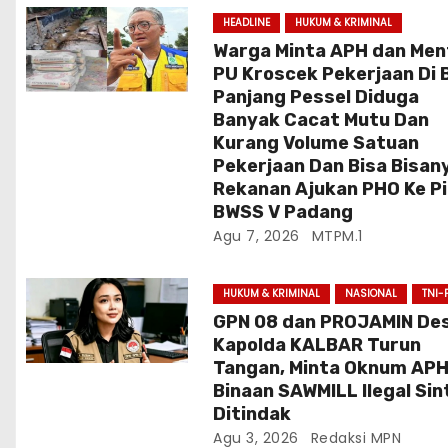
p
HEADLINE
HUKUM & KRIMINAL
o
Warga Minta APH dan Men
PU Kroscek Pekerjaan Di 
s
Panjang Pessel Diduga
Banyak Cacat Mutu Dan
Kurang Volume Satuan
Pekerjaan Dan Bisa Bisan
Rekanan Ajukan PHO Ke P
BWSS V Padang
Agu 7, 2026
MTPM.1
HUKUM & KRIMINAL
NASIONAL
TNI-
GPN 08 dan PROJAMIN De
Kapolda KALBAR Turun
Tangan, Minta Oknum AP
Binaan SAWMILL Ilegal Si
Ditindak
Agu 3, 2026
Redaksi MPN