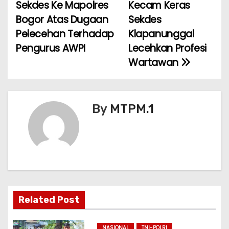
a
o
p
Sekdes Ke Mapolres
Kecam Keras
Bogor Atas Dugaan
Sekdes
v
o
p
Pelecehan Terhadap
Klapanunggal
k
i
Pengurus AWPI
Lecehkan Profesi
Wartawan
g
a
s
By
MTPM.1
i
p
o
s
Related Post
NASIONAL
TNI-POLRI