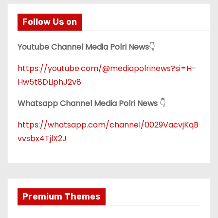
Follow Us on
Youtube Channel Media Polri News
👇
https://youtube.com/@mediapolrinews?si=H-
Hw5t8DLiphJ2v8
Whatsapp Channel Media Polri News
👇
https://whatsapp.com/channel/0029VacvjKqB
vvsbx4TjlX2J
Premium Themes