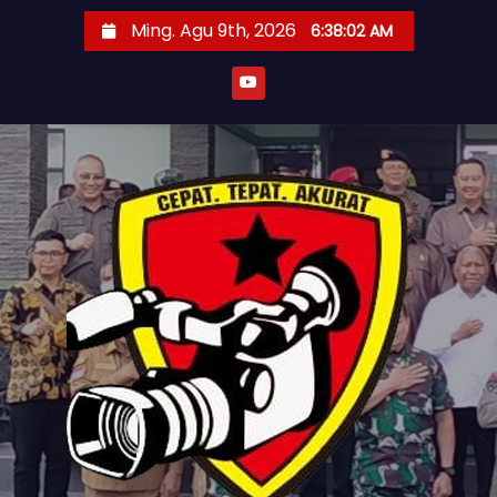
S
Ming. Agu 9th, 2026
6:38:03 AM
k
i
p
t
o
c
o
n
t
e
n
t