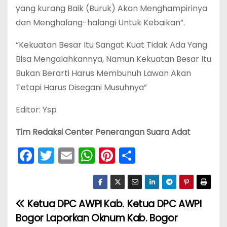
yang kurang Baik (Buruk) Akan Menghampirinya
dan Menghalang-halangi Untuk Kebaikan”.
“Kekuatan Besar Itu Sangat Kuat Tidak Ada Yang
Bisa Mengalahkannya, Namun Kekuatan Besar Itu
Bukan Berarti Harus Membunuh Lawan Akan
Tetapi Harus Disegani Musuhnya”
Editor: Ysp
Tim Redaksi Center Penerangan Suara Adat
F
T
E
W
Pi
S
a
w
m
h
nt
h
c
itt
ai
a
er
ar
e
er
l
ts
e
e
Ketua DPC AWPI Kab.
Ketua DPC AWPI
N
b
A
st
Bogor Laporkan Oknum
Kab. Bogor