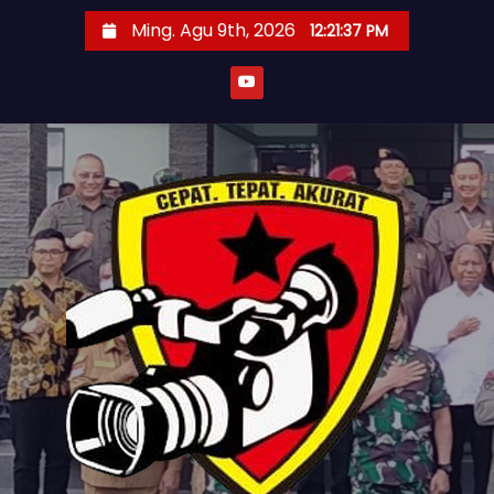
S
Ming. Agu 9th, 2026
12:21:39 PM
k
i
p
t
o
c
o
n
t
e
n
t