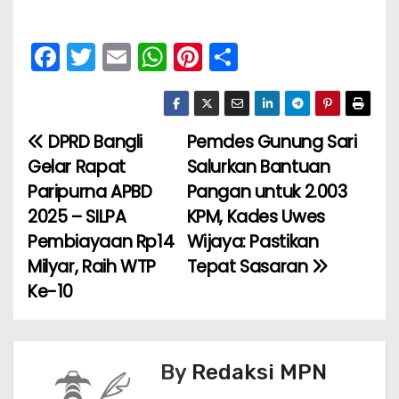
F
T
E
W
Pi
S
a
w
m
h
nt
h
c
itt
ai
a
er
ar
e
er
l
ts
e
e
DPRD Bangli
Pemdes Gunung Sari
N
b
A
st
Gelar Rapat
Salurkan Bantuan
a
o
p
Paripurna APBD
Pangan untuk 2.003
2025 – SILPA
KPM, Kades Uwes
v
o
p
Pembiayaan Rp14
Wijaya: Pastikan
k
i
Milyar, Raih WTP
Tepat Sasaran
Ke-10
g
a
s
By
Redaksi MPN