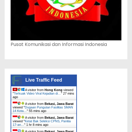
Pusat Komunikasi dan Informasi Indonesia
Live Traffic Feed
A visitor from
Hong Kong
viewed
"
Terkuak Video Viral Kejadian di…
"
27 mins
ago
A visitor from
Bekasi, Jawa Barat
viewed "
Dugaan Pungutan Fasilitas SMAN
14 Kota…
"
55 mins ago
A visitor from
Bekasi, Jawa Barat
viewed "
Ketat Bak Seleksi CPNS, Panitia
17-an…
"
1 hr 8 mins ago
A visitor from
Bekasi, Jawa Barat