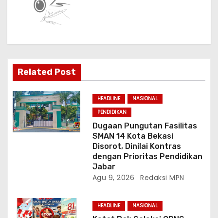
i
p
o
s
Related Post
HEADLINE
NASIONAL
PENDIDIKAN
Dugaan Pungutan Fasilitas
SMAN 14 Kota Bekasi
Disorot, Dinilai Kontras
dengan Prioritas Pendidikan
Jabar
Agu 9, 2026
Redaksi MPN
HEADLINE
NASIONAL