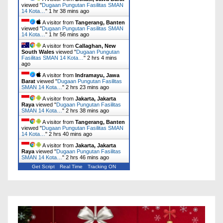
viewed "
Dugaan Pungutan Fasilitas SMAN
14 Kota…
"
1 hr 38 mins ago
A visitor from
Tangerang, Banten
viewed "
Dugaan Pungutan Fasilitas SMAN
14 Kota…
"
1 hr 56 mins ago
A visitor from
Callaghan, New
South Wales
viewed "
Dugaan Pungutan
Fasilitas SMAN 14 Kota…
"
2 hrs 4 mins
ago
A visitor from
Indramayu, Jawa
Barat
viewed "
Dugaan Pungutan Fasilitas
SMAN 14 Kota…
"
2 hrs 23 mins ago
A visitor from
Jakarta, Jakarta
Raya
viewed "
Dugaan Pungutan Fasilitas
SMAN 14 Kota…
"
2 hrs 38 mins ago
A visitor from
Tangerang, Banten
viewed "
Dugaan Pungutan Fasilitas SMAN
14 Kota…
"
2 hrs 40 mins ago
A visitor from
Jakarta, Jakarta
Raya
viewed "
Dugaan Pungutan Fasilitas
SMAN 14 Kota…
"
2 hrs 46 mins ago
Get Script
Real Time
Tracking ON