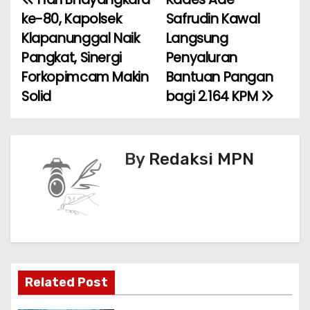
N
b
A
st
ke-80, Kapolsek
Safrudin Kawal
a
o
p
Klapanunggal Naik
Langsung
Pangkat, Sinergi
Penyaluran
v
o
p
Forkopimcam Makin
Bantuan Pangan
k
i
Solid‎
bagi 2.164 KPM
g
a
By
Redaksi MPN
s
i
p
o
Related Post
s