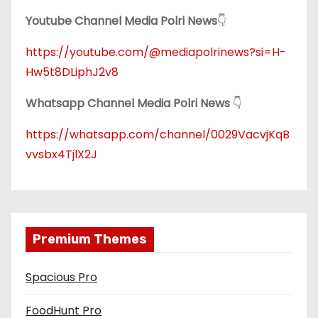
Youtube Channel Media Polri News
👇
https://youtube.com/@mediapolrinews?si=H-
Hw5t8DLiphJ2v8
Whatsapp Channel Media Polri News
👇
https://whatsapp.com/channel/0029VacvjKqB
vvsbx4TjlX2J
Premium Themes
Spacious Pro
FoodHunt Pro