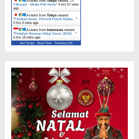
A visitor from
Tokyo
viewed "
Di
Cileungsi - Media Polri News
"
4 hrs 57 mins
ago
A visitor from
Tokyo
viewed
"
Pastikan Aman, Personil Polsek Badau…
"
5 hrs 2 mins ago
A visitor from
Indonesia
viewed
"
Pelatihan Bantuan Hidup Dasar (BHD)…
"
5 hrs 15 mins ago
Get Script
Real Time
Tracking ON