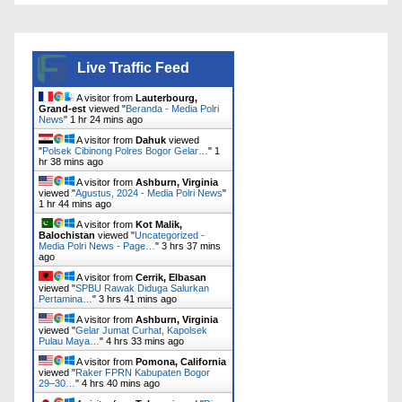
Live Traffic Feed
A visitor from
Lauterbourg,
Grand-est
viewed "
Beranda - Media Polri
News
"
1 hr 24 mins ago
A visitor from
Dahuk
viewed
"
Polsek Cibinong Polres Bogor Gelar…
"
1
hr 38 mins ago
A visitor from
Ashburn, Virginia
viewed "
Agustus, 2024 - Media Polri News
"
1 hr 44 mins ago
A visitor from
Kot Malik,
Balochistan
viewed "
Uncategorized -
Media Polri News - Page…
"
3 hrs 37 mins
ago
A visitor from
Cerrik, Elbasan
viewed "
SPBU Rawak Diduga Salurkan
Pertamina…
"
3 hrs 41 mins ago
A visitor from
Ashburn, Virginia
viewed "
Gelar Jumat Curhat, Kapolsek
Pulau Maya…
"
4 hrs 33 mins ago
A visitor from
Pomona, California
viewed "
Raker FPRN Kabupaten Bogor
29–30…
"
4 hrs 40 mins ago