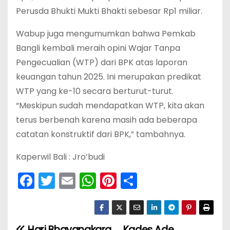
Perusda Bhukti Mukti Bhakti sebesar Rp1 miliar.
Wabup juga mengumumkan bahwa Pemkab
Bangli kembali meraih opini Wajar Tanpa
Pengecualian (WTP) dari BPK atas laporan
keuangan tahun 2025. Ini merupakan predikat
WTP yang ke-10 secara berturut-turut.
“Meskipun sudah mendapatkan WTP, kita akan
terus berbenah karena masih ada beberapa
catatan konstruktif dari BPK,” tambahnya.
Kaperwil Bali : Jro’budi
F
T
E
W
Pi
S
a
w
m
h
nt
h
c
itt
ai
a
er
ar
e
er
l
ts
e
e
Hari Bhayangkara
‎Kades Ade