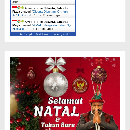
ago
A visitor from
Jakarta, Jakarta
Raya
viewed "
Diduga Dibekingi Oknum
APH, Sawmill…
"
1 hr 15 mins ago
A visitor from
Jakarta, Jakarta
Raya
viewed "
VIRAL! Sengketa Lahan 3,4
Hektare…
"
1 hr 17 mins ago
Get Script
Real Time
Tracking ON