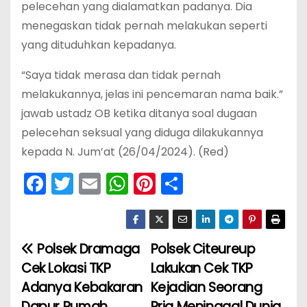
pelecehan yang dialamatkan padanya. Dia
menegaskan tidak pernah melakukan seperti
yang dituduhkan kepadanya.
“Saya tidak merasa dan tidak pernah
melakukannya, jelas ini pencemaran nama baik.”
jawab ustadz OB ketika ditanya soal dugaan
pelecehan seksual yang diduga dilakukannya
kepada N. Jum’at (26/04/2024). (Red)
F
T
E
W
Pi
S
a
w
m
h
nt
h
c
itt
ai
a
er
ar
e
er
l
ts
e
e
Polsek Dramaga
Polsek Citeureup
N
b
A
st
Cek Lokasi TKP
Lakukan Cek TKP
a
o
p
Adanya Kebakaran
Kejadian Seorang
Dapur Rumah
Pria Meninggal Dunia