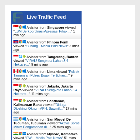
Live Traffic Feed
A visitor from
Singapore
viewed
"
LSM Berkoordinasi Apresiasi Pihak…
"
2
mins ago
A visitor from
Phnom Penh
viewed "
Subang - Media Polri News
"
3 mins
ago
A visitor from
Tangerang, Banten
viewed "
VIRAL! Sengketa Lahan 3,4
Hektare…
"
9 mins ago
A visitor from
Lima
viewed "
Polsek
Tamansari Polres Bogor Tertibkan…
"
9
mins ago
A visitor from
Jakarta, Jakarta
Raya
viewed "
VIRAL! Sengketa Lahan 3,4
Hektare…
"
11 mins ago
A visitor from
Pontianak,
Kalimantan Barat
viewed "
Diduga
Dibekingi Oknum APH, Sawmill…
"
17 mins
ago
A visitor from
San Miguel De
Tucuman, Tucuman
viewed "
Aktivis Soroti
Minim Pengamanan di…
"
25 mins ago
A visitor from
Mysore, Karnataka
viewed "
PWI - Media Polri News
"
51 mins