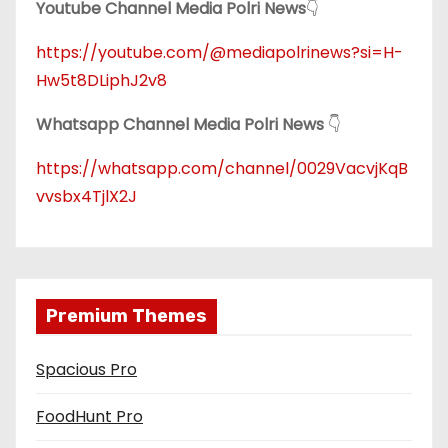
Youtube Channel Media Polri News
👇
https://youtube.com/@mediapolrinews?si=H-
Hw5t8DLiphJ2v8
Whatsapp Channel Media Polri News
👇
https://whatsapp.com/channel/0029VacvjKqB
vvsbx4TjlX2J
Premium Themes
Spacious Pro
FoodHunt Pro