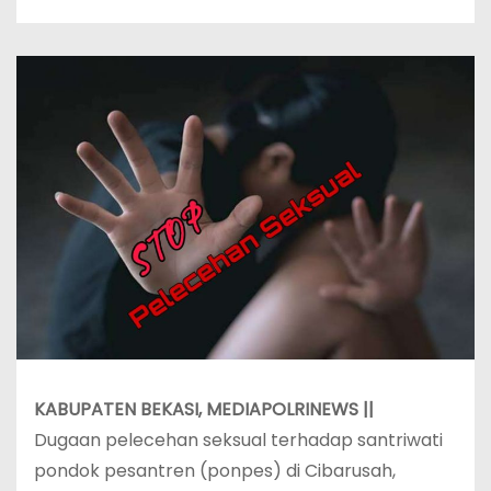
KABUPATEN BEKASI, MEDIAPOLRINEWS ||
Dugaan pelecehan seksual terhadap santriwati
pondok pesantren (ponpes) di Cibarusah,