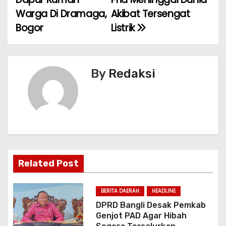
v
o
p
Warga Di Dramaga,
Akibat Tersengat
k
i
Bogor
Listrik
g
a
By
Redaksi
s
i
p
o
Related Post
s
BERITA DAERAH
HEADLINE
DPRD Bangli Desak Pemkab
Genjot PAD Agar Hibah