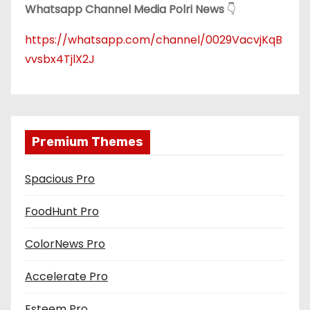
Whatsapp Channel Media Polri News
👇
https://whatsapp.com/channel/0029VacvjKqB
vvsbx4TjlX2J
Premium Themes
Spacious Pro
FoodHunt Pro
ColorNews Pro
Accelerate Pro
Esteem Pro