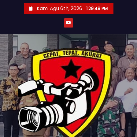
S
Kam. Agu 6th, 2026
1:29:51 PM
k
i
p
t
o
c
o
n
t
e
n
t