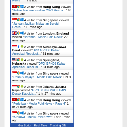
News
"
7 mins ago
A visitor from
Hong Kong
viewed
"
Kelam Tourism Festival 2023 Resmi…
"
10
mins ago
A visitor from
Singapore
viewed
"
Jangan Jadikan Makanan Bergizi
Gratis…
"
11 mins ago
A visitor from
London, England
viewed "
Beranda - Media Polri News
"
22
mins ago
A visitor from
Surabaya, Jawa
Barat
viewed "
DPD GPN08 Kalbar
Apresiasi Resolusi…
"
31 mins ago
A visitor from
Springfield,
Nebraska
viewed "
DPD GPN08 Kalbar
Apresiasi Resolusi…
"
31 mins ago
A visitor from
Singapore
viewed
"
Desa Sukajaya - Media Polri News
"
1 hr 4
mins ago
A visitor from
Jakarta, Jakarta
Raya
viewed "
GPN 08 dan PROJAMIN
Desak Kapolda…
"
1 hr 27 mins ago
A visitor from
Hong Kong
viewed
"
Peristiwa - Media Polri News - Page 4
"
1
hr 27 mins ago
A visitor from
Singapore
viewed
"
#Jokowi - Media Polri News
"
1 hr 51 mins
ago
Get Script
Real Time
Tracking ON