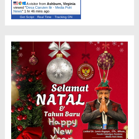
A visitor from
Ashburn, Virginia
viewed "
Desa Ciaruten Ilir - Media Polri
News
"
1 hr 46 mins ago
Get Script
Real Time
Tracking ON