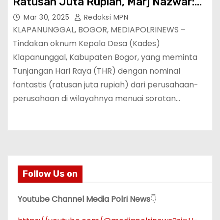
Ratusan Juta Rupiah, Marj Nazwar:
Pemda Kab. Bogor Perlu Mengaudit
Mar 30, 2025
Redaksi MPN
Keuangan Desa dan Berikan Sanksi
KLAPANUNGGAL, BOGOR, MEDIAPOLRINEWS –
Tegas !!
Tindakan oknum Kepala Desa (Kades)
Klapanunggal, Kabupaten Bogor, yang meminta
Tunjangan Hari Raya (THR) dengan nominal
fantastis (ratusan juta rupiah) dari perusahaan-
perusahaan di wilayahnya menuai sorotan…
Follow Us on
Youtube Channel Media Polri News
👇