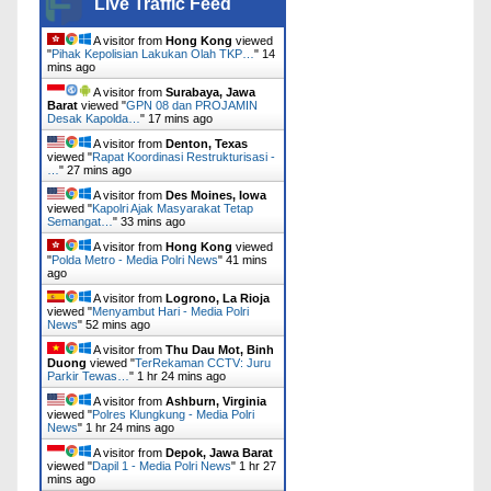
Live Traffic Feed
A visitor from
Hong Kong
viewed
"
Pihak Kepolisian Lakukan Olah TKP…
"
14
mins ago
A visitor from
Surabaya, Jawa
Barat
viewed "
GPN 08 dan PROJAMIN
Desak Kapolda…
"
17 mins ago
A visitor from
Denton, Texas
viewed "
Rapat Koordinasi Restrukturisasi -
…
"
27 mins ago
A visitor from
Des Moines, Iowa
viewed "
Kapolri Ajak Masyarakat Tetap
Semangat…
"
33 mins ago
A visitor from
Hong Kong
viewed
"
Polda Metro - Media Polri News
"
41 mins
ago
A visitor from
Logrono, La Rioja
viewed "
Menyambut Hari - Media Polri
News
"
52 mins ago
A visitor from
Thu Dau Mot, Binh
Duong
viewed "
‎TerRekaman CCTV: Juru
Parkir Tewas…
"
1 hr 24 mins ago
A visitor from
Ashburn, Virginia
viewed "
Polres Klungkung - Media Polri
News
"
1 hr 24 mins ago
A visitor from
Depok, Jawa Barat
viewed "
Dapil 1 - Media Polri News
"
1 hr 27
mins ago