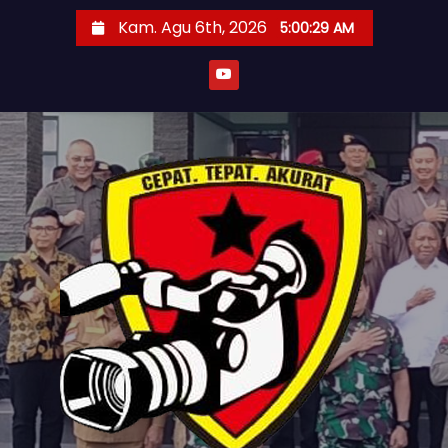
S
Kam. Agu 6th, 2026
5:00:31 AM
k
i
p
t
o
c
o
n
t
e
n
t