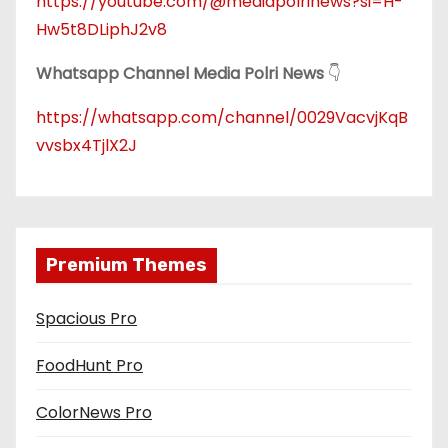
https://youtube.com/@mediapolrinews?si=H-
Hw5t8DLiphJ2v8
Whatsapp Channel Media Polri News
👇
https://whatsapp.com/channel/0029VacvjKqB
vvsbx4TjlX2J
Premium Themes
Spacious Pro
FoodHunt Pro
ColorNews Pro