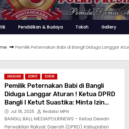
itik
Pendidikan & Budaya
Tokoh
Gallery
ome
Pemilik Peternakan Babi di Bangli Diduga Langgar Atura
HEADLINE
SOROT
SOSOK
Pemilik Peternakan Babi di Bangli
Diduga Langgar Aturan ! Ketua DPRD
Bangli I Ketut Suastika: Minta Izin
Dicabut
Jul 18, 2025
Redaksi MPN
‎‎BANGLI, BALI, MEDIAPOLRINEWS – Ketua Dewan
Perwakilan Rakyat Daerah (DPRD) Kabupaten