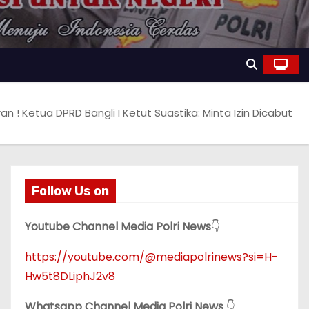
n ! Ketua DPRD Bangli I Ketut Suastika: Minta Izin Dicabut
Follow Us on
Youtube Channel Media Polri News
👇
https://youtube.com/@mediapolrinews?si=H-
Hw5t8DLiphJ2v8
Whatsapp Channel Media Polri News
👇