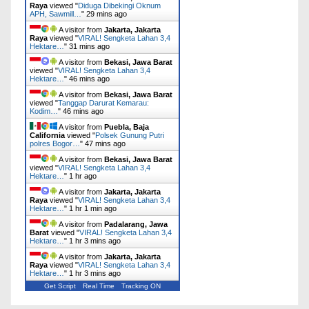
Raya
viewed "
Diduga Dibekingi Oknum
APH, Sawmill…
"
29 mins ago
A visitor from
Jakarta, Jakarta
Raya
viewed "
VIRAL! Sengketa Lahan 3,4
Hektare…
"
31 mins ago
A visitor from
Bekasi, Jawa Barat
viewed "
VIRAL! Sengketa Lahan 3,4
Hektare…
"
46 mins ago
A visitor from
Bekasi, Jawa Barat
viewed "
Tanggap Darurat Kemarau:
Kodim…
"
46 mins ago
A visitor from
Puebla, Baja
California
viewed "
Polsek Gunung Putri
polres Bogor…
"
47 mins ago
A visitor from
Bekasi, Jawa Barat
viewed "
VIRAL! Sengketa Lahan 3,4
Hektare…
"
1 hr ago
A visitor from
Jakarta, Jakarta
Raya
viewed "
VIRAL! Sengketa Lahan 3,4
Hektare…
"
1 hr 1 min ago
A visitor from
Padalarang, Jawa
Barat
viewed "
VIRAL! Sengketa Lahan 3,4
Hektare…
"
1 hr 3 mins ago
A visitor from
Jakarta, Jakarta
Raya
viewed "
VIRAL! Sengketa Lahan 3,4
Hektare…
"
1 hr 3 mins ago
Get Script
Real Time
Tracking ON