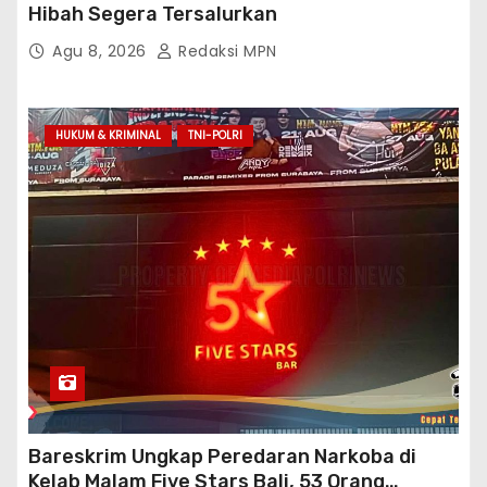
Hibah Segera Tersalurkan
Agu 8, 2026
Redaksi MPN
HUKUM & KRIMINAL
TNI-POLRI
Bareskrim Ungkap Peredaran Narkoba di
Kelab Malam Five Stars Bali, 53 Orang