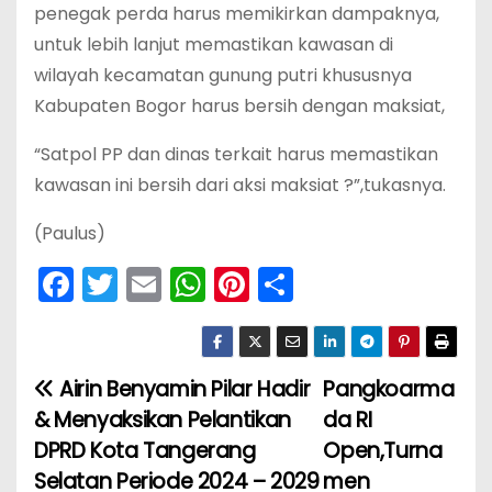
penegak perda harus memikirkan dampaknya,
untuk lebih lanjut memastikan kawasan di
wilayah kecamatan gunung putri khususnya
Kabupaten Bogor harus bersih dengan maksiat,
“Satpol PP dan dinas terkait harus memastikan
kawasan ini bersih dari aksi maksiat ?”,tukasnya.
(Paulus)
F
T
E
W
Pi
S
a
w
m
h
nt
h
c
itt
ai
a
er
ar
e
er
l
ts
e
e
Airin Benyamin Pilar Hadir
Pangkoarma
N
b
A
st
& Menyaksikan Pelantikan
da RI
a
o
p
DPRD Kota Tangerang
Open,Turna
Selatan Periode 2024 – 2029
men
v