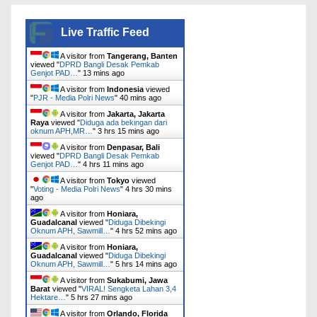
Live Traffic Feed
A visitor from
Tangerang, Banten
viewed "
DPRD Bangli Desak Pemkab
Genjot PAD…
"
13 mins ago
A visitor from
Indonesia
viewed
"
PJR - Media Polri News
"
40 mins ago
A visitor from
Jakarta, Jakarta
Raya
viewed "
Diduga ada bekingan dari
oknum APH,MR…
"
3 hrs 15 mins ago
A visitor from
Denpasar, Bali
viewed "
DPRD Bangli Desak Pemkab
Genjot PAD…
"
4 hrs 11 mins ago
A visitor from
Tokyo
viewed
"
Voting - Media Polri News
"
4 hrs 30 mins
ago
A visitor from
Honiara,
Guadalcanal
viewed "
Diduga Dibekingi
Oknum APH, Sawmill…
"
4 hrs 52 mins ago
A visitor from
Honiara,
Guadalcanal
viewed "
Diduga Dibekingi
Oknum APH, Sawmill…
"
5 hrs 14 mins ago
A visitor from
Sukabumi, Jawa
Barat
viewed "
VIRAL! Sengketa Lahan 3,4
Hektare…
"
5 hrs 27 mins ago
A visitor from
Orlando, Florida