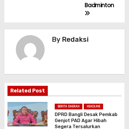
o
p
Badminton
k
i
g
a
By
Redaksi
s
i
p
o
Related Post
s
BERITA DAERAH
HEADLINE
DPRD Bangli Desak Pemkab
Genjot PAD Agar Hibah
Segera Tersalurkan