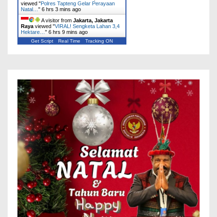
viewed "
Polres Tapteng Gelar Perayaan
Natal…
"
6 hrs 3 mins ago
A visitor from
Jakarta, Jakarta
Raya
viewed "
VIRAL! Sengketa Lahan 3,4
Hektare…
"
6 hrs 9 mins ago
Get Script
Real Time
Tracking ON