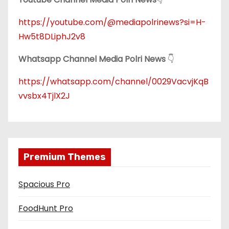
https://youtube.com/@mediapolrinews?si=H-
Hw5t8DLiphJ2v8
Whatsapp Channel Media Polri News
👇
https://whatsapp.com/channel/0029VacvjKqB
vvsbx4TjlX2J
Premium Themes
Spacious Pro
FoodHunt Pro