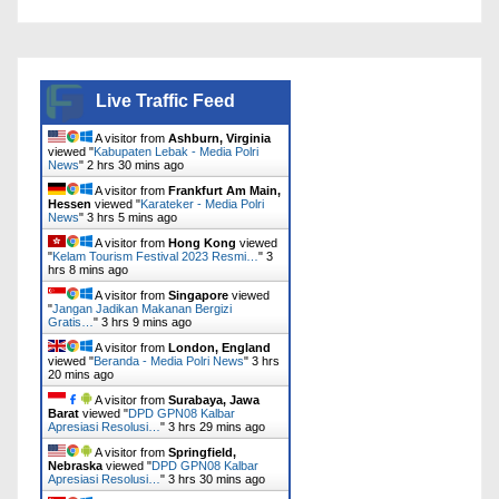
Live Traffic Feed
A visitor from
Ashburn, Virginia
viewed "
Kabupaten Lebak - Media Polri
News
"
2 hrs 30 mins ago
A visitor from
Frankfurt Am Main,
Hessen
viewed "
Karateker - Media Polri
News
"
3 hrs 5 mins ago
A visitor from
Hong Kong
viewed
"
Kelam Tourism Festival 2023 Resmi…
"
3
hrs 8 mins ago
A visitor from
Singapore
viewed
"
Jangan Jadikan Makanan Bergizi
Gratis…
"
3 hrs 9 mins ago
A visitor from
London, England
viewed "
Beranda - Media Polri News
"
3 hrs
20 mins ago
A visitor from
Surabaya, Jawa
Barat
viewed "
DPD GPN08 Kalbar
Apresiasi Resolusi…
"
3 hrs 29 mins ago
A visitor from
Springfield,
Nebraska
viewed "
DPD GPN08 Kalbar
Apresiasi Resolusi…
"
3 hrs 30 mins ago