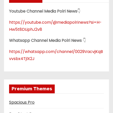
Youtube Channel Media Polri News
👇
https://youtube.com/@mediapolrinews?si=H-
Hw5t8DLiphJ2v8
Whatsapp Channel Media Polri News
👇
https://whatsapp.com/channel/0029VacvjKqB
vvsbx4TjlX2J
Premium Themes
Spacious Pro