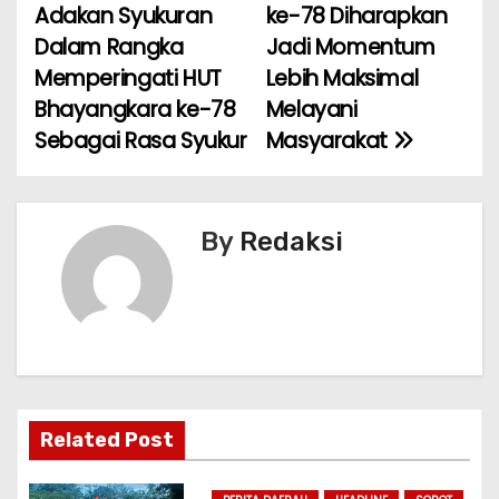
b
A
st
Adakan Syukuran
ke-78 Diharapkan
a
o
p
Dalam Rangka
Jadi Momentum
Memperingati HUT
Lebih Maksimal
v
o
p
Bhayangkara ke-78
Melayani
k
i
Sebagai Rasa Syukur
Masyarakat
g
a
By
Redaksi
s
i
p
o
Related Post
s