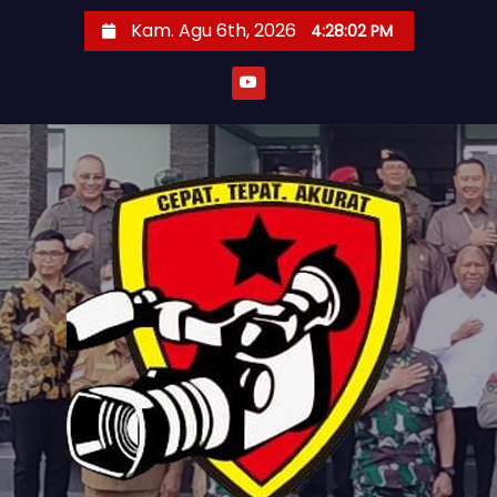
S
Kam. Agu 6th, 2026
4:28:04 PM
k
i
p
t
o
c
o
n
t
e
n
t