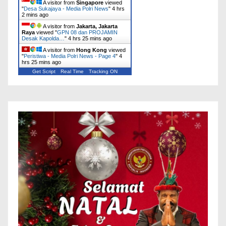
A visitor from
Singapore
viewed
"
Desa Sukajaya - Media Polri News
"
4 hrs
2 mins ago
A visitor from
Jakarta, Jakarta
Raya
viewed "
GPN 08 dan PROJAMIN
Desak Kapolda…
"
4 hrs 25 mins ago
A visitor from
Hong Kong
viewed
"
Peristiwa - Media Polri News - Page 4
"
4
hrs 25 mins ago
Get Script
Real Time
Tracking ON