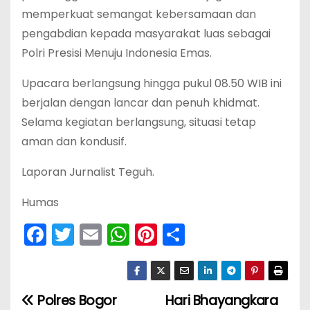
memperkuat semangat kebersamaan dan
pengabdian kepada masyarakat luas sebagai
Polri Presisi Menuju Indonesia Emas.
Upacara berlangsung hingga pukul 08.50 WIB ini
berjalan dengan lancar dan penuh khidmat.
Selama kegiatan berlangsung, situasi tetap
aman dan kondusif.
Laporan Jurnalist Teguh.
Humas
F
T
E
W
Pi
S
a
w
m
h
nt
h
c
itt
ai
a
er
ar
e
er
l
ts
e
e
Polres Bogor
Hari Bhayangkara
N