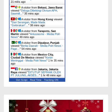
21 mins ago
A visitor from
Bekasi, Jawa Barat
viewed "
Diduga Dibekingi Oknum APH,
Sawmill…
"
35 mins ago
A visitor from
Hong Kong
viewed
"
Dari Serangan, Made Mada
“Gelorakan”…
"
38 mins ago
A visitor from
Tarapoto, San
Martin
viewed "
Antusiasme - Media Polri
News
"
49 mins ago
A visitor from
Dipalpur, Punjab
viewed "
Berita Daerah - Media Polri News -
Page…
"
54 mins ago
A visitor from
Mexico City,
Ciudad De Mexico
viewed "
Korbn
Meninggal - Media Polri News
"
1 hr 35 mins
ago
A visitor from
Jakarta, Jakarta
Raya
viewed "
DITUTUP SEPIHAK OLEH
PT JULUNG, AKSES…
"
1 hr 48 mins ago
Get Script
Real Time
Tracking ON