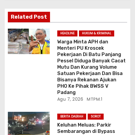
s
Related Post
HEADLINE
HUKUM & KRIMINAL
Warga Minta APH dan
Menteri PU Kroscek
Pekerjaan Di Batu Panjang
Pessel Diduga Banyak Cacat
Mutu Dan Kurang Volume
Satuan Pekerjaan Dan Bisa
Bisanya Rekanan Ajukan
PHO Ke Pihak BWSS V
Padang
Agu 7, 2026
MTPM.1
BERITA DAERAH
SOROT
Keluhan Meluas: Parkir
Sembarangan di Bypass