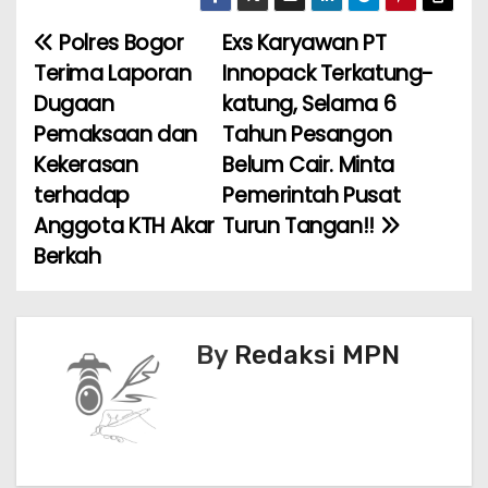
c
itt
ai
a
er
ar
e
er
l
ts
e
e
Polres Bogor
‎Exs Karyawan PT
N
b
A
st
Terima Laporan
Innopack Terkatung-
a
o
p
Dugaan
katung, Selama 6
Pemaksaan dan
Tahun Pesangon
v
o
p
Kekerasan
Belum Cair. Minta
k
i
terhadap
Pemerintah Pusat
Anggota KTH Akar
Turun Tangan!!
g
Berkah
a
s
By
Redaksi MPN
i
p
o