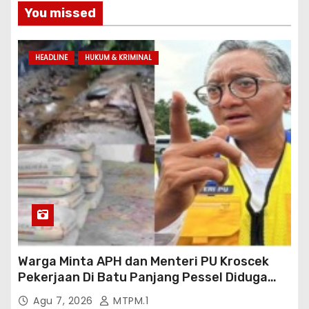
You missed
HEADLINE
HUKUM & KRIMINAL
Warga Minta APH dan Menteri PU Kroscek
Pekerjaan Di Batu Panjang Pessel Diduga
Banyak Cacat Mutu Dan Kurang Volume
Agu 7, 2026
MTPM.1
Satuan Pekerjaan Dan Bisa Bisanya