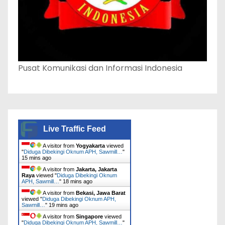
Pusat Komunikasi dan Informasi Indonesia
Live Traffic Feed
A visitor from
Yogyakarta
viewed
"
Diduga Dibekingi Oknum APH, Sawmill…
"
15 mins ago
A visitor from
Jakarta, Jakarta
Raya
viewed "
Diduga Dibekingi Oknum
APH, Sawmill…
"
18 mins ago
A visitor from
Bekasi, Jawa Barat
viewed "
Diduga Dibekingi Oknum APH,
Sawmill…
"
19 mins ago
A visitor from
Singapore
viewed
"
Diduga Dibekingi Oknum APH, Sawmill…
"