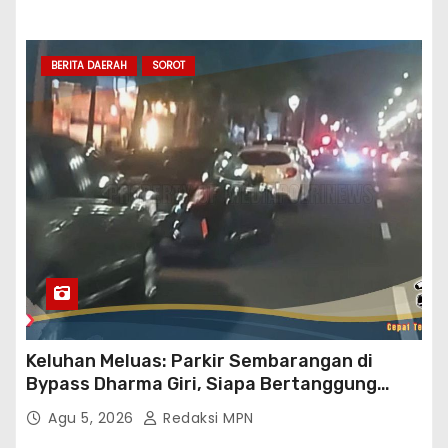
Rekanan Ajukan PHO Ke Pihak BWSS V
Padang
BERITA DAERAH
SOROT
Keluhan Meluas: Parkir Sembarangan di
Bypass Dharma Giri, Siapa Bertanggung
Jawab?
Agu 5, 2026
Redaksi MPN