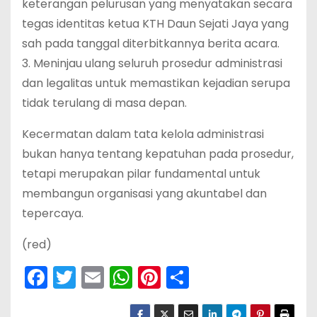
keterangan pelurusan yang menyatakan secara
tegas identitas ketua KTH Daun Sejati Jaya yang
sah pada tanggal diterbitkannya berita acara.
‎3. Meninjau ulang seluruh prosedur administrasi
dan legalitas untuk memastikan kejadian serupa
tidak terulang di masa depan.
‎Kecermatan dalam tata kelola administrasi
bukan hanya tentang kepatuhan pada prosedur,
tetapi merupakan pilar fundamental untuk
membangun organisasi yang akuntabel dan
tepercaya.
‎(red)
F
T
E
W
Pi
S
a
w
m
h
nt
h