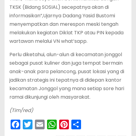
TKSK (Bidang SOSIAL) secepatnya akan di
informasikan”,Ujarnya Dadang Yasid Bustomi
menyempatkan dan merespon meski tengah
melakukan kegiatan Diklat TKP atau PIN kepada
wartawan melalui VN what’sapp.
Perlu diketahui, alun-alun di kecamatan jonggol
sebagai pusat kuliner dan juga tempat bermain
anak-anak para pelancong, pusat lokasi yang di
jadikan strategis ini tepatnya di didepan kantor
kecamatan Jonggol yang mana setiap sore hari
ramai dikunjungi oleh masyarakat.
(Tim/red)
F
T
E
W
Pi
S
a
w
m
h
nt
h