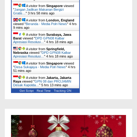
A visitor from
Singapore
viewed
"
Jangan Jadikan Makanan Bergizi
Gratis…
"
3 hrs 58 mins ago
A visitor from
London, England
viewed "
Beranda - Media Polri News
"
4 hrs
9 mins ago
A visitor from
Surabaya, Jawa
Barat
viewed "
DPD GPN08 Kalbar
Apresiasi Resolusi…
"
4 hrs 18 mins ago
A visitor from
Springfield,
Nebraska
viewed "
DPD GPN08 Kalbar
Apresiasi Resolusi…
"
4 hrs 18 mins ago
A visitor from
Singapore
viewed
"
Desa Sukajaya - Media Polri News
"
4 hrs
51 mins ago
A visitor from
Jakarta, Jakarta
Raya
viewed "
GPN 08 dan PROJAMIN
Desak Kapolda…
"
5 hrs 14 mins ago
Get Script
Real Time
Tracking ON