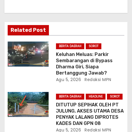
s
Related Post
BERITA DAERAH
SOROT
Keluhan Meluas: Parkir
Sembarangan di Bypass
Dharma Giri, Siapa
Bertanggung Jawab?
Agu 5, 2026
Redaksi MPN
BERITA DAERAH
HEADLINE
SOROT
DITUTUP SEPIHAK OLEH PT
JULUNG, AKSES UTAMA DESA
PENYAK LALANG DIPROTES
KADES DAN GPN 08
Agu 5, 2026
Redaksi MPN