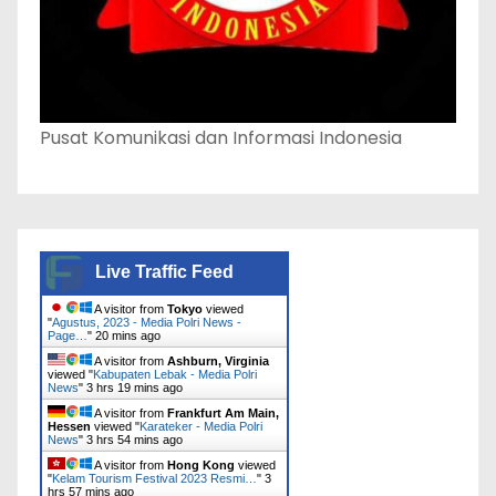
Pusat Komunikasi dan Informasi Indonesia
Live Traffic Feed
A visitor from
Tokyo
viewed
"
Agustus, 2023 - Media Polri News -
Page…
"
20 mins ago
A visitor from
Ashburn, Virginia
viewed "
Kabupaten Lebak - Media Polri
News
"
3 hrs 19 mins ago
A visitor from
Frankfurt Am Main,
Hessen
viewed "
Karateker - Media Polri
News
"
3 hrs 54 mins ago
A visitor from
Hong Kong
viewed
"
Kelam Tourism Festival 2023 Resmi…
"
3
hrs 57 mins ago