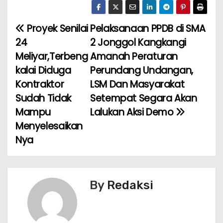
c
itt
ai
a
er
ar
e
er
l
ts
e
e
Proyek Senilai
Pelaksanaan PPDB di SMA
N
b
A
st
24
2 Jonggol Kangkangi
a
o
p
Meliyar,Terbeng
Amanah Peraturan
kalai Diduga
Perundang Undangan,
v
o
p
Kontraktor
LSM Dan Masyarakat
k
i
Sudah Tidak
Setempat Segara Akan
Mampu
Lalukan Aksi Demo
g
Menyelesaikan
a
Nya
s
i
By
Redaksi
p
o