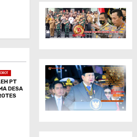
OROT
LEH PT
MA DESA
ROTES