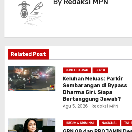
By
Redaksi MPN
k
i
g
a
s
i
Related Post
p
BERITA DAERAH
SOROT
o
Keluhan Meluas: Parkir
Sembarangan di Bypass
s
Dharma Giri, Siapa
Bertanggung Jawab?
Agu 5, 2026
Redaksi MPN
HUKUM & KRIMINAL
NASIONAL
TNI-
GPN 08 dan PROJAMIN De