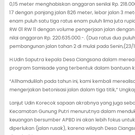
0,15 meter menghabiskan anggaran senilai Rp. 218.000
17 dengan panjang jalan 826 meter, lebar jalan 3 meter
enam puluh satu tiga ratus enam puluh lima juta rup
RW 01 RW 11 dengan volume pengerjaan jalan dengan 
nilai anggaran Rp. 220.635.000.-. (Dua ratus dua puluh
pembangunan jalan tahan 2 di mulai pada Senin,(23/1
H.Udin Saputra kepala Desa Ciangsana dalam mereal
program Samisade yang terbentuk dalam bantuan ke
“Allhamdulilah pada tahun ini, kami kembali mereal
mengerjakan betonisasi jalan dalam tiga titik,” Ungk
Lanjut Udin Korecok sapaan akrabnya yang juga seba
Kecamatan Gunung Putri menurutnya dalam menduk
keuangan bersumber APBD ini akan lebih fokus untuk
diperlukan (jalan rusak), karena wilayah Desa Ciangs