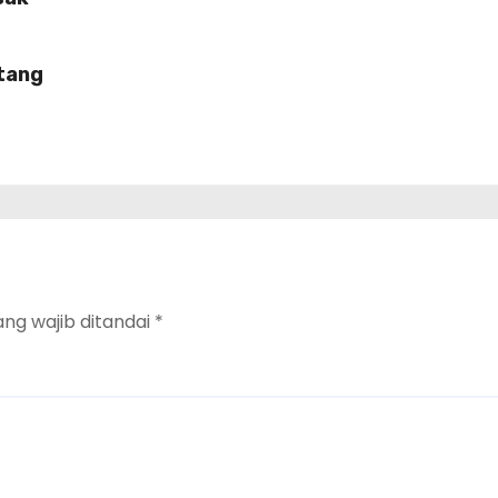
H
ntang
ang wajib ditandai
*