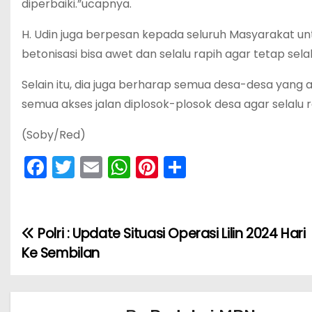
diperbaiki.”ucapnya.
H. Udin juga berpesan kepada seluruh Masyarakat un
betonisasi bisa awet dan selalu rapih agar tetap sel
Selain itu, dia juga berharap semua desa-desa yan
semua akses jalan diplosok-plosok desa agar selalu
(Soby/Red)
F
T
E
W
Pi
S
a
w
m
h
nt
h
c
itt
ai
a
er
ar
e
er
l
ts
e
e
Polri : Update Situasi Operasi Lilin 2024 Hari
N
b
A
st
Ke Sembilan
a
o
p
v
o
p