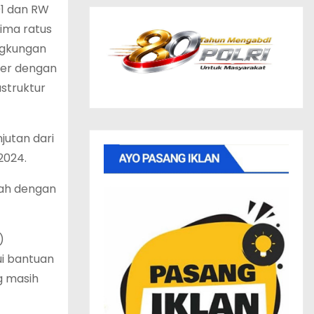
01 dan RW
Lima ratus
ingkungan
ter dengan
astruktur
jutan dari
2024.
rah dengan
)
i bantuan
g masih