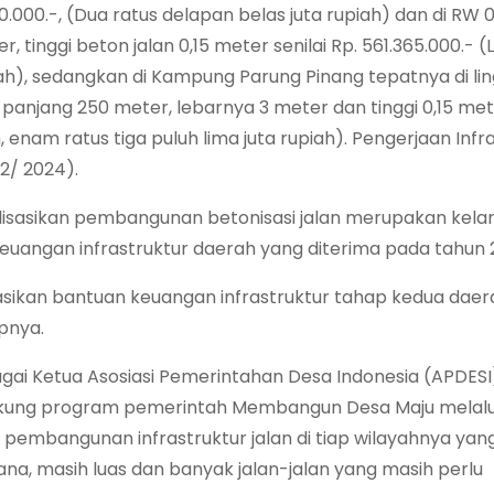
.000.-, (Dua ratus delapan belas juta rupiah) dan di RW 
, tinggi beton jalan 0,15 meter senilai Rp. 561.365.000.- (
iah), sedangkan di Kampung Parung Pinang tepatnya di l
panjang 250 meter, lebarnya 3 meter dan tinggi 0,15 me
, enam ratus tiga puluh lima juta rupiah). Pengerjaan Infr
2/ 2024).
isasikan pembangunan betonisasi jalan merupakan kelan
uangan infrastruktur daerah yang diterima pada tahun 
isasikan bantuan keuangan infrastruktur tahap kedua dae
apnya.
gai Ketua Asosiasi Pemerintahan Desa Indonesia (APDESI
ung program pemerintah Membangun Desa Maju melalu
 pembangunan infrastruktur jalan di tiap wilayahnya yan
ana, masih luas dan banyak jalan-jalan yang masih perlu