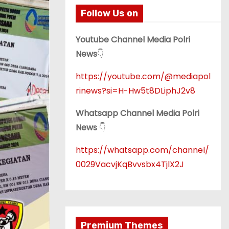
Follow Us on
Youtube Channel Media Polri
News
👇
https://youtube.com/@mediapol
rinews?si=H-Hw5t8DLiphJ2v8
Whatsapp Channel Media Polri
News
👇
https://whatsapp.com/channel/
0029VacvjKqBvvsbx4TjlX2J
Premium Themes