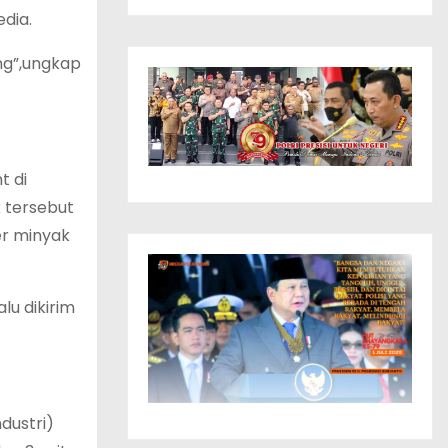
dia.
ong”,ungkap
t di
 tersebut
er minyak
lu dikirim
dustri)