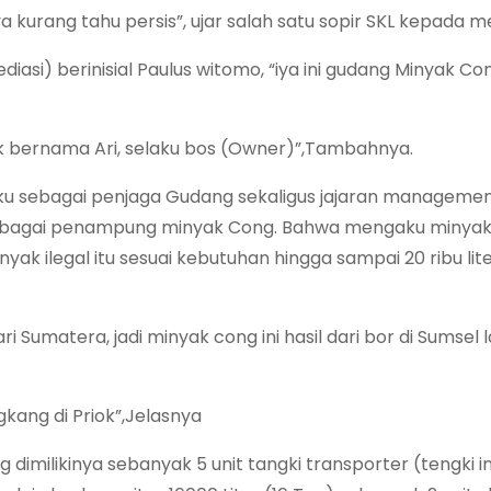
kurang tahu persis”, ujar salah satu sopir SKL kepada me
iasi) berinisial Paulus witomo, “iya ini gudang Minyak C
lik bernama Ari, selaku bos (Owner)”,Tambahnya.
u sebagai penjaga Gudang sekaligus jajaran managemen
 sebagai penampung minyak Cong. Bahwa mengaku minyak
ak ilegal itu sesuai kebutuhan hingga sampai 20 ribu lit
Sumatera, jadi minyak cong ini hasil dari bor di Sumsel la
ongkang di Priok”,Jelasnya
g dimilikinya sebanyak 5 unit tangki transporter (tengki in