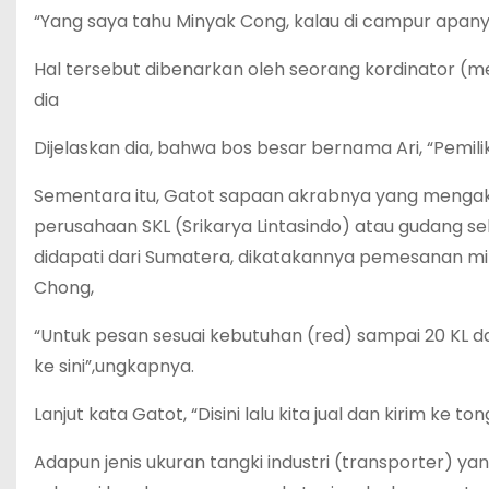
“Yang saya tahu Minyak Cong, kalau di campur apanya 
Hal tersebut dibenarkan oleh seorang kordinator (med
dia
Dijelaskan dia, bahwa bos besar bernama Ari, “Pemi
Sementara itu, Gatot sapaan akrabnya yang mengak
perusahaan SKL (Srikarya Lintasindo) atau gudang
didapati dari Sumatera, dikatakannya pemesanan miny
Chong,
“Untuk pesan sesuai kebutuhan (red) sampai 20 KL dari 
ke sini”,ungkapnya.
Lanjut kata Gatot, “Disini lalu kita jual dan kirim ke t
Adapun jenis ukuran tangki industri (transporter) yan