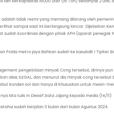
ain berkapasitas 16000 Liter (16 Ton) sebanyak 2 unit, d
ut adalah tidak resmi yang memang dilarang oleh pemeri
erlihat sampai saat ini berlangsung lancar. Dijelaskan Ke
uat sudah koordinasi dengan pihak APH (aparat penegak
an Polda metro jaya Bahkan sudah ke kasubdit I Tipiter 
nagement pengelolaan minyak Cong tersebut, dirinya pun
kan alias ILEGAL, dan menurut dia minyak cong tersebut
ebut konden sol dan hanya di khususkan untuk mesin-mes
ya kita tulis In Diesel”,kata Jajang kepada media (14/11)
ketahui sudah berjalan 3 bulan dari bulan Agustus 2024.