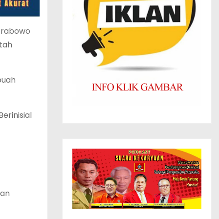
 Prabowo
tah
buah
rinisial
han