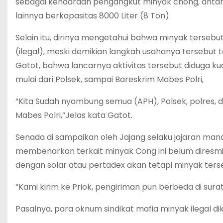
sebagai kendaraan pengangkut minyak chong, antara l
lainnya berkapasitas 8000 Liter (8 Ton).
Selain itu, dirinya mengetahui bahwa minyak terseb
(ilegal), meski demikian langkah usahanya tersebut t
Gatot, bahwa lancarnya aktivitas tersebut diduga k
mulai dari Polsek, sampai Bareskrim Mabes Polri,
“Kita Sudah nyambung semua (APH), Polsek, polres, d
Mabes Polri,”Jelas kata Gatot.
Senada di sampaikan oleh Jajang selaku jajaran ma
membenarkan terkait minyak Cong ini belum diresmi
dengan solar atau pertadex akan tetapi minyak ters
“Kami kirim ke Priok, pengiriman pun berbeda di suratn
Pasalnya, para oknum sindikat mafia minyak ilegal di