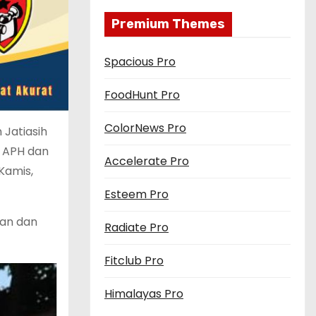
Premium Themes
Spacious Pro
FoodHunt Pro
ColorNews Pro
 Jatiasih
i APH dan
Accelerate Pro
Kamis,
Esteem Pro
kan dan
Radiate Pro
Fitclub Pro
Himalayas Pro