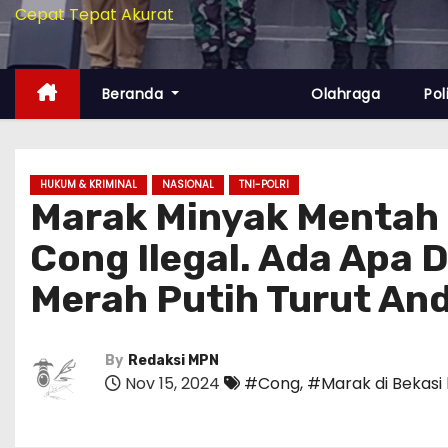
Cepat Tepat Akurat
Beranda
Olahraga
Pol
HUKUM & KRIMINAL
NASIONAL
TNI-POLRI
Marak Minyak Mentah 
Cong Ilegal. Ada Apa 
Merah Putih Turut And
By
Redaksi MPN
Nov 15, 2024
#Cong
,
#Marak di Bekasi