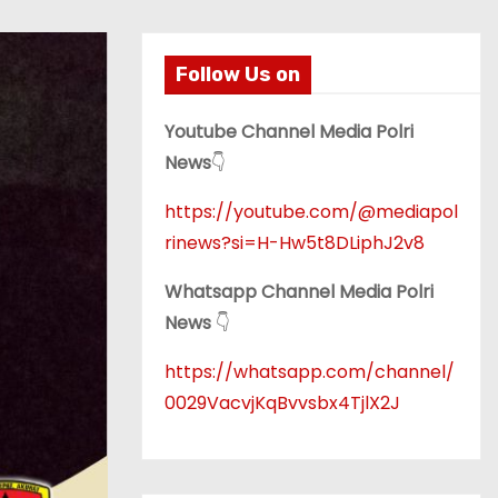
Follow Us on
Youtube Channel Media Polri
News
👇
https://youtube.com/@mediapol
rinews?si=H-Hw5t8DLiphJ2v8
Whatsapp Channel Media Polri
News
👇
https://whatsapp.com/channel/
0029VacvjKqBvvsbx4TjlX2J