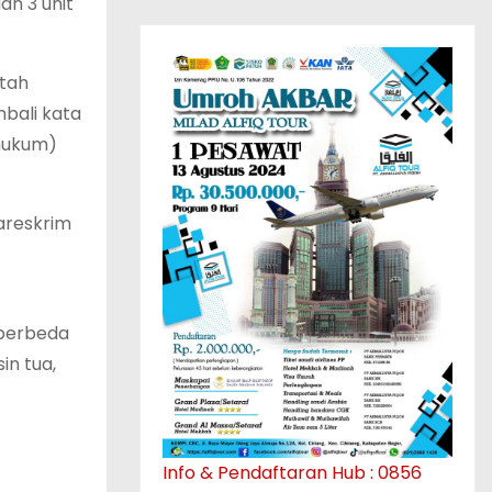
an 3 unit
ntah
mbali kata
 hukum)
Bareskrim
 berbeda
in tua,
Info & Pendaftaran Hub : 0856