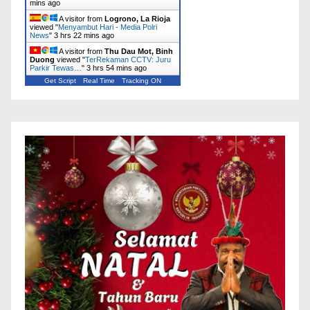
mins ago
A visitor from
Logrono, La Rioja
viewed "
Menyambut Hari - Media Polri
News
"
3 hrs 22 mins ago
A visitor from
Thu Dau Mot, Binh
Duong
viewed "
‎TerRekaman CCTV: Juru
Parkir Tewas…
"
3 hrs 54 mins ago
Get Script
Real Time
Tracking ON