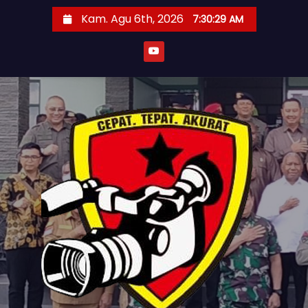
S
Kam. Agu 6th, 2026
7:30:31 AM
k
i
p
t
o
c
o
n
t
e
n
t