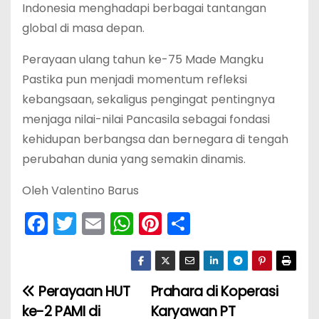
Indonesia menghadapi berbagai tantangan
global di masa depan.
Perayaan ulang tahun ke-75 Made Mangku
Pastika pun menjadi momentum refleksi
kebangsaan, sekaligus pengingat pentingnya
menjaga nilai-nilai Pancasila sebagai fondasi
kehidupan berbangsa dan bernegara di tengah
perubahan dunia yang semakin dinamis.
Oleh Valentino Barus
F
T
E
W
Pi
S
a
w
m
h
nt
h
c
itt
ai
a
er
ar
e
er
l
ts
e
e
Perayaan HUT
Prahara di Koperasi
N
b
A
st
ke-2 PAMI di
Karyawan PT