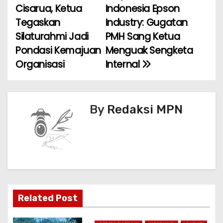
a
o
p
Cisarua, Ketua
Indonesia Epson
Tegaskan
Industry: Gugatan
v
o
p
Silaturahmi Jadi
PMH Sang Ketua
k
i
Pondasi Kemajuan
Menguak Sengketa
Organisasi
Internal
g
a
s
By
Redaksi MPN
i
p
o
s
Related Post