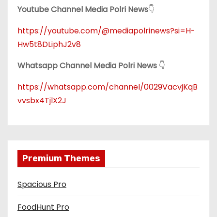
Youtube Channel Media Polri News
👇
https://youtube.com/@mediapolrinews?si=H-
Hw5t8DLiphJ2v8
Whatsapp Channel Media Polri News
👇
https://whatsapp.com/channel/0029VacvjKqB
vvsbx4TjlX2J
Premium Themes
Spacious Pro
FoodHunt Pro