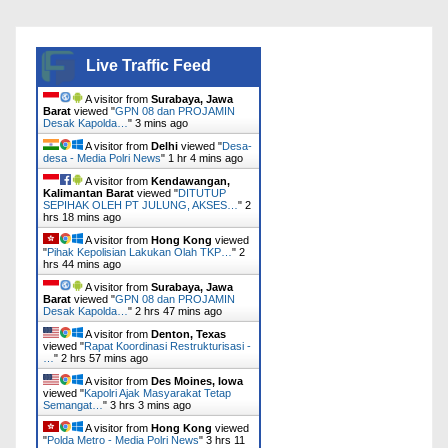
Live Traffic Feed
A visitor from
Surabaya, Jawa
Barat
viewed "
GPN 08 dan PROJAMIN
Desak Kapolda…
"
3 mins ago
A visitor from
Delhi
viewed "
Desa-
desa - Media Polri News
"
1 hr 4 mins ago
A visitor from
Kendawangan,
Kalimantan Barat
viewed "
DITUTUP
SEPIHAK OLEH PT JULUNG, AKSES…
"
2
hrs 18 mins ago
A visitor from
Hong Kong
viewed
"
Pihak Kepolisian Lakukan Olah TKP…
"
2
hrs 44 mins ago
A visitor from
Surabaya, Jawa
Barat
viewed "
GPN 08 dan PROJAMIN
Desak Kapolda…
"
2 hrs 47 mins ago
A visitor from
Denton, Texas
viewed "
Rapat Koordinasi Restrukturisasi -
…
"
2 hrs 57 mins ago
A visitor from
Des Moines, Iowa
viewed "
Kapolri Ajak Masyarakat Tetap
Semangat…
"
3 hrs 3 mins ago
A visitor from
Hong Kong
viewed
"
Polda Metro - Media Polri News
"
3 hrs 11