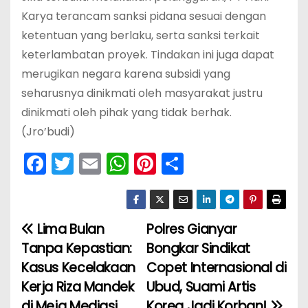
Karya terancam sanksi pidana sesuai dengan
ketentuan yang berlaku, serta sanksi terkait
keterlambatan proyek. Tindakan ini juga dapat
merugikan negara karena subsidi yang
seharusnya dinikmati oleh masyarakat justru
dinikmati oleh pihak yang tidak berhak.
(Jro’budi)
F
T
E
W
Pi
S
a
w
m
h
nt
h
c
itt
ai
a
er
ar
e
er
l
ts
e
e
Lima Bulan
Polres Gianyar
N
b
A
st
Tanpa Kepastian:
Bongkar Sindikat
a
o
p
Kasus Kecelakaan
Copet Internasional di
Kerja Riza Mandek
Ubud, Suami Artis
v
o
p
di Meja Mediasi
Korea Jadi Korban!