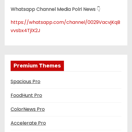
Whatsapp Channel Media Polri News
👇
https://whatsapp.com/channel/0029VacvjKqB
vvsbx4TjlX2J
Premium Themes
Spacious Pro
FoodHunt Pro
ColorNews Pro
Accelerate Pro