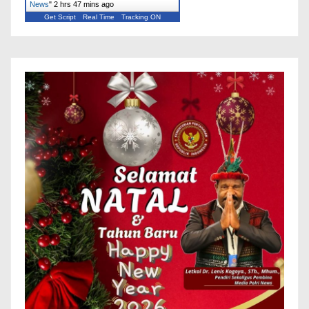
News
"
2 hrs 47 mins ago
Get Script
Real Time
Tracking ON