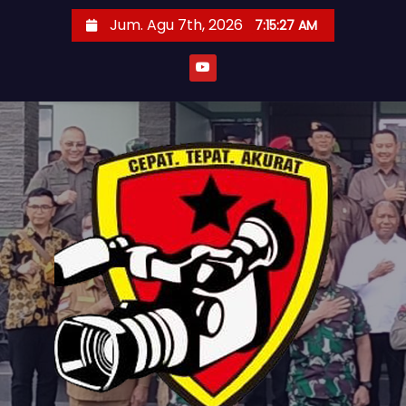
S
Jum. Agu 7th, 2026
7:15:29 AM
k
i
p
t
o
c
o
n
t
e
n
t