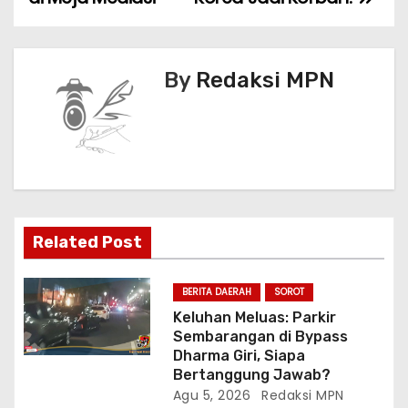
k
i
g
By
Redaksi MPN
a
s
i
p
o
Related Post
s
BERITA DAERAH
SOROT
Keluhan Meluas: Parkir
Sembarangan di Bypass
Dharma Giri, Siapa
Bertanggung Jawab?
Agu 5, 2026
Redaksi MPN