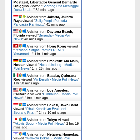
Mostazal, Libertador General Bernardo
Ohiggins
viewed "
Seorang Pria Meninggal
Dunia Usai…
"
34 mins ago
A visitor from
Jakarta, Jakarta
Raya
viewed "
Zelig Pimpin Pemuda
Pancasila Ranting…
"
41 mins ago
A visitor from
Daytona Beach,
Florida
viewed "
Beranda - Media Polri
News
"
48 mins ago
A visitor from
Hong Kong
viewed
"
Perosnel Satgas Pamtas RI-MLY
Yonarmed…
"
1 hr 1 min ago
A visitor from
Frankfurt Am Main,
Hessen
viewed "
Hutan Lindung - Media
Polri News
"
1 hr 25 mins ago
A visitor from
Bacalar, Quintana
Roo
viewed "
Air Bersih - Media Polri News
"
1 hr 50 mins ago
A visitor from
Los Angeles,
California
viewed "
Himbauan - Media Polri
News
"
2 hrs 1 min ago
A visitor from
Bekasi, Jawa Barat
viewed "
Pihak Kepolisian Evakuasi
Seorang Pria…
"
2 hrs 10 mins ago
A visitor from
Tokyo
viewed
"
Aktivis Bogor - Media Polri News
"
2 hrs 19
mins ago
A visitor from
Netanya, Hamerkaz
viewed "
Walikota Bekasi - Media Polri