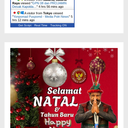
Raya
viewed "
GPN 08 dan PROJAMIN
Desak Kapolda…
"
4 hrs 56 mins ago
A visitor from
Tokyo
viewed
"
Yonpomad Puspomd - Media Polri News
"
5
hrs 12 mins ago
Get Script
Real Time
Tracking ON