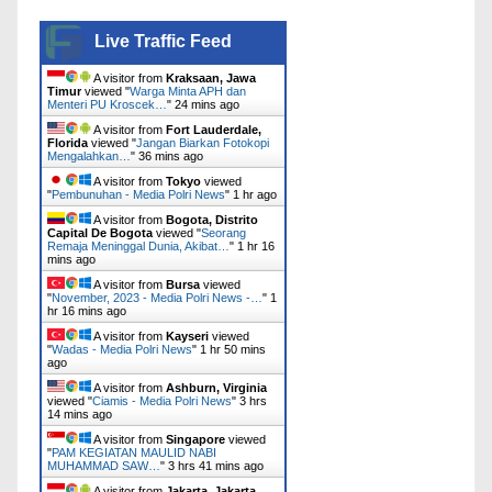
Live Traffic Feed
A visitor from
Kraksaan, Jawa
Timur
viewed "
Warga Minta APH dan
Menteri PU Kroscek…
"
24 mins ago
A visitor from
Fort Lauderdale,
Florida
viewed "
Jangan Biarkan Fotokopi
Mengalahkan…
"
36 mins ago
A visitor from
Tokyo
viewed
"
Pembunuhan - Media Polri News
"
1 hr ago
A visitor from
Bogota, Distrito
Capital De Bogota
viewed "
Seorang
Remaja Meninggal Dunia, Akibat…
"
1 hr 16
mins ago
A visitor from
Bursa
viewed
"
November, 2023 - Media Polri News -…
"
1
hr 16 mins ago
A visitor from
Kayseri
viewed
"
Wadas - Media Polri News
"
1 hr 50 mins
ago
A visitor from
Ashburn, Virginia
viewed "
Ciamis - Media Polri News
"
3 hrs
14 mins ago
A visitor from
Singapore
viewed
"
PAM KEGIATAN MAULID NABI
MUHAMMAD SAW…
"
3 hrs 41 mins ago
A visitor from
Jakarta, Jakarta