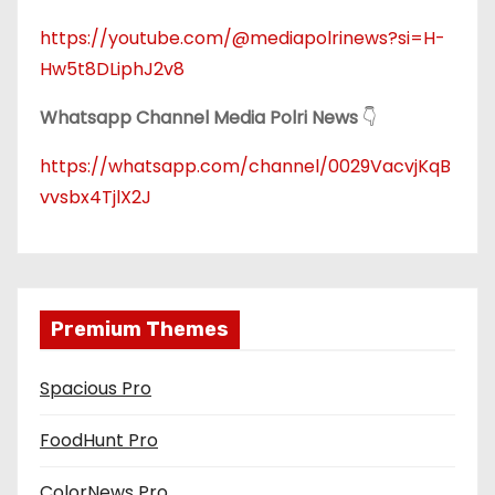
https://youtube.com/@mediapolrinews?si=H-
Hw5t8DLiphJ2v8
Whatsapp Channel Media Polri News
👇
https://whatsapp.com/channel/0029VacvjKqB
vvsbx4TjlX2J
Premium Themes
Spacious Pro
FoodHunt Pro
ColorNews Pro