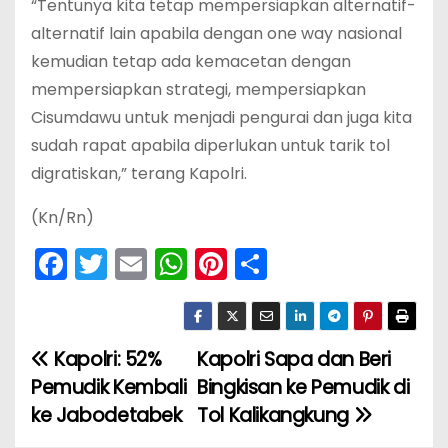
“Tentunya kita tetap mempersiapkan alternatif-
alternatif lain apabila dengan one way nasional
kemudian tetap ada kemacetan dengan
mempersiapkan strategi, mempersiapkan
Cisumdawu untuk menjadi pengurai dan juga kita
sudah rapat apabila diperlukan untuk tarik tol
digratiskan,” terang Kapolri.
(Kn/Rn)
F
T
E
W
Pi
S
a
w
m
h
nt
h
c
itt
ai
a
er
ar
e
er
l
ts
e
e
Kapolri: 52%
Kapolri Sapa dan Beri
N
b
A
st
Pemudik Kembali
Bingkisan ke Pemudik di
a
o
p
ke Jabodetabek
Tol Kalikangkung