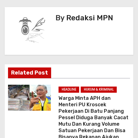
v
o
p
k
i
By
Redaksi MPN
g
a
s
i
Related Post
p
o
HEADLINE
HUKUM & KRIMINAL
Warga Minta APH dan
s
Menteri PU Kroscek
Pekerjaan Di Batu Panjang
Pessel Diduga Banyak Cacat
Mutu Dan Kurang Volume
Satuan Pekerjaan Dan Bisa
Bisanya Rekanan Ajukan