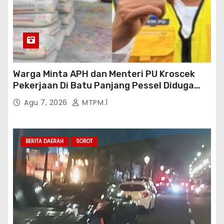
Warga Minta APH dan Menteri PU Kroscek
Pekerjaan Di Batu Panjang Pessel Diduga
Banyak Cacat Mutu Dan Kurang Volume
Agu 7, 2026
MTPM.1
Satuan Pekerjaan Dan Bisa Bisanya
Rekanan Ajukan PHO Ke Pihak BWSS V
Padang
BERITA DAERAH
SOROT