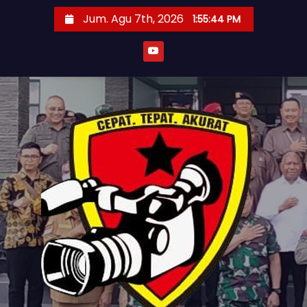
S
Jum. Agu 7th, 2026
1:55:46 PM
k
i
p
t
o
c
o
n
t
e
n
t