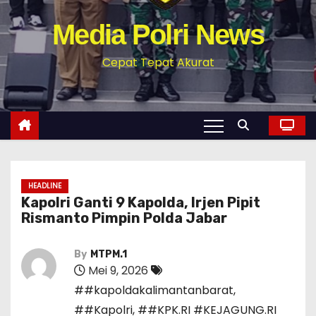
Media Polri News
Cepat Tepat Akurat
HEADLINE
Kapolri Ganti 9 Kapolda, Irjen Pipit
Rismanto Pimpin Polda Jabar
By
MTPM.1
Mei 9, 2026
##kapoldakalimantanbarat
,
##Kapolri
,
##KPK.RI #KEJAGUNG.RI