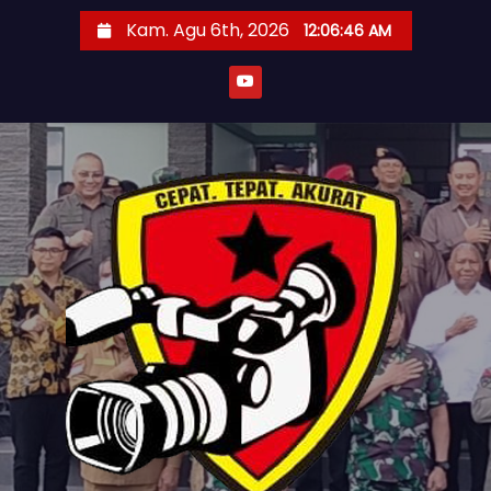
S
Kam. Agu 6th, 2026
12:06:48 AM
k
i
p
t
o
c
o
n
t
e
n
t