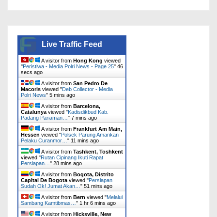
Live Traffic Feed
A visitor from
Hong Kong
viewed
"
Peristiwa - Media Polri News - Page 25
"
48
secs ago
A visitor from
San Pedro De
Macoris
viewed "
Deb Collector - Media
Polri News
"
5 mins ago
A visitor from
Barcelona,
Catalunya
viewed "
Kadisdikbud Kab.
Padang Pariaman…
"
7 mins ago
A visitor from
Frankfurt Am Main,
Hessen
viewed "
Polsek Parung Amankan
Pelaku Curanmor…
"
11 mins ago
A visitor from
Tashkent, Toshkent
viewed "
Rutan Cipinang Ikuti Rapat
Persiapan…
"
28 mins ago
A visitor from
Bogota, Distrito
Capital De Bogota
viewed "
Persiapan
Sudah Ok! Jumat Akan…
"
51 mins ago
A visitor from
Bern
viewed "
Melalui
Sambang Kamtibmas…
"
1 hr 6 mins ago
A visitor from
Hicksville, New