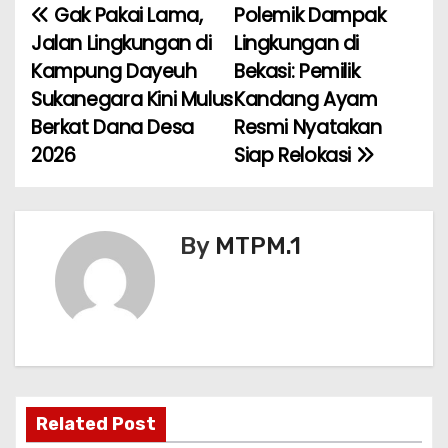
e
er
l
ts
e
e
Gak Pakai Lama,
Polemik Dampak
N
b
A
st
Jalan Lingkungan di
Lingkungan di
a
o
p
Kampung Dayeuh
Bekasi: Pemilik
Sukanegara Kini Mulus
Kandang Ayam
v
o
p
Berkat Dana Desa
Resmi Nyatakan
k
i
2026
Siap Relokasi
g
a
By
MTPM.1
s
i
p
o
Related Post
s