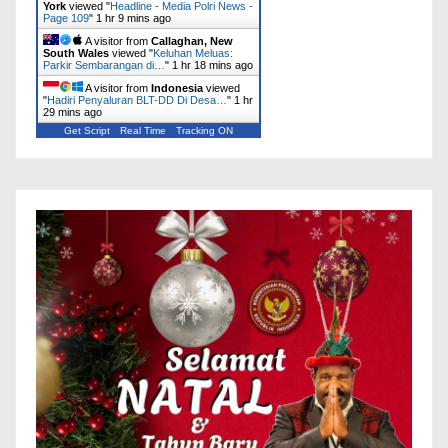
York
viewed "
Headline - Media Polri News -
Page 109
"
1 hr 9 mins ago
A visitor from
Callaghan, New
South Wales
viewed "
Keluhan Meluas:
Parkir Sembarangan di…
"
1 hr 18 mins ago
A visitor from
Indonesia
viewed
"
Hadiri Penyaluran BLT-DD Di Desa…
"
1 hr
29 mins ago
Get Script
Real Time
Tracking ON