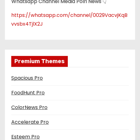
Whatsapp Channel Media Polri News
👇
https://whatsapp.com/channel/0029VacvjKqB
vvsbx4TjlX2J
Premium Themes
Spacious Pro
FoodHunt Pro
ColorNews Pro
Accelerate Pro
Esteem Pro