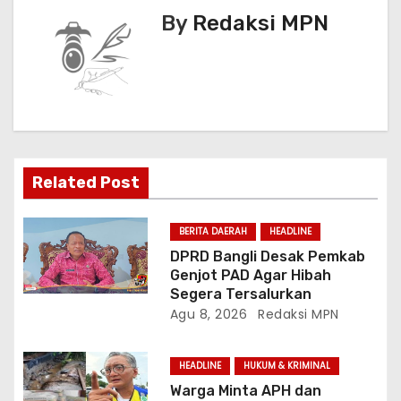
s
By
Redaksi MPN
i
p
o
s
Related Post
BERITA DAERAH
HEADLINE
DPRD Bangli Desak Pemkab
Genjot PAD Agar Hibah
Segera Tersalurkan
Agu 8, 2026
Redaksi MPN
HEADLINE
HUKUM & KRIMINAL
Warga Minta APH dan