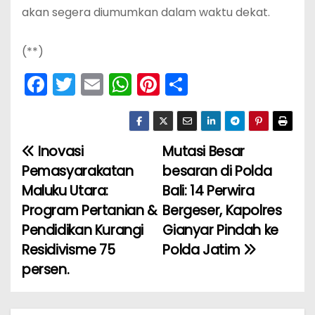
akan segera diumumkan dalam waktu dekat.
‎(**)
F
T
E
W
Pi
S
a
w
m
h
nt
h
c
itt
ai
a
er
ar
e
er
l
ts
e
e
‎Inovasi
Mutasi Besar
N
b
A
st
Pemasyarakatan
besaran di Polda
a
o
p
Maluku Utara:
Bali: 14 Perwira
Program Pertanian &
Bergeser, Kapolres
v
o
p
Pendidikan Kurangi
Gianyar Pindah ke
k
i
Residivisme 75
Polda Jatim
persen.
g
a