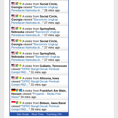
A visitor from
Social Circle,
Georgia
viewed "
Bareskrim Ungkap
Peredaran Narkoba di…
"
26 mins ago
A visitor from
Social Circle,
Georgia
viewed "
Bareskrim Ungkap
Peredaran Narkoba di…
"
27 mins ago
A visitor from
Springfield,
Nebraska
viewed "
Bareskrim Ungkap
Peredaran Narkoba di…
"
27 mins ago
A visitor from
Social Circle,
Georgia
viewed "
Bareskrim Ungkap
Peredaran Narkoba di…
"
27 mins ago
A visitor from
Springfield,
Nebraska
viewed "
Bareskrim Ungkap
Peredaran Narkoba di…
"
27 mins ago
A visitor from
Gallatin, Tennessee
viewed "
DPRD Bangli Desak Pemkab
Genjot PAD…
"
31 mins ago
A visitor from
Altoona, Iowa
viewed "
DPRD Bangli Desak Pemkab
Genjot PAD…
"
31 mins ago
A visitor from
Frankfurt Am Main,
Hessen
viewed "
Projamin - Media Polri
News
"
34 mins ago
A visitor from
Bekasi, Jawa Barat
viewed "
DPRD Bangli Desak Pemkab
Genjot PAD…
"
39 mins ago
Get Script
Real Time
Tracking ON