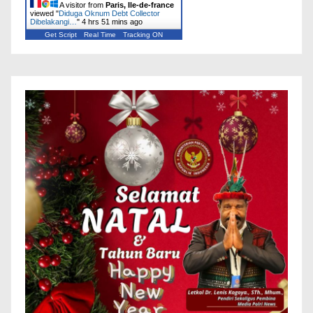
A visitor from
Paris, Ile-de-france
viewed "
Diduga Oknum Debt Collector
Dibelakangi…
"
4 hrs 51 mins ago
Get Script
Real Time
Tracking ON