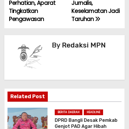
Perhatian, Aparat
Jurnalis,
v
o
p
Tingkatkan
Keselamatan Jadi
k
i
Pengawasan
Taruhan
g
a
By
Redaksi MPN
s
i
p
o
Related Post
s
BERITA DAERAH
HEADLINE
DPRD Bangli Desak Pemkab
Genjot PAD Agar Hibah