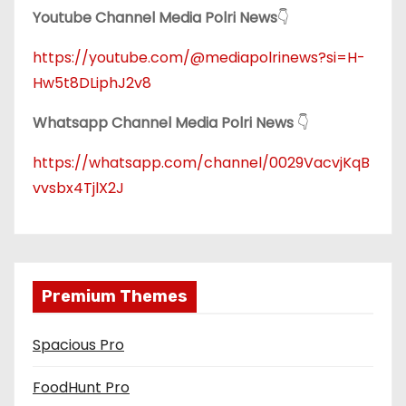
Youtube Channel Media Polri News
👇
https://youtube.com/@mediapolrinews?si=H-
Hw5t8DLiphJ2v8
Whatsapp Channel Media Polri News
👇
https://whatsapp.com/channel/0029VacvjKqB
vvsbx4TjlX2J
Premium Themes
Spacious Pro
FoodHunt Pro