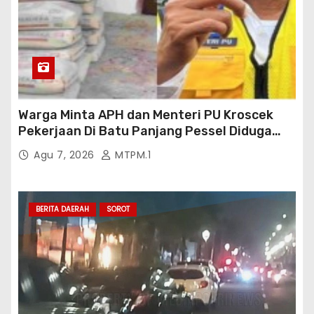
Warga Minta APH dan Menteri PU Kroscek
Pekerjaan Di Batu Panjang Pessel Diduga
Banyak Cacat Mutu Dan Kurang Volume
Agu 7, 2026
MTPM.1
Satuan Pekerjaan Dan Bisa Bisanya
Rekanan Ajukan PHO Ke Pihak BWSS V
Padang
BERITA DAERAH
SOROT