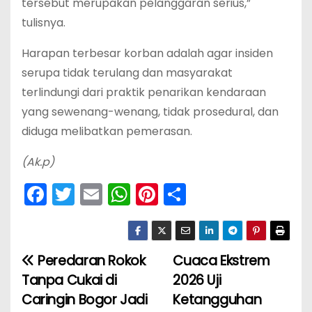
tersebut merupakan pelanggaran serius,”
tulisnya.
‎Harapan terbesar korban adalah agar insiden
serupa tidak terulang dan masyarakat
terlindungi dari praktik penarikan kendaraan
yang sewenang-wenang, tidak prosedural, dan
diduga melibatkan pemerasan.
(Ak.p)
F
T
E
W
Pi
S
a
w
m
h
nt
h
c
itt
ai
a
er
ar
e
er
l
ts
e
e
Peredaran Rokok
Cuaca Ekstrem
N
b
A
st
Tanpa Cukai di
2026 Uji
a
o
p
Caringin Bogor Jadi
Ketangguhan