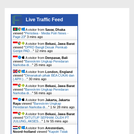
Live Traffic Feed
A visitor from
Savar, Dhaka
viewed "
Peristiwa - Media Polri News -
Page 23
"
3 mins ago
A visitor from
Bekasi, Jawa Barat
viewed "
DPRD Bangli Desak Pemkab
Genjot PAD…
"
12 mins ago
A visitor from
Denpasar, Bali
viewed "
Bareskrim Ungkap Peredaran
Narkoba di…
"
25 mins ago
A visitor from
London, England
viewed "
Dimanakah pihak BEA CUKAI dan
( APH )…
"
30 mins ago
A visitor from
Bekasi, Jawa Barat
viewed "
Bareskrim Ungkap Peredaran
Narkoba di…
"
56 mins ago
A visitor from
Jakarta, Jakarta
Raya
viewed "
Bareskrim Ungkap
Peredaran Narkoba di…
"
1 hr 28 mins ago
A visitor from
Bekasi, Jawa Barat
viewed "
DITUTUP SEPIHAK OLEH PT
JULUNG, AKSES…
"
1 hr 55 mins ago
A visitor from
Amsterdam,
Noord-holland
viewed "
Kapolri Tidak