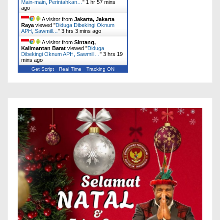
Main-main, Perintahkan…
"
1 hr 57 mins
ago
A visitor from
Jakarta, Jakarta
Raya
viewed "
Diduga Dibekingi Oknum
APH, Sawmill…
"
3 hrs 4 mins ago
A visitor from
Sintang,
Kalimantan Barat
viewed "
Diduga
Dibekingi Oknum APH, Sawmill…
"
3 hrs 19
mins ago
Get Script
Real Time
Tracking ON